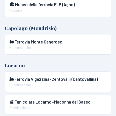
🏛️
Museo della ferrovia FLP (Agno)
Museum
Capolago (Mendrisio)
🚂
Ferrovia Monte Generoso
Museumsbahn
Locarno
🚂
Ferrovia Vigezzina-Centovalli (Centovallina)
Museumsbahn
🚡
Funicolare Locarno–Madonna del Sasso
Standseilbahn