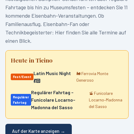
Fahrtage bis hin zu Museumsfesten – entdecken Sie
11
kommende Eisenbahn-Veranstaltungen. Ob
Familienausflug, Eisenbahn-Fan oder
Technikbegeisterter: Hier finden Sie alle Termine auf
einen Blick.
Heute in
Ticino
Latin Music Night
🚂
Ferrovia Monte
Fest/Event
Generoso
💃🏻
Regulärer Fahrtag –
🚡
Funicolare
Regulärer
Funicolare Locarno–
Locarno–Madonna
Fahrtag
del Sasso
Madonna del Sasso
Auf der Karte anzeigen →