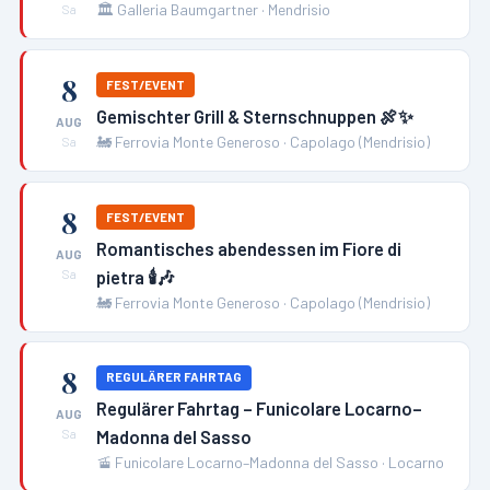
🏛️
Galleria Baumgartner
·
Mendrisio
Sa
8
FEST/EVENT
Gemischter Grill & Sternschnuppen 🍖✨
AUG
🚂
Ferrovia Monte Generoso
·
Capolago (Mendrisio)
Sa
8
FEST/EVENT
Romantisches abendessen im Fiore di
AUG
pietra 🕯️🎶
Sa
🚂
Ferrovia Monte Generoso
·
Capolago (Mendrisio)
8
REGULÄRER FAHRTAG
Regulärer Fahrtag – Funicolare Locarno–
AUG
Madonna del Sasso
Sa
🚡
Funicolare Locarno–Madonna del Sasso
·
Locarno