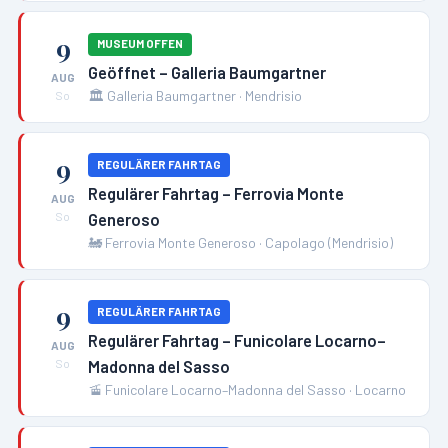
9
MUSEUM OFFEN
Geöffnet – Galleria Baumgartner
AUG
🏛️
Galleria Baumgartner
·
Mendrisio
So
9
REGULÄRER FAHRTAG
Regulärer Fahrtag – Ferrovia Monte
AUG
Generoso
So
🚂
Ferrovia Monte Generoso
·
Capolago (Mendrisio)
9
REGULÄRER FAHRTAG
Regulärer Fahrtag – Funicolare Locarno–
AUG
Madonna del Sasso
So
🚡
Funicolare Locarno–Madonna del Sasso
·
Locarno