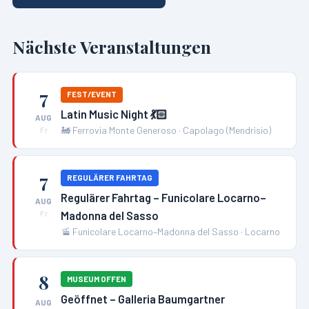
Nächste Veranstaltungen
7
FEST/EVENT
Latin Music Night 💃🏻
AUG
🚂
Ferrovia Monte Generoso
·
Capolago (Mendrisio)
Fr
7
REGULÄRER FAHRTAG
Regulärer Fahrtag – Funicolare Locarno–
AUG
Madonna del Sasso
Fr
🚡
Funicolare Locarno–Madonna del Sasso
·
Locarno
8
MUSEUM OFFEN
Geöffnet – Galleria Baumgartner
AUG