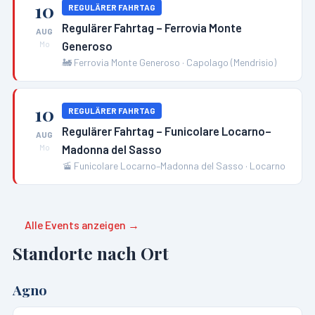
10
REGULÄRER FAHRTAG
Regulärer Fahrtag – Ferrovia Monte
AUG
Generoso
Mo
🚂
Ferrovia Monte Generoso
·
Capolago (Mendrisio)
10
REGULÄRER FAHRTAG
Regulärer Fahrtag – Funicolare Locarno–
AUG
Madonna del Sasso
Mo
🚡
Funicolare Locarno–Madonna del Sasso
·
Locarno
Alle Events anzeigen →
Standorte nach Ort
Agno