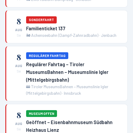
8
SONDERFAHRT
Familienticket 137
AUG
🚂
Achenseebahn (Dampf-Zahnradbahn)
·
Jenbach
Sa
8
REGULÄRER FAHRTAG
Regulärer Fahrtag – Tiroler
AUG
MuseumsBahnen – Museumslinie Igler
Sa
(Mittelgebirgsbahn)
🚋
Tiroler MuseumsBahnen – Museumslinie Igler
(Mittelgebirgsbahn)
·
Innsbruck
8
MUSEUM OFFEN
Geöffnet – Eisenbahnmuseum Südbahn
AUG
Heizhaus Lienz
Sa