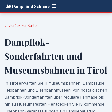
☰
🚂 Dampf und Schiene
← Zurück zur Karte
Dampflok-
Sonderfahrten und
Museumsbahnen in
Tirol
In
Tirol
erwarten Sie
11
Museumsbahnen, Dampfzüge,
Feldbahnen und Eisenbahnmuseen. Von nostalgischen
Dampflok-Sonderfahrten über reguläre Fahrtage bis
hin zu Museumsfesten – entdecken Sie
19
kommende
Eisenbahn-Veranstaltungen. Ob Familienausflug,