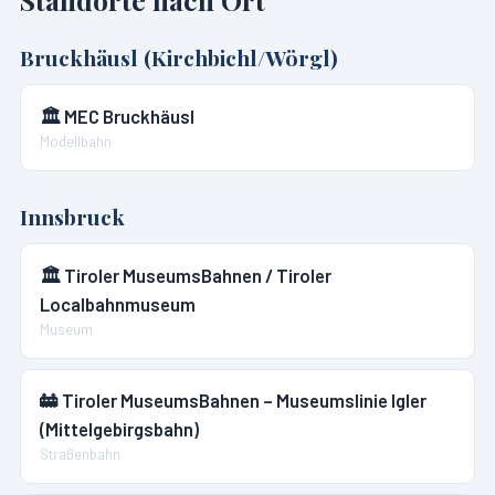
Bruckhäusl (Kirchbichl/Wörgl)
🏛️
MEC Bruckhäusl
Modellbahn
Innsbruck
🏛️
Tiroler MuseumsBahnen / Tiroler
Localbahnmuseum
Museum
🚋
Tiroler MuseumsBahnen – Museumslinie Igler
(Mittelgebirgsbahn)
Straßenbahn