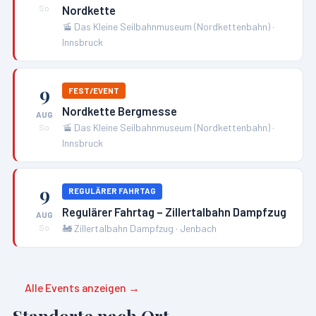
Nordkette
So
🚡
Das Kleine Seilbahnmuseum (Nordkettenbahn)
·
Innsbruck
9
FEST/EVENT
Nordkette Bergmesse
AUG
🚡
Das Kleine Seilbahnmuseum (Nordkettenbahn)
·
So
Innsbruck
9
REGULÄRER FAHRTAG
Regulärer Fahrtag – Zillertalbahn Dampfzug
AUG
🚂
Zillertalbahn Dampfzug
·
Jenbach
So
Alle Events anzeigen →
Standorte nach Ort