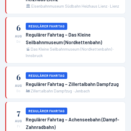
🏛️
Eisenbahnmuseum Südbahn Heizhaus Lienz
·
Lienz
6
REGULÄRER FAHRTAG
Regulärer Fahrtag – Das Kleine
AUG
Seilbahnmuseum (Nordkettenbahn)
Do
🚡
Das Kleine Seilbahnmuseum (Nordkettenbahn)
·
Innsbruck
6
REGULÄRER FAHRTAG
Regulärer Fahrtag – Zillertalbahn Dampfzug
AUG
🚂
Zillertalbahn Dampfzug
·
Jenbach
Do
7
REGULÄRER FAHRTAG
Regulärer Fahrtag – Achenseebahn (Dampf-
AUG
Zahnradbahn)
Fr