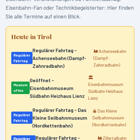
Eisenbahn-Fan oder Technikbegeisterter: Hier finden
Sie alle Termine auf einen Blick.
Heute in
Tirol
Regulärer Fahrtag –
🚂
Achenseebahn
Regulärer
Achenseebahn (Dampf-
(Dampf-
Fahrtag
Zahnradbahn)
Zahnradbahn)
🏛️
Geöffnet –
Eisenbahnmuseum
Museum
Eisenbahnmuseum
offen
Südbahn Heizhaus
Südbahn Heizhaus Lienz
Lienz
Regulärer Fahrtag – Das
🚡
Das Kleine
Regulärer
Kleine Seilbahnmuseum
Seilbahnmuseum
Fahrtag
(Nordkettenbahn)
(Nordkettenbahn)
Regulärer Fahrtag –
🚂
Zillertalbahn
Regulärer