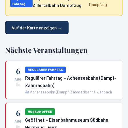
Fahrtag
Dampfzug
Zillertalbahn Dampfzug
Auf der Karte anzeigen →
Nächste Veranstaltungen
6
REGULÄRER FAHRTAG
Regulärer Fahrtag – Achenseebahn (Dampf-
AUG
Zahnradbahn)
Do
🚂
Achenseebahn (Dampf-Zahnradbahn)
·
Jenbach
6
MUSEUM OFFEN
Geöffnet – Eisenbahnmuseum Südbahn
AUG
Heizhaus Lienz
Do