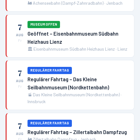
🚂
Achenseebahn (Dampf-Zahnradbahn)
·
Jenbach
7
MUSEUM OFFEN
Geöffnet – Eisenbahnmuseum Südbahn
AUG
Heizhaus Lienz
Fr
🏛️
Eisenbahnmuseum Südbahn Heizhaus Lienz
·
Lienz
7
REGULÄRER FAHRTAG
Regulärer Fahrtag – Das Kleine
AUG
Seilbahnmuseum (Nordkettenbahn)
Fr
🚡
Das Kleine Seilbahnmuseum (Nordkettenbahn)
·
Innsbruck
7
REGULÄRER FAHRTAG
Regulärer Fahrtag – Zillertalbahn Dampfzug
AUG
🚂
Zillertalbahn Dampfzug
·
Jenbach
Fr