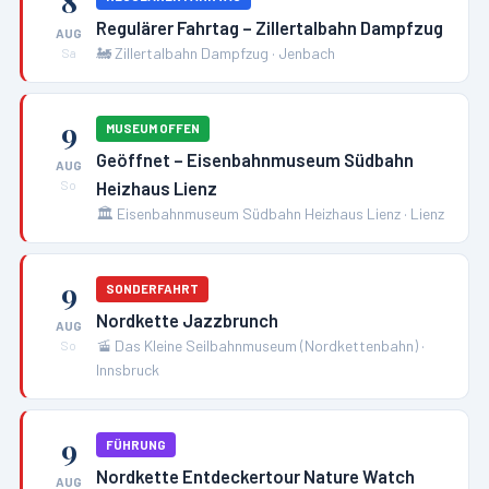
8
Regulärer Fahrtag – Zillertalbahn Dampfzug
AUG
🚂
Zillertalbahn Dampfzug
·
Jenbach
Sa
9
MUSEUM OFFEN
Geöffnet – Eisenbahnmuseum Südbahn
AUG
Heizhaus Lienz
So
🏛️
Eisenbahnmuseum Südbahn Heizhaus Lienz
·
Lienz
9
SONDERFAHRT
Nordkette Jazzbrunch
AUG
🚡
Das Kleine Seilbahnmuseum (Nordkettenbahn)
·
So
Innsbruck
9
FÜHRUNG
Nordkette Entdeckertour Nature Watch
AUG