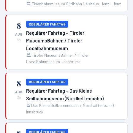
🏛️
Eisenbahnmuseum Südbahn Heizhaus Lienz
·
Lienz
8
REGULÄRER FAHRTAG
Regulärer Fahrtag – Tiroler
AUG
MuseumsBahnen / Tiroler
Sa
Localbahnmuseum
🏛️
Tiroler MuseumsBahnen / Tiroler
Localbahnmuseum
·
Innsbruck
8
REGULÄRER FAHRTAG
Regulärer Fahrtag – Das Kleine
AUG
Seilbahnmuseum (Nordkettenbahn)
Sa
🚡
Das Kleine Seilbahnmuseum (Nordkettenbahn)
·
Innsbruck
REGULÄRER FAHRTAG