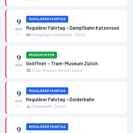
9
REGULÄRER FAHRTAG
Regulärer Fahrtag – Dampfbahn Katzensee
AUG
🚃
Dampfbahn Katzensee
·
Zürich
So
9
MUSEUM OFFEN
Geöffnet – Tram-Museum Zürich
AUG
🏛️
Tram-Museum Zürich
·
Zürich
So
9
REGULÄRER FAHRTAG
Regulärer Fahrtag – Dolderbahn
AUG
🚡
Dolderbahn
·
Zürich
So
9
REGULÄRER FAHRTAG