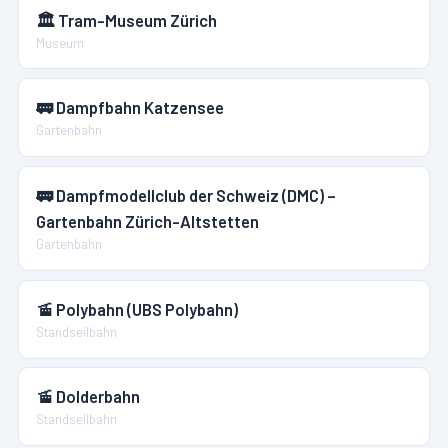
🏛️
Tram-Museum Zürich
Museum
🚃
Dampfbahn Katzensee
Gartenbahn
🚃
Dampfmodellclub der Schweiz (DMC) –
Gartenbahn Zürich-Altstetten
Gartenbahn
🚡
Polybahn (UBS Polybahn)
Standseilbahn
🚡
Dolderbahn
Standseilbahn