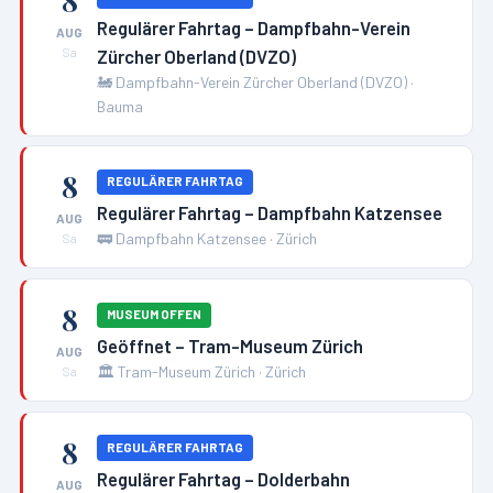
8
Regulärer Fahrtag – Dampfbahn-Verein
AUG
Zürcher Oberland (DVZO)
Sa
🚂
Dampfbahn-Verein Zürcher Oberland (DVZO)
·
Bauma
8
REGULÄRER FAHRTAG
Regulärer Fahrtag – Dampfbahn Katzensee
AUG
🚃
Dampfbahn Katzensee
·
Zürich
Sa
8
MUSEUM OFFEN
Geöffnet – Tram-Museum Zürich
AUG
🏛️
Tram-Museum Zürich
·
Zürich
Sa
8
REGULÄRER FAHRTAG
Regulärer Fahrtag – Dolderbahn
AUG