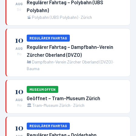
Regulärer Fahrtag – Polybahn (UBS
AUG
Polybahn)
So
🚡
Polybahn (UBS Polybahn)
·
Zürich
10
REGULÄRER FAHRTAG
Regulärer Fahrtag – Dampfbahn-Verein
AUG
Zürcher Oberland (DVZO)
Mo
🚂
Dampfbahn-Verein Zürcher Oberland (DVZO)
·
Bauma
10
MUSEUM OFFEN
Geöffnet – Tram-Museum Zürich
AUG
🏛️
Tram-Museum Zürich
·
Zürich
Mo
10
REGULÄRER FAHRTAG
Regulärer Fahrtag – Dolderbahn