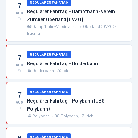
7
REGULÄRER FAHRTAG
Regulärer Fahrtag – Dampfbahn-Verein
AUG
Zürcher Oberland (DVZO)
Fr
🚂
Dampfbahn-Verein Zürcher Oberland (DVZO)
·
Bauma
7
REGULÄRER FAHRTAG
Regulärer Fahrtag – Dolderbahn
AUG
🚡
Dolderbahn
·
Zürich
Fr
7
REGULÄRER FAHRTAG
Regulärer Fahrtag – Polybahn (UBS
AUG
Polybahn)
Fr
🚡
Polybahn (UBS Polybahn)
·
Zürich
REGULÄRER FAHRTAG