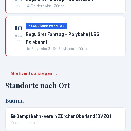
AUG
🚡
Dolderbahn
·
Zürich
Mo
10
REGULÄRER FAHRTAG
Regulärer Fahrtag – Polybahn (UBS
AUG
Polybahn)
Mo
🚡
Polybahn (UBS Polybahn)
·
Zürich
Alle Events anzeigen →
Standorte nach Ort
Bauma
🚂
Dampfbahn-Verein Zürcher Oberland (DVZO)
Museumsbahn