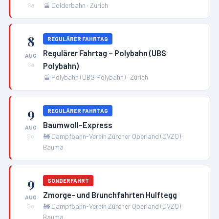
🚡
Dolderbahn
·
Zürich
Sa
8
REGULÄRER FAHRTAG
Regulärer Fahrtag – Polybahn (UBS
AUG
Polybahn)
Sa
🚡
Polybahn (UBS Polybahn)
·
Zürich
9
REGULÄRER FAHRTAG
Baumwoll-Express
AUG
🚂
Dampfbahn-Verein Zürcher Oberland (DVZO)
·
So
Bauma
9
SONDERFAHRT
Zmorge- und Brunchfahrten Hulftegg
AUG
🚂
Dampfbahn-Verein Zürcher Oberland (DVZO)
·
So
Bauma