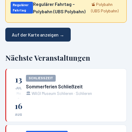
Regulärer Fahrtag –
🚡
Polybahn
Regulärer
Fahrtag
(UBS Polybahn)
Polybahn (UBS Polybahn)
Auf der Karte anzeigen →
Nächste Veranstaltungen
13
SCHLIESSZEIT
Sommerferien Schließzeit
JUL
🏛️
WAGI Museum Schlieren
·
Schlieren
Mo
–
16
AUG