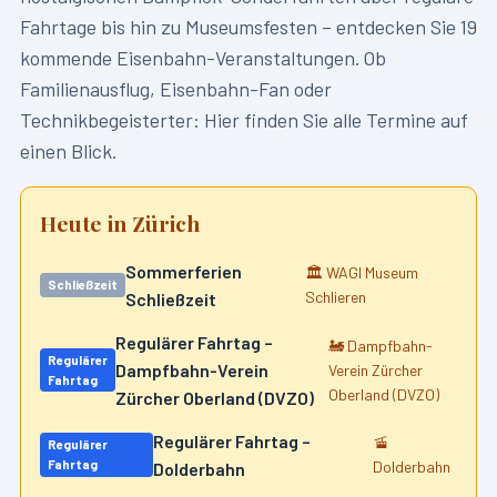
Fahrtage bis hin zu Museumsfesten – entdecken Sie
19
kommende Eisenbahn-Veranstaltungen. Ob
Familienausflug, Eisenbahn-Fan oder
Technikbegeisterter: Hier finden Sie alle Termine auf
einen Blick.
Heute in
Zürich
Sommerferien
🏛️
WAGI Museum
Schließzeit
Schlieren
Schließzeit
Regulärer Fahrtag –
🚂
Dampfbahn-
Regulärer
Dampfbahn-Verein
Verein Zürcher
Fahrtag
Oberland (DVZO)
Zürcher Oberland (DVZO)
Regulärer Fahrtag –
🚡
Regulärer
Fahrtag
Dolderbahn
Dolderbahn