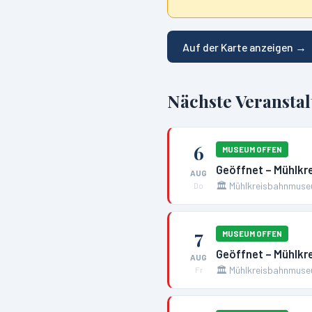
Auf der Karte anzeigen →
Nächste Veransta
6
MUSEUM OFFEN
Geöffnet – Mühlk
AUG
🏛️
Mühlkreisbahnmuse
Do
7
MUSEUM OFFEN
Geöffnet – Mühlk
AUG
🏛️
Mühlkreisbahnmuse
Fr