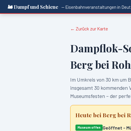
🚂 Dampf und Schiene
— Eisenbahnveranstaltungen in
Deut
← Zurück zur Karte
Dampflok-S
Berg bei Ro
Im Umkreis von
30
km um
B
insgesamt
30
kommenden Ver
Museumsfesten – der perfek
Heute bei
Berg bei 
Geöffnet – 
Museum offen