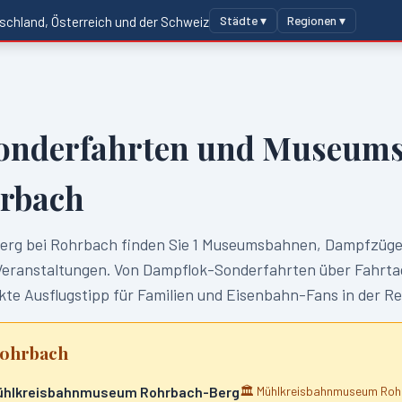
Städte ▾
Regionen ▾
schland, Österreich und der Schweiz
onderfahrten und Museums
hrbach
erg bei Rohrbach
finden Sie
1
Museumsbahnen, Dampfzüge 
anstaltungen. Von Dampflok-Sonderfahrten über Fahrtag
te Ausflugstipp für Familien und Eisenbahn-Fans in der R
Rohrbach
Mühlkreisbahnmuseum Rohrbach-Berg
🏛️
Mühlkreisbahnmuseum Roh