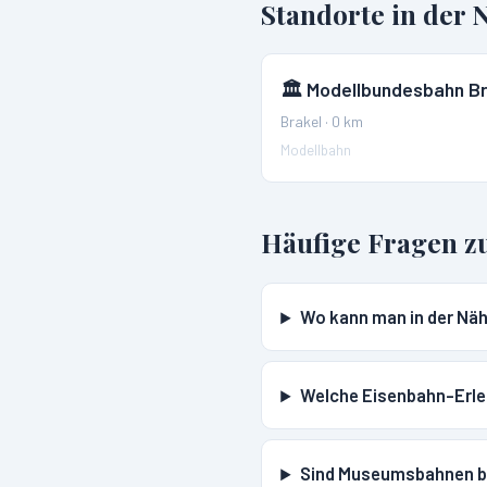
Standorte in der 
🏛️
Modellbundesbahn Br
Brakel
·
0
km
Modellbahn
Häufige Fragen z
Wo kann man in der Näh
Welche Eisenbahn-Erleb
Sind Museumsbahnen bei