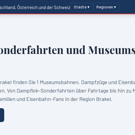
Städte ▾
Regionen ▾
schland, Österreich und der Schweiz
onderfahrten und Museums
rakel
finden Sie
1
Museumsbahnen, Dampfzüge und Eisenb
. Von Dampflok-Sonderfahrten über Fahrtage bis hin zu 
Familien und Eisenbahn-Fans in der Region
Brakel
.