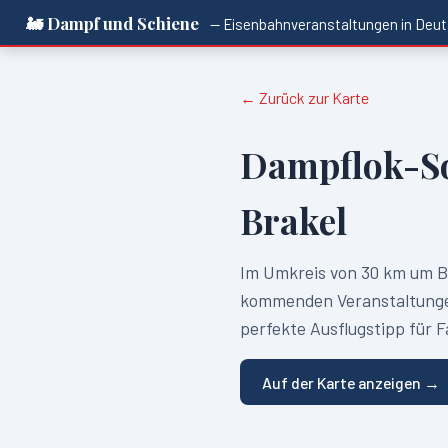
🚂 Dampf und Schiene
— Eisenbahnveranstaltungen in
Deut
← Zurück zur Karte
Dampflok-S
Brakel
Im Umkreis von
30
km um
B
kommenden Veranstaltungen
perfekte Ausflugstipp für 
Auf der Karte anzeigen →