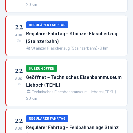
20
km
22
REGULÄRER FAHRTAG
Regulärer Fahrtag – Stainzer Flascherlzug
AUG
(Stainzerbahn)
Sa
🚂
Stainzer Flascherlzug (Stainzerbahn)
·
9
km
22
MUSEUM OFFEN
Geöffnet – Technisches Eisenbahnmuseum
AUG
Lieboch (TEML)
Sa
🏛️
Technisches Eisenbahnmuseum Lieboch (TEML)
·
20
km
22
REGULÄRER FAHRTAG
Regulärer Fahrtag – Feldbahnanlage Stainz
AUG