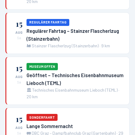
20
km
15
REGULÄRER FAHRTAG
Regulärer Fahrtag – Stainzer Flascherlzug
AUG
(Stainzerbahn)
Sa
🚂
Stainzer Flascherlzug (Stainzerbahn)
·
9
km
15
MUSEUM OFFEN
Geöffnet – Technisches Eisenbahnmuseum
AUG
Lieboch (TEML)
Sa
🏛️
Technisches Eisenbahnmuseum Lieboch (TEML)
·
20
km
15
SONDERFAHRT
Lange Sommernacht
AUG
🚃
DBC Graz – Dampfbahnclub Graz (Gartenbahn)
·
29
Sa