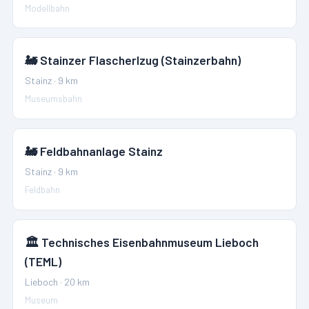
Modellbahn
🚂
Stainzer Flascherlzug (Stainzerbahn)
Stainz
·
9
km
Museumsbahn
🚂
Feldbahnanlage Stainz
Stainz
·
9
km
Feldbahn
🏛️
Technisches Eisenbahnmuseum Lieboch
(TEML)
Lieboch
·
20
km
Museum