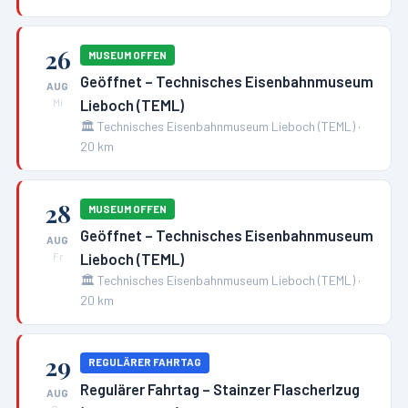
26
MUSEUM OFFEN
Geöffnet – Technisches Eisenbahnmuseum
AUG
Lieboch (TEML)
Mi
🏛️
Technisches Eisenbahnmuseum Lieboch (TEML)
·
20
km
28
MUSEUM OFFEN
Geöffnet – Technisches Eisenbahnmuseum
AUG
Lieboch (TEML)
Fr
🏛️
Technisches Eisenbahnmuseum Lieboch (TEML)
·
20
km
29
REGULÄRER FAHRTAG
Regulärer Fahrtag – Stainzer Flascherlzug
AUG