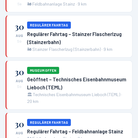
🚂
Feldbahnanlage Stainz
·
9
km
Sa
30
REGULÄRER FAHRTAG
Regulärer Fahrtag – Stainzer Flascherlzug
AUG
(Stainzerbahn)
So
🚂
Stainzer Flascherlzug (Stainzerbahn)
·
9
km
30
MUSEUM OFFEN
Geöffnet – Technisches Eisenbahnmuseum
AUG
Lieboch (TEML)
So
🏛️
Technisches Eisenbahnmuseum Lieboch (TEML)
·
20
km
30
REGULÄRER FAHRTAG
Regulärer Fahrtag – Feldbahnanlage Stainz
AUG