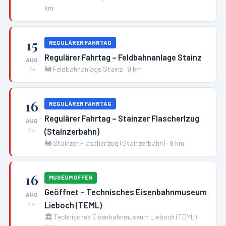
km
15
REGULÄRER FAHRTAG
Regulärer Fahrtag – Feldbahnanlage Stainz
AUG
🚂
Feldbahnanlage Stainz
·
9
km
Sa
16
REGULÄRER FAHRTAG
Regulärer Fahrtag – Stainzer Flascherlzug
AUG
(Stainzerbahn)
So
🚂
Stainzer Flascherlzug (Stainzerbahn)
·
9
km
16
MUSEUM OFFEN
Geöffnet – Technisches Eisenbahnmuseum
AUG
Lieboch (TEML)
So
🏛️
Technisches Eisenbahnmuseum Lieboch (TEML)
·