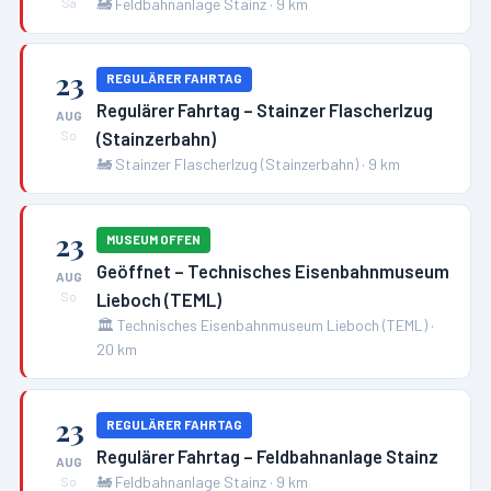
🚂
Feldbahnanlage Stainz
·
9
km
Sa
23
REGULÄRER FAHRTAG
Regulärer Fahrtag – Stainzer Flascherlzug
AUG
(Stainzerbahn)
So
🚂
Stainzer Flascherlzug (Stainzerbahn)
·
9
km
23
MUSEUM OFFEN
Geöffnet – Technisches Eisenbahnmuseum
AUG
Lieboch (TEML)
So
🏛️
Technisches Eisenbahnmuseum Lieboch (TEML)
·
20
km
23
REGULÄRER FAHRTAG
Regulärer Fahrtag – Feldbahnanlage Stainz
AUG
🚂
Feldbahnanlage Stainz
·
9
km
So