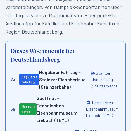
Veranstaltungen. Von Dampflok-Sonderfahrten über
Fahrtage bis hin zu Museumsfesten – der perfekte
Ausflugstipp für Familien und Eisenbahn-Fans in der
Region
Deutschlandsberg
.
Dieses Wochenende bei
Deutschlandsberg
Regulärer Fahrtag –
🚂
Stainzer
Regulärer
Stainzer Flascherlzug
Flascherlzug
Sa
Fahrtag
(Stainzerbahn)
(Stainzerbahn)
Geöffnet –
🏛️
Technisches
Technisches
Museum
Eisenbahnmuseum
Sa
offen
Eisenbahnmuseum
Lieboch (TEML)
Lieboch (TEML)
🚃
DBC Graz –