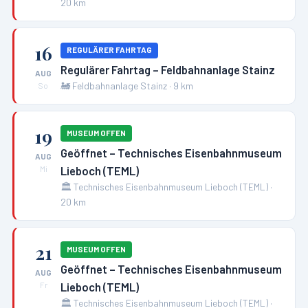
20
km
16
REGULÄRER FAHRTAG
Regulärer Fahrtag – Feldbahnanlage Stainz
AUG
🚂
Feldbahnanlage Stainz
·
9
km
So
19
MUSEUM OFFEN
Geöffnet – Technisches Eisenbahnmuseum
AUG
Lieboch (TEML)
Mi
🏛️
Technisches Eisenbahnmuseum Lieboch (TEML)
·
20
km
21
MUSEUM OFFEN
Geöffnet – Technisches Eisenbahnmuseum
AUG
Lieboch (TEML)
Fr
🏛️
Technisches Eisenbahnmuseum Lieboch (TEML)
·