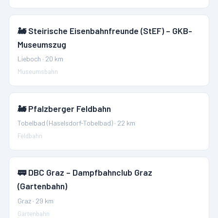
🚂
Steirische Eisenbahnfreunde (StEF) – GKB-
Museumszug
Lieboch
·
20
km
Museumsbahn
🚂
Pfalzberger Feldbahn
Tobelbad (Haselsdorf-Tobelbad)
·
22
km
Feldbahn
🚃
DBC Graz – Dampfbahnclub Graz
(Gartenbahn)
Graz
·
29
km
Gartenbahn