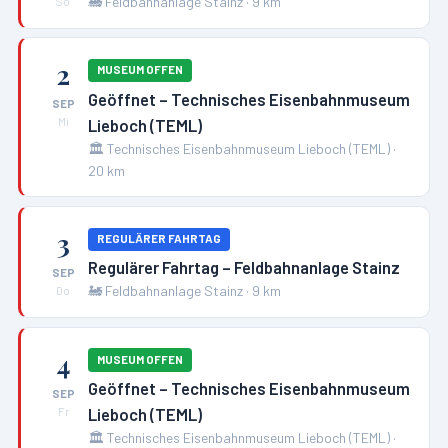
🚂
Feldbahnanlage Stainz
·
9
km
So
2
MUSEUM OFFEN
Geöffnet – Technisches Eisenbahnmuseum
SEP
Lieboch (TEML)
Mi
🏛️
Technisches Eisenbahnmuseum Lieboch (TEML)
·
20
km
3
REGULÄRER FAHRTAG
Regulärer Fahrtag – Feldbahnanlage Stainz
SEP
🚂
Feldbahnanlage Stainz
·
9
km
Do
4
MUSEUM OFFEN
Geöffnet – Technisches Eisenbahnmuseum
SEP
Lieboch (TEML)
Fr
🏛️
Technisches Eisenbahnmuseum Lieboch (TEML)
·