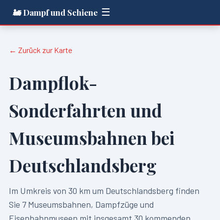
☰
🚂 Dampf und Schiene
← Zurück zur Karte
Dampflok-
Sonderfahrten und
Museumsbahnen bei
Deutschlandsberg
Im Umkreis von
30
km um
Deutschlandsberg
finden
Sie
7
Museumsbahnen, Dampfzüge und
Eisenbahnmuseen mit insgesamt
30
kommenden