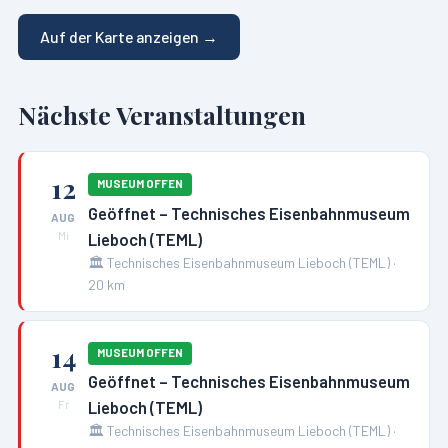
Auf der Karte anzeigen →
Nächste Veranstaltungen
12
MUSEUM OFFEN
Geöffnet – Technisches Eisenbahnmuseum
AUG
Lieboch (TEML)
Mi
🏛️
Technisches Eisenbahnmuseum Lieboch (TEML)
·
20
km
14
MUSEUM OFFEN
Geöffnet – Technisches Eisenbahnmuseum
AUG
Lieboch (TEML)
Fr
🏛️
Technisches Eisenbahnmuseum Lieboch (TEML)
·