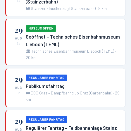
(Stainzerbahn)
Sa
🚂
Stainzer Flascherlzug (Stainzerbahn)
·
9
km
29
MUSEUM OFFEN
Geöffnet – Technisches Eisenbahnmuseum
AUG
Lieboch (TEML)
Sa
🏛️
Technisches Eisenbahnmuseum Lieboch (TEML)
·
20
km
29
REGULÄRER FAHRTAG
Publikumsfahrtag
AUG
🚃
DBC Graz – Dampfbahnclub Graz (Gartenbahn)
·
29
Sa
km
29
REGULÄRER FAHRTAG
Regulärer Fahrtag – Feldbahnanlage Stainz
AUG