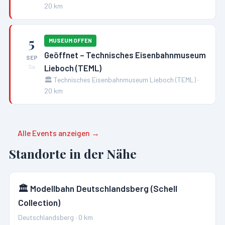
20
km
5
MUSEUM OFFEN
Geöffnet – Technisches Eisenbahnmuseum
SEP
Lieboch (TEML)
Sa
🏛️
Technisches Eisenbahnmuseum Lieboch (TEML)
·
20
km
Alle Events anzeigen →
Standorte in der Nähe
🏛️
Modellbahn Deutschlandsberg (Schell
Collection)
Deutschlandsberg
·
0
km