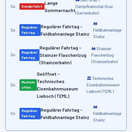
Lange
Dampfbahnclub Graz
Sa
Sonderfahrt
Sommernacht
(Gartenbahn)
🚂
Regulärer Fahrtag –
Regulärer
Feldbahnanlage
Sa
Fahrtag
Feldbahnanlage Stainz
Stainz
Regulärer Fahrtag –
🚂
Stainzer
Regulärer
Stainzer Flascherlzug
Flascherlzug
So
Fahrtag
(Stainzerbahn)
(Stainzerbahn)
Geöffnet –
🏛️
Technisches
Technisches
Museum
Eisenbahnmuseum
So
offen
Eisenbahnmuseum
Lieboch (TEML)
Lieboch (TEML)
🚂
Regulärer Fahrtag –
Regulärer
Feldbahnanlage
So
Fahrtag
Feldbahnanlage Stainz
Stainz