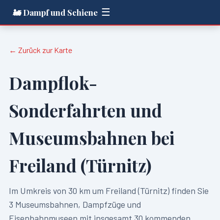
☰
🚂 Dampf und Schiene
← Zurück zur Karte
Dampflok-
Sonderfahrten und
Museumsbahnen bei
Freiland (Türnitz)
Im Umkreis von
30
km um
Freiland (Türnitz)
finden Sie
3
Museumsbahnen, Dampfzüge und
Eisenbahnmuseen mit insgesamt
30
kommenden