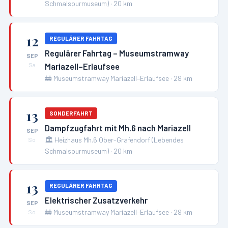
Schmalspurmuseum)
·
20
km
12
REGULÄRER FAHRTAG
Regulärer Fahrtag – Museumstramway
SEP
Mariazell–Erlaufsee
Sa
🚋
Museumstramway Mariazell–Erlaufsee
·
29
km
13
SONDERFAHRT
Dampfzugfahrt mit Mh.6 nach Mariazell
SEP
🏛️
Heizhaus Mh.6 Ober-Grafendorf (Lebendes
So
Schmalspurmuseum)
·
20
km
13
REGULÄRER FAHRTAG
Elektrischer Zusatzverkehr
SEP
🚋
Museumstramway Mariazell–Erlaufsee
·
29
km
So