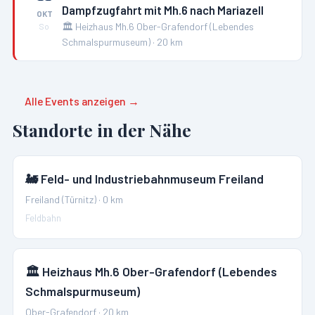
Dampfzugfahrt mit Mh.6 nach Mariazell
OKT
🏛️
Heizhaus Mh.6 Ober-Grafendorf (Lebendes
So
Schmalspurmuseum)
·
20
km
Alle Events anzeigen →
Standorte in der Nähe
🚂
Feld- und Industriebahnmuseum Freiland
Freiland (Türnitz)
·
0
km
Feldbahn
🏛️
Heizhaus Mh.6 Ober-Grafendorf (Lebendes
Schmalspurmuseum)
Ober-Grafendorf
·
20
km