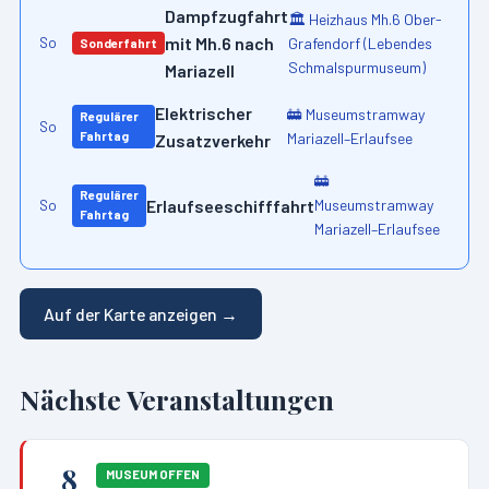
Dampfzugfahrt
🏛️
Heizhaus Mh.6 Ober-
mit Mh.6 nach
Grafendorf (Lebendes
So
Sonderfahrt
Schmalspurmuseum)
Mariazell
Elektrischer
🚋
Museumstramway
Regulärer
So
Fahrtag
Mariazell–Erlaufsee
Zusatzverkehr
🚋
Regulärer
Erlaufseeschifffahrt
Museumstramway
So
Fahrtag
Mariazell–Erlaufsee
Auf der Karte anzeigen →
Nächste Veranstaltungen
8
MUSEUM OFFEN