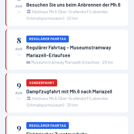
Besuchen Sie uns beim Anbrennen der Mh.6
AUG
🏛️
Heizhaus Mh.6 Ober-Grafendorf (Lebendes
Sa
Schmalspurmuseum)
·
20
km
8
REGULÄRER FAHRTAG
Regulärer Fahrtag – Museumstramway
AUG
Mariazell–Erlaufsee
Sa
🚋
Museumstramway Mariazell–Erlaufsee
·
29
km
9
SONDERFAHRT
Dampfzugfahrt mit Mh.6 nach Mariazell
AUG
🏛️
Heizhaus Mh.6 Ober-Grafendorf (Lebendes
So
Schmalspurmuseum)
·
20
km
9
REGULÄRER FAHRTAG
Elektrischer Zusatzverkehr