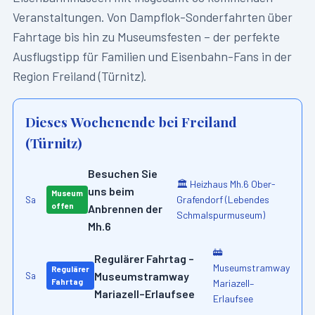
Veranstaltungen. Von Dampflok-Sonderfahrten über
Fahrtage bis hin zu Museumsfesten – der perfekte
Ausflugstipp für Familien und Eisenbahn-Fans in der
Region
Freiland (Türnitz)
.
Dieses Wochenende bei
Freiland
(Türnitz)
Besuchen Sie
🏛️
Heizhaus Mh.6 Ober-
uns beim
Museum
Grafendorf (Lebendes
Sa
offen
Anbrennen der
Schmalspurmuseum)
Mh.6
🚋
Regulärer Fahrtag –
Museumstramway
Regulärer
Museumstramway
Sa
Fahrtag
Mariazell–
Mariazell–Erlaufsee
Erlaufsee