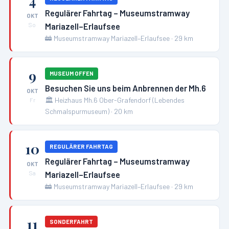
4
Regulärer Fahrtag – Museumstramway
OKT
Mariazell–Erlaufsee
So
🚋
Museumstramway Mariazell–Erlaufsee
·
29
km
9
MUSEUM OFFEN
Besuchen Sie uns beim Anbrennen der Mh.6
OKT
🏛️
Heizhaus Mh.6 Ober-Grafendorf (Lebendes
Fr
Schmalspurmuseum)
·
20
km
10
REGULÄRER FAHRTAG
Regulärer Fahrtag – Museumstramway
OKT
Mariazell–Erlaufsee
Sa
🚋
Museumstramway Mariazell–Erlaufsee
·
29
km
11
SONDERFAHRT