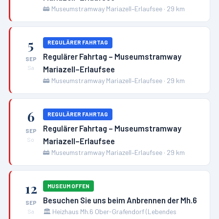
🚋
Museumstramway Mariazell–Erlaufsee
·
29
km
5
REGULÄRER FAHRTAG
Regulärer Fahrtag – Museumstramway
SEP
Mariazell–Erlaufsee
Sa
🚋
Museumstramway Mariazell–Erlaufsee
·
29
km
6
REGULÄRER FAHRTAG
Regulärer Fahrtag – Museumstramway
SEP
Mariazell–Erlaufsee
So
🚋
Museumstramway Mariazell–Erlaufsee
·
29
km
12
MUSEUM OFFEN
Besuchen Sie uns beim Anbrennen der Mh.6
SEP
🏛️
Heizhaus Mh.6 Ober-Grafendorf (Lebendes
Sa