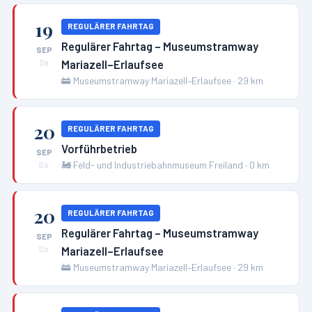
19
REGULÄRER FAHRTAG
Regulärer Fahrtag – Museumstramway
SEP
Mariazell–Erlaufsee
Sa
🚋
Museumstramway Mariazell–Erlaufsee
·
29
km
20
REGULÄRER FAHRTAG
Vorführbetrieb
SEP
🚂
Feld- und Industriebahnmuseum Freiland
·
0
km
So
20
REGULÄRER FAHRTAG
Regulärer Fahrtag – Museumstramway
SEP
Mariazell–Erlaufsee
So
🚋
Museumstramway Mariazell–Erlaufsee
·
29
km