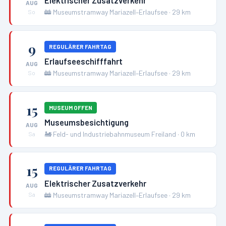
AUG
🚋
Museumstramway Mariazell–Erlaufsee
·
29
km
So
9
REGULÄRER FAHRTAG
Erlaufseeschifffahrt
AUG
🚋
Museumstramway Mariazell–Erlaufsee
·
29
km
So
15
MUSEUM OFFEN
Museumsbesichtigung
AUG
🚂
Feld- und Industriebahnmuseum Freiland
·
0
km
Sa
15
REGULÄRER FAHRTAG
Elektrischer Zusatzverkehr
AUG
🚋
Museumstramway Mariazell–Erlaufsee
·
29
km
Sa