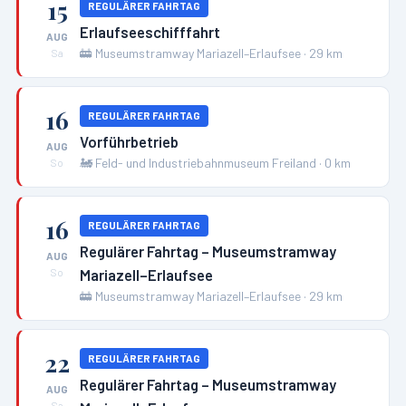
15
REGULÄRER FAHRTAG
Erlaufseeschifffahrt
AUG
🚋
Museumstramway Mariazell–Erlaufsee
·
29
km
Sa
16
REGULÄRER FAHRTAG
Vorführbetrieb
AUG
🚂
Feld- und Industriebahnmuseum Freiland
·
0
km
So
16
REGULÄRER FAHRTAG
Regulärer Fahrtag – Museumstramway
AUG
Mariazell–Erlaufsee
So
🚋
Museumstramway Mariazell–Erlaufsee
·
29
km
22
REGULÄRER FAHRTAG
Regulärer Fahrtag – Museumstramway
AUG
Sa