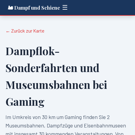
☰
🚂 Dampf und Schiene
← Zurück zur Karte
Dampflok-
Sonderfahrten und
Museumsbahnen bei
Gaming
Im Umkreis von
30
km um
Gaming
finden Sie
2
Museumsbahnen, Dampfzüge und Eisenbahnmuseen
mit insgesamt
30
kommenden Veranstaltungen. Von