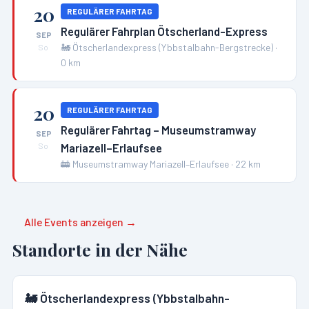
20
REGULÄRER FAHRTAG
Regulärer Fahrplan Ötscherland-Express
SEP
🚂
Ötscherlandexpress (Ybbstalbahn-Bergstrecke)
·
So
0
km
20
REGULÄRER FAHRTAG
Regulärer Fahrtag – Museumstramway
SEP
Mariazell–Erlaufsee
So
🚋
Museumstramway Mariazell–Erlaufsee
·
22
km
Alle Events anzeigen →
Standorte in der Nähe
🚂
Ötscherlandexpress (Ybbstalbahn-