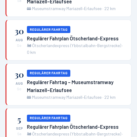
Mariazell–Erlaufsee
Sa
🚋
Museumstramway Mariazell–Erlaufsee
·
22
km
30
REGULÄRER FAHRTAG
Regulärer Fahrplan Ötscherland-Express
AUG
🚂
Ötscherlandexpress (Ybbstalbahn-Bergstrecke)
·
So
0
km
30
REGULÄRER FAHRTAG
Regulärer Fahrtag – Museumstramway
AUG
Mariazell–Erlaufsee
So
🚋
Museumstramway Mariazell–Erlaufsee
·
22
km
5
REGULÄRER FAHRTAG
Regulärer Fahrplan Ötscherland-Express
SEP
🚂
Ötscherlandexpress (Ybbstalbahn-Bergstrecke)
·
Sa