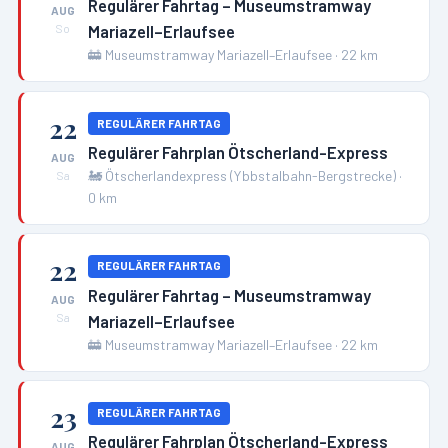
Regulärer Fahrtag – Museumstramway
AUG
Mariazell–Erlaufsee
So
🚋
Museumstramway Mariazell–Erlaufsee
·
22
km
22
REGULÄRER FAHRTAG
Regulärer Fahrplan Ötscherland-Express
AUG
🚂
Ötscherlandexpress (Ybbstalbahn-Bergstrecke)
·
Sa
0
km
22
REGULÄRER FAHRTAG
Regulärer Fahrtag – Museumstramway
AUG
Mariazell–Erlaufsee
Sa
🚋
Museumstramway Mariazell–Erlaufsee
·
22
km
23
REGULÄRER FAHRTAG
Regulärer Fahrplan Ötscherland-Express
AUG