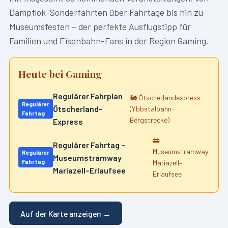
Dampflok-Sonderfahrten über Fahrtage bis hin zu
Museumsfesten – der perfekte Ausflugstipp für
Familien und Eisenbahn-Fans in der Region
Gaming
.
Heute bei
Gaming
Regulärer Fahrplan
🚂
Ötscherlandexpress
Regulärer
Ötscherland-
(Ybbstalbahn-
Fahrtag
Bergstrecke)
Express
🚋
Regulärer Fahrtag –
Museumstramway
Regulärer
Museumstramway
Fahrtag
Mariazell–
Mariazell–Erlaufsee
Erlaufsee
Auf der Karte anzeigen →