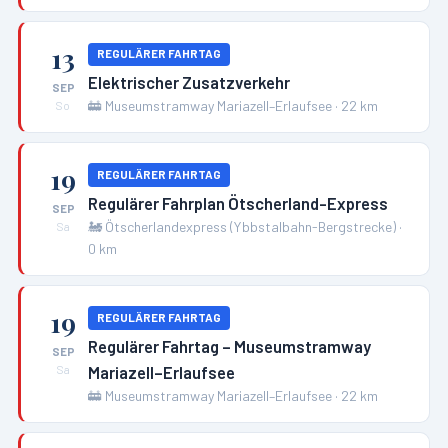
13
REGULÄRER FAHRTAG
Elektrischer Zusatzverkehr
SEP
🚋
Museumstramway Mariazell–Erlaufsee
·
22
km
So
19
REGULÄRER FAHRTAG
Regulärer Fahrplan Ötscherland-Express
SEP
🚂
Ötscherlandexpress (Ybbstalbahn-Bergstrecke)
·
Sa
0
km
19
REGULÄRER FAHRTAG
Regulärer Fahrtag – Museumstramway
SEP
Mariazell–Erlaufsee
Sa
🚋
Museumstramway Mariazell–Erlaufsee
·
22
km