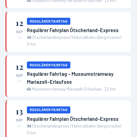
🚋
Museumstramway Mariazell–Erlaufsee
·
22
km
12
REGULÄRER FAHRTAG
Regulärer Fahrplan Ötscherland-Express
SEP
🚂
Ötscherlandexpress (Ybbstalbahn-Bergstrecke)
·
Sa
0
km
12
REGULÄRER FAHRTAG
Regulärer Fahrtag – Museumstramway
SEP
Mariazell–Erlaufsee
Sa
🚋
Museumstramway Mariazell–Erlaufsee
·
22
km
13
REGULÄRER FAHRTAG
Regulärer Fahrplan Ötscherland-Express
SEP
🚂
Ötscherlandexpress (Ybbstalbahn-Bergstrecke)
·
So
0
km