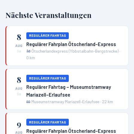
Nächste Veranstaltungen
8
REGULÄRER FAHRTAG
Regulärer Fahrplan Ötscherland-Express
AUG
🚂
Ötscherlandexpress (Ybbstalbahn-Bergstrecke)
·
Sa
0
km
8
REGULÄRER FAHRTAG
Regulärer Fahrtag – Museumstramway
AUG
Mariazell–Erlaufsee
Sa
🚋
Museumstramway Mariazell–Erlaufsee
·
22
km
9
REGULÄRER FAHRTAG
Regulärer Fahrplan Ötscherland-Express
AUG