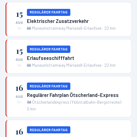
15
REGULÄRER FAHRTAG
Elektrischer Zusatzverkehr
AUG
🚋
Museumstramway Mariazell–Erlaufsee
·
22
km
Sa
15
REGULÄRER FAHRTAG
Erlaufseeschifffahrt
AUG
🚋
Museumstramway Mariazell–Erlaufsee
·
22
km
Sa
16
REGULÄRER FAHRTAG
Regulärer Fahrplan Ötscherland-Express
AUG
🚂
Ötscherlandexpress (Ybbstalbahn-Bergstrecke)
·
So
0
km
16
REGULÄRER FAHRTAG