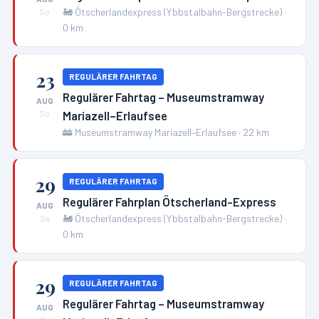
🚂
Ötscherlandexpress (Ybbstalbahn-Bergstrecke)
·
So
0
km
23
REGULÄRER FAHRTAG
Regulärer Fahrtag – Museumstramway
AUG
Mariazell–Erlaufsee
So
🚋
Museumstramway Mariazell–Erlaufsee
·
22
km
29
REGULÄRER FAHRTAG
Regulärer Fahrplan Ötscherland-Express
AUG
🚂
Ötscherlandexpress (Ybbstalbahn-Bergstrecke)
·
Sa
0
km
29
REGULÄRER FAHRTAG
Regulärer Fahrtag – Museumstramway
AUG