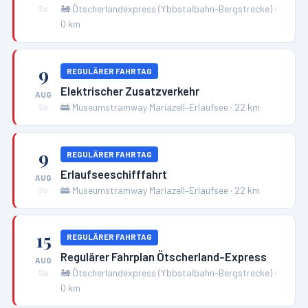
🚂
Ötscherlandexpress (Ybbstalbahn-Bergstrecke)
·
So
0
km
9
REGULÄRER FAHRTAG
Elektrischer Zusatzverkehr
AUG
🚋
Museumstramway Mariazell–Erlaufsee
·
22
km
So
9
REGULÄRER FAHRTAG
Erlaufseeschifffahrt
AUG
🚋
Museumstramway Mariazell–Erlaufsee
·
22
km
So
15
REGULÄRER FAHRTAG
Regulärer Fahrplan Ötscherland-Express
AUG
🚂
Ötscherlandexpress (Ybbstalbahn-Bergstrecke)
·
Sa
0
km