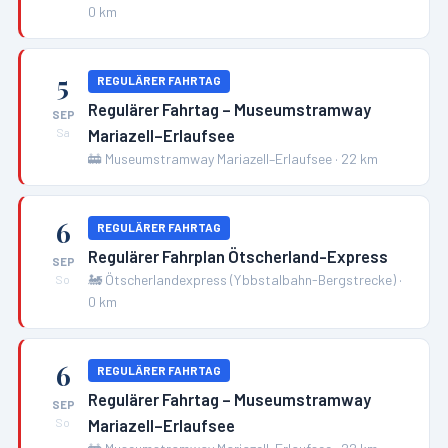
0
km
5
REGULÄRER FAHRTAG
Regulärer Fahrtag – Museumstramway
SEP
Mariazell–Erlaufsee
Sa
🚋
Museumstramway Mariazell–Erlaufsee
·
22
km
6
REGULÄRER FAHRTAG
Regulärer Fahrplan Ötscherland-Express
SEP
🚂
Ötscherlandexpress (Ybbstalbahn-Bergstrecke)
·
So
0
km
6
REGULÄRER FAHRTAG
Regulärer Fahrtag – Museumstramway
SEP
Mariazell–Erlaufsee
So