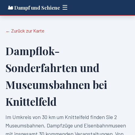
☰
🚂 Dampf und Schiene
← Zurück zur Karte
Dampflok-
Sonderfahrten und
Museumsbahnen bei
Knittelfeld
Im Umkreis von
30
km um
Knittelfeld
finden Sie
2
Museumsbahnen, Dampfzüge und Eisenbahnmuseen
mit insgesamt
30
kommenden Veranstaltungen. Von