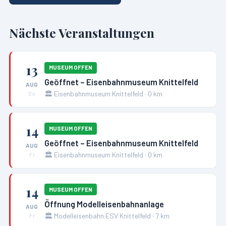
Nächste Veranstaltungen
13
MUSEUM OFFEN
Geöffnet – Eisenbahnmuseum Knittelfeld
AUG
🏛️
Eisenbahnmuseum Knittelfeld
·
0
km
Do
14
MUSEUM OFFEN
Geöffnet – Eisenbahnmuseum Knittelfeld
AUG
🏛️
Eisenbahnmuseum Knittelfeld
·
0
km
Fr
14
MUSEUM OFFEN
Öffnung Modelleisenbahnanlage
AUG
🏛️
Modelleisenbahn ESV Knittelfeld
·
7
km
Fr