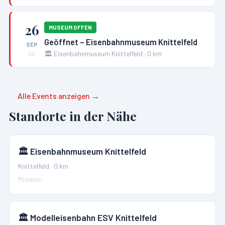
26
MUSEUM OFFEN
Geöffnet – Eisenbahnmuseum Knittelfeld
SEP
🏛️
Eisenbahnmuseum Knittelfeld
·
0
km
Sa
Alle Events anzeigen →
Standorte in der Nähe
🏛️
Eisenbahnmuseum Knittelfeld
Knittelfeld
·
0
km
Museum
🏛️
Modelleisenbahn ESV Knittelfeld