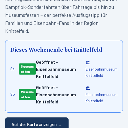
Dampflok-Sonderfahrten über Fahrtage bis hin zu
Museumsfesten – der perfekte Ausflugstipp für
Familien und Eisenbahn-Fans in der Region
Knittelfeld
.
Dieses Wochenende bei
Knittelfeld
Geöffnet –
🏛️
Museum
Eisenbahnmuseum
Eisenbahnmuseum
Sa
offen
Knittelfeld
Knittelfeld
Geöffnet –
🏛️
Museum
Eisenbahnmuseum
Eisenbahnmuseum
So
offen
Knittelfeld
Knittelfeld
Auf der Karte anzeigen →