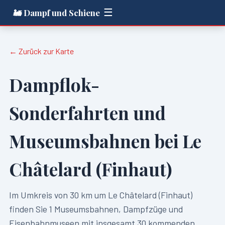
☰
🚂 Dampf und Schiene
← Zurück zur Karte
Dampflok-
Sonderfahrten und
Museumsbahnen bei
Le
Châtelard (Finhaut)
Im Umkreis von
30
km um
Le Châtelard (Finhaut)
finden Sie
1
Museumsbahnen, Dampfzüge und
Eisenbahnmuseen mit insgesamt
30
kommenden