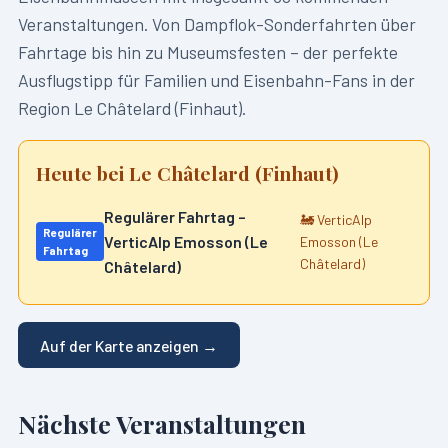
Veranstaltungen. Von Dampflok-Sonderfahrten über
Fahrtage bis hin zu Museumsfesten – der perfekte
Ausflugstipp für Familien und Eisenbahn-Fans in der
Region
Le Châtelard (Finhaut)
.
Heute bei
Le Châtelard (Finhaut)
Regulärer Fahrtag –
🚂
VerticAlp
Regulärer
VerticAlp Emosson (Le
Emosson (Le
Fahrtag
Châtelard)
Châtelard)
Auf der Karte anzeigen →
Nächste Veranstaltungen