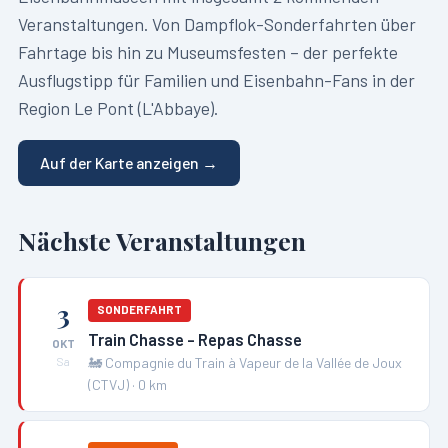
Veranstaltungen. Von Dampflok-Sonderfahrten über
Fahrtage bis hin zu Museumsfesten – der perfekte
Ausflugstipp für Familien und Eisenbahn-Fans in der
Region
Le Pont (L'Abbaye)
.
Auf der Karte anzeigen →
Nächste Veranstaltungen
3
SONDERFAHRT
Train Chasse - Repas Chasse
OKT
🚂
Compagnie du Train à Vapeur de la Vallée de Joux
Sa
(CTVJ)
·
0
km