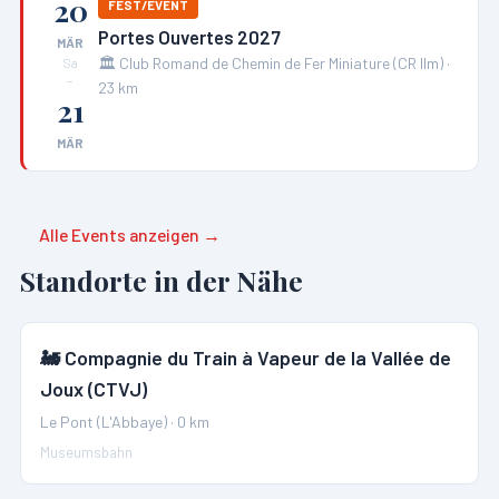
20
FEST/EVENT
Portes Ouvertes 2027
MÄR
🏛️
Club Romand de Chemin de Fer Miniature (CR IIm)
·
Sa
–
23
km
21
MÄR
Alle Events anzeigen →
Standorte in der Nähe
🚂
Compagnie du Train à Vapeur de la Vallée de
Joux (CTVJ)
Le Pont (L'Abbaye)
·
0
km
Museumsbahn