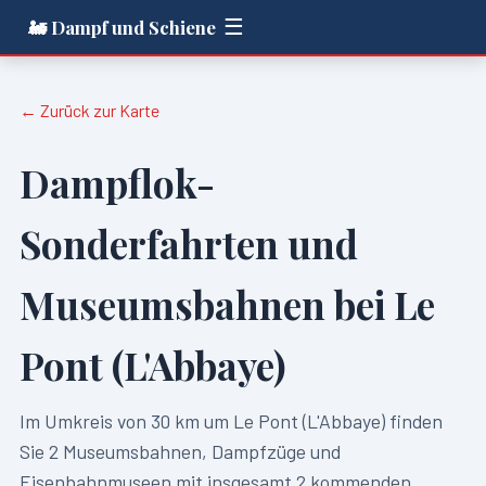
☰
🚂 Dampf und Schiene
← Zurück zur Karte
Dampflok-
Sonderfahrten und
Museumsbahnen bei
Le
Pont (L'Abbaye)
Im Umkreis von
30
km um
Le Pont (L'Abbaye)
finden
Sie
2
Museumsbahnen, Dampfzüge und
Eisenbahnmuseen mit insgesamt
2
kommenden