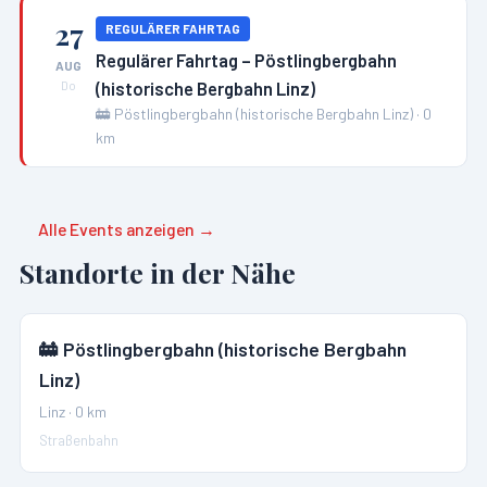
27
REGULÄRER FAHRTAG
Regulärer Fahrtag – Pöstlingbergbahn
AUG
(historische Bergbahn Linz)
Do
🚋
Pöstlingbergbahn (historische Bergbahn Linz)
·
0
km
Alle Events anzeigen →
Standorte in der Nähe
🚋
Pöstlingbergbahn (historische Bergbahn
Linz)
Linz
·
0
km
Straßenbahn