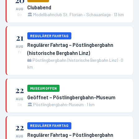
Clubabend
AUG
🏛️
Modellbahnclub St. Florian – Schauanlage
·
13
km
Do
21
REGULÄRER FAHRTAG
Regulärer Fahrtag – Pöstlingbergbahn
AUG
(historische Bergbahn Linz)
Fr
🚋
Pöstlingbergbahn (historische Bergbahn Linz)
·
0
km
22
MUSEUM OFFEN
Geöffnet – Pöstlingbergbahn-Museum
AUG
🏛️
Pöstlingbergbahn-Museum
·
1
km
Sa
22
REGULÄRER FAHRTAG
Regulärer Fahrtag – Pöstlingbergbahn
AUG