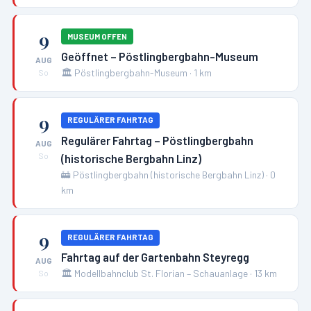
9
MUSEUM OFFEN
Geöffnet – Pöstlingbergbahn-Museum
AUG
🏛️
Pöstlingbergbahn-Museum
·
1
km
So
9
REGULÄRER FAHRTAG
Regulärer Fahrtag – Pöstlingbergbahn
AUG
(historische Bergbahn Linz)
So
🚋
Pöstlingbergbahn (historische Bergbahn Linz)
·
0
km
9
REGULÄRER FAHRTAG
Fahrtag auf der Gartenbahn Steyregg
AUG
🏛️
Modellbahnclub St. Florian – Schauanlage
·
13
km
So