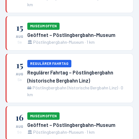
km
15
MUSEUM OFFEN
Geöffnet – Pöstlingbergbahn-Museum
AUG
🏛️
Pöstlingbergbahn-Museum
·
1
km
Sa
15
REGULÄRER FAHRTAG
Regulärer Fahrtag – Pöstlingbergbahn
AUG
(historische Bergbahn Linz)
Sa
🚋
Pöstlingbergbahn (historische Bergbahn Linz)
·
0
km
16
MUSEUM OFFEN
Geöffnet – Pöstlingbergbahn-Museum
AUG
🏛️
Pöstlingbergbahn-Museum
·
1
km
So