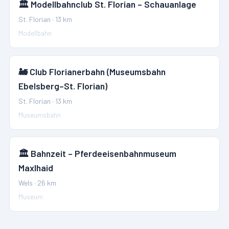
🏛️
Modellbahnclub St. Florian – Schauanlage
St. Florian
·
13
km
Modellbahn
🚂
Club Florianerbahn (Museumsbahn
Ebelsberg–St. Florian)
St. Florian
·
13
km
Museumsbahn
🏛️
Bahnzeit – Pferdeeisenbahnmuseum
Maxlhaid
Wels
·
26
km
Museum