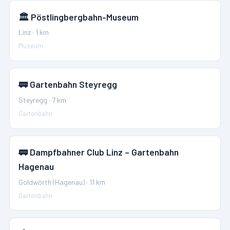
🏛️
Pöstlingbergbahn-Museum
Linz
·
1
km
Museum
🚃
Gartenbahn Steyregg
Steyregg
·
7
km
Gartenbahn
🚃
Dampfbahner Club Linz – Gartenbahn
Hagenau
Goldwörth (Hagenau)
·
11
km
Gartenbahn