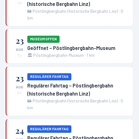
(historische Bergbahn Linz)
Sa
🚋
Pöstlingbergbahn (historische Bergbahn Linz)
·
0
km
23
MUSEUM OFFEN
Geöffnet – Pöstlingbergbahn-Museum
AUG
🏛️
Pöstlingbergbahn-Museum
·
1
km
So
23
REGULÄRER FAHRTAG
Regulärer Fahrtag – Pöstlingbergbahn
AUG
(historische Bergbahn Linz)
So
🚋
Pöstlingbergbahn (historische Bergbahn Linz)
·
0
km
24
REGULÄRER FAHRTAG
Regulärer Fahrtag – Pöstlingbergbahn