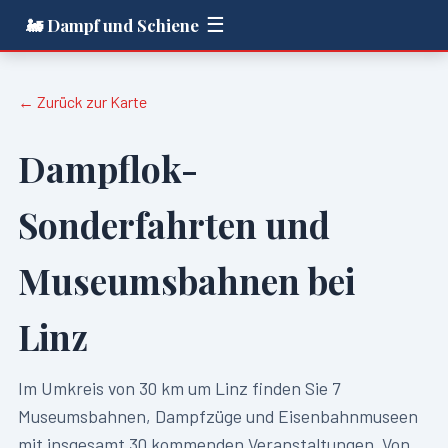
☰
🚂 Dampf und Schiene
← Zurück zur Karte
Dampflok-
Sonderfahrten und
Museumsbahnen bei
Linz
Im Umkreis von
30
km um
Linz
finden Sie
7
Museumsbahnen, Dampfzüge und Eisenbahnmuseen
mit insgesamt
30
kommenden Veranstaltungen. Von