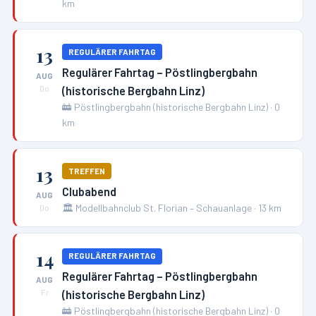
km
13
REGULÄRER FAHRTAG
Regulärer Fahrtag – Pöstlingbergbahn
AUG
(historische Bergbahn Linz)
Do
🚋
Pöstlingbergbahn (historische Bergbahn Linz)
·
0
km
13
TREFFEN
Clubabend
AUG
🏛️
Modellbahnclub St. Florian – Schauanlage
·
13
km
Do
14
REGULÄRER FAHRTAG
Regulärer Fahrtag – Pöstlingbergbahn
AUG
(historische Bergbahn Linz)
Fr
🚋
Pöstlingbergbahn (historische Bergbahn Linz)
·
0