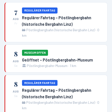
7
REGULÄRER FAHRTAG
Regulärer Fahrtag – Pöstlingbergbahn
AUG
(historische Bergbahn Linz)
Fr
🚋
Pöstlingbergbahn (historische Bergbahn Linz)
·
0
km
8
MUSEUM OFFEN
Geöffnet – Pöstlingbergbahn-Museum
AUG
🏛️
Pöstlingbergbahn-Museum
·
1
km
Sa
8
REGULÄRER FAHRTAG
Regulärer Fahrtag – Pöstlingbergbahn
AUG
(historische Bergbahn Linz)
Sa
🚋
Pöstlingbergbahn (historische Bergbahn Linz)
·
0
km