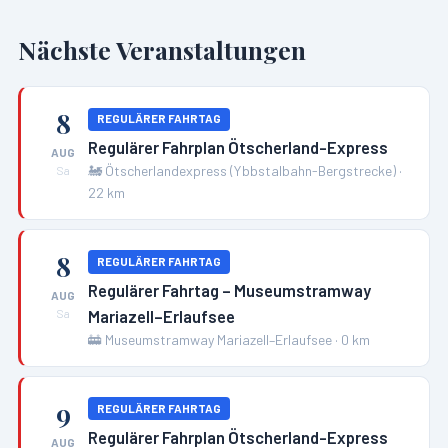
Nächste Veranstaltungen
8
REGULÄRER FAHRTAG
Regulärer Fahrplan Ötscherland-Express
AUG
🚂
Ötscherlandexpress (Ybbstalbahn-Bergstrecke)
·
Sa
22
km
8
REGULÄRER FAHRTAG
Regulärer Fahrtag – Museumstramway
AUG
Mariazell–Erlaufsee
Sa
🚋
Museumstramway Mariazell–Erlaufsee
·
0
km
9
REGULÄRER FAHRTAG
Regulärer Fahrplan Ötscherland-Express
AUG