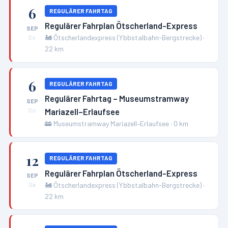
6
REGULÄRER FAHRTAG
Regulärer Fahrplan Ötscherland-Express
SEP
🚂
Ötscherlandexpress (Ybbstalbahn-Bergstrecke)
·
So
22
km
6
REGULÄRER FAHRTAG
Regulärer Fahrtag – Museumstramway
SEP
Mariazell–Erlaufsee
So
🚋
Museumstramway Mariazell–Erlaufsee
·
0
km
12
REGULÄRER FAHRTAG
Regulärer Fahrplan Ötscherland-Express
SEP
🚂
Ötscherlandexpress (Ybbstalbahn-Bergstrecke)
·
Sa
22
km