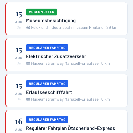
15
MUSEUM OFFEN
Museumsbesichtigung
AUG
🚂
Feld- und Industriebahnmuseum Freiland
·
29
km
Sa
15
REGULÄRER FAHRTAG
Elektrischer Zusatzverkehr
AUG
🚋
Museumstramway Mariazell–Erlaufsee
·
0
km
Sa
15
REGULÄRER FAHRTAG
Erlaufseeschifffahrt
AUG
🚋
Museumstramway Mariazell–Erlaufsee
·
0
km
Sa
16
REGULÄRER FAHRTAG
Regulärer Fahrplan Ötscherland-Express
AUG