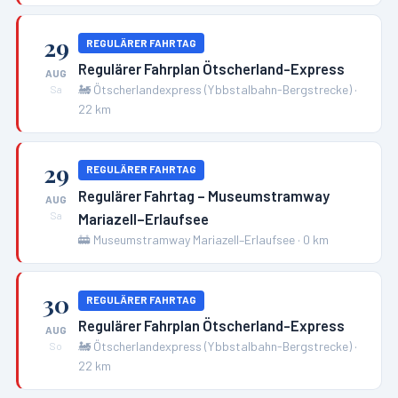
29
REGULÄRER FAHRTAG
Regulärer Fahrplan Ötscherland-Express
AUG
🚂
Ötscherlandexpress (Ybbstalbahn-Bergstrecke)
·
Sa
22
km
29
REGULÄRER FAHRTAG
Regulärer Fahrtag – Museumstramway
AUG
Mariazell–Erlaufsee
Sa
🚋
Museumstramway Mariazell–Erlaufsee
·
0
km
30
REGULÄRER FAHRTAG
Regulärer Fahrplan Ötscherland-Express
AUG
🚂
Ötscherlandexpress (Ybbstalbahn-Bergstrecke)
·
So
22
km