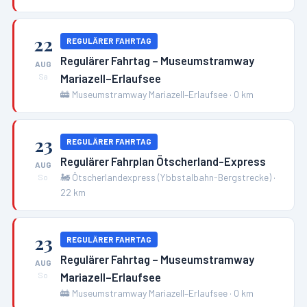
22
REGULÄRER FAHRTAG
Regulärer Fahrtag – Museumstramway
AUG
Mariazell–Erlaufsee
Sa
🚋
Museumstramway Mariazell–Erlaufsee
·
0
km
23
REGULÄRER FAHRTAG
Regulärer Fahrplan Ötscherland-Express
AUG
🚂
Ötscherlandexpress (Ybbstalbahn-Bergstrecke)
·
So
22
km
23
REGULÄRER FAHRTAG
Regulärer Fahrtag – Museumstramway
AUG
Mariazell–Erlaufsee
So
🚋
Museumstramway Mariazell–Erlaufsee
·
0
km