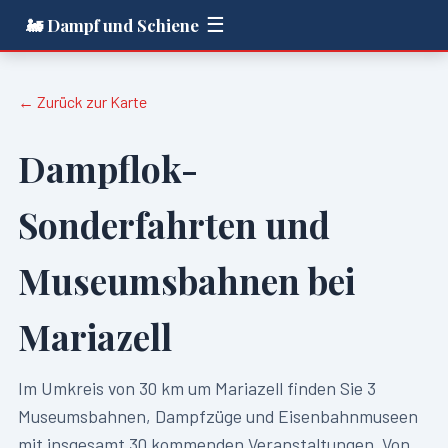
☰
🚂 Dampf und Schiene
← Zurück zur Karte
Dampflok-
Sonderfahrten und
Museumsbahnen bei
Mariazell
Im Umkreis von
30
km um
Mariazell
finden Sie
3
Museumsbahnen, Dampfzüge und Eisenbahnmuseen
mit insgesamt
30
kommenden Veranstaltungen. Von