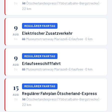
🚂
Ötscherlandexpress (Ybbstalbahn-Bergstrecke)
·
So
22
km
9
REGULÄRER FAHRTAG
Elektrischer Zusatzverkehr
AUG
🚋
Museumstramway Mariazell–Erlaufsee
·
0
km
So
9
REGULÄRER FAHRTAG
Erlaufseeschifffahrt
AUG
🚋
Museumstramway Mariazell–Erlaufsee
·
0
km
So
15
REGULÄRER FAHRTAG
Regulärer Fahrplan Ötscherland-Express
AUG
🚂
Ötscherlandexpress (Ybbstalbahn-Bergstrecke)
·
Sa
22
km