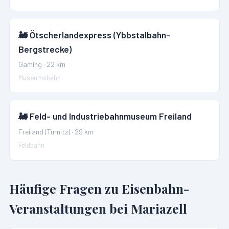
🚂
Ötscherlandexpress (Ybbstalbahn-
Bergstrecke)
Gaming
·
22
km
Museumsbahn
🚂
Feld- und Industriebahnmuseum Freiland
Freiland (Türnitz)
·
29
km
Feldbahn
Häufige Fragen zu Eisenbahn-
Veranstaltungen bei
Mariazell