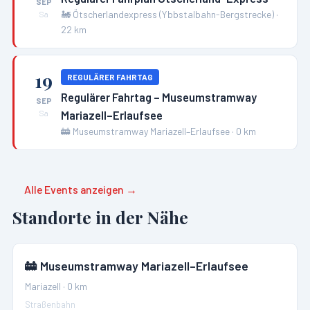
SEP
🚂
Ötscherlandexpress (Ybbstalbahn-Bergstrecke)
·
Sa
22
km
19
REGULÄRER FAHRTAG
Regulärer Fahrtag – Museumstramway
SEP
Mariazell–Erlaufsee
Sa
🚋
Museumstramway Mariazell–Erlaufsee
·
0
km
Alle Events anzeigen →
Standorte in der Nähe
🚋
Museumstramway Mariazell–Erlaufsee
Mariazell
·
0
km
Straßenbahn