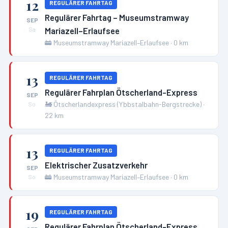
12
REGULÄRER FAHRTAG
Regulärer Fahrtag – Museumstramway
SEP
Mariazell–Erlaufsee
Sa
🚋
Museumstramway Mariazell–Erlaufsee
·
0
km
13
REGULÄRER FAHRTAG
Regulärer Fahrplan Ötscherland-Express
SEP
🚂
Ötscherlandexpress (Ybbstalbahn-Bergstrecke)
·
So
22
km
13
REGULÄRER FAHRTAG
Elektrischer Zusatzverkehr
SEP
🚋
Museumstramway Mariazell–Erlaufsee
·
0
km
So
19
REGULÄRER FAHRTAG
Regulärer Fahrplan Ötscherland-Express