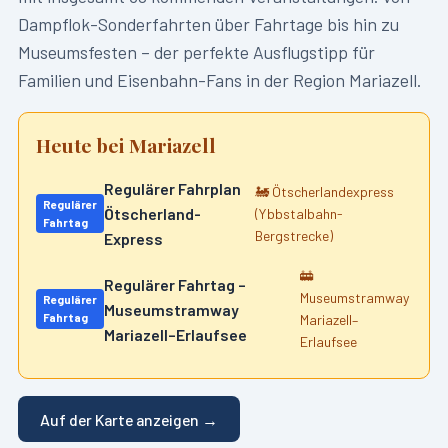
Dampflok-Sonderfahrten über Fahrtage bis hin zu
Museumsfesten – der perfekte Ausflugstipp für
Familien und Eisenbahn-Fans in der Region
Mariazell
.
Heute bei
Mariazell
Regulärer Fahrplan
🚂
Ötscherlandexpress
Regulärer
Ötscherland-
(Ybbstalbahn-
Fahrtag
Bergstrecke)
Express
🚋
Regulärer Fahrtag –
Museumstramway
Regulärer
Museumstramway
Fahrtag
Mariazell–
Mariazell–Erlaufsee
Erlaufsee
Auf der Karte anzeigen →