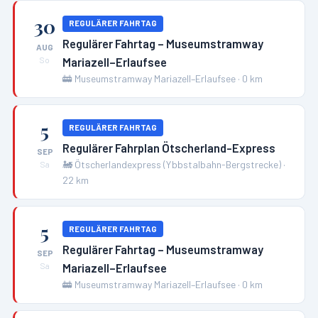
30
REGULÄRER FAHRTAG
Regulärer Fahrtag – Museumstramway
AUG
Mariazell–Erlaufsee
So
🚋
Museumstramway Mariazell–Erlaufsee
·
0
km
5
REGULÄRER FAHRTAG
Regulärer Fahrplan Ötscherland-Express
SEP
🚂
Ötscherlandexpress (Ybbstalbahn-Bergstrecke)
·
Sa
22
km
5
REGULÄRER FAHRTAG
Regulärer Fahrtag – Museumstramway
SEP
Mariazell–Erlaufsee
Sa
🚋
Museumstramway Mariazell–Erlaufsee
·
0
km