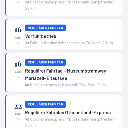
🚂
Ötscherlandexpress (Ybbstalbahn-Bergstrecke)
·
So
22
km
16
REGULÄRER FAHRTAG
Vorführbetrieb
AUG
🚂
Feld- und Industriebahnmuseum Freiland
·
29
km
So
16
REGULÄRER FAHRTAG
Regulärer Fahrtag – Museumstramway
AUG
Mariazell–Erlaufsee
So
🚋
Museumstramway Mariazell–Erlaufsee
·
0
km
22
REGULÄRER FAHRTAG
Regulärer Fahrplan Ötscherland-Express
AUG
🚂
Ötscherlandexpress (Ybbstalbahn-Bergstrecke)
·
Sa
22
km