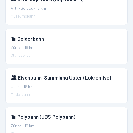
Arth-Goldau
·
18
km
Museumsbahn
🚡
Dolderbahn
Zürich
·
18
km
Standseilbahn
🏛️
Eisenbahn-Sammlung Uster (Lokremise)
Uster
·
19
km
Modellbahn
🚡
Polybahn (UBS Polybahn)
Zürich
·
19
km