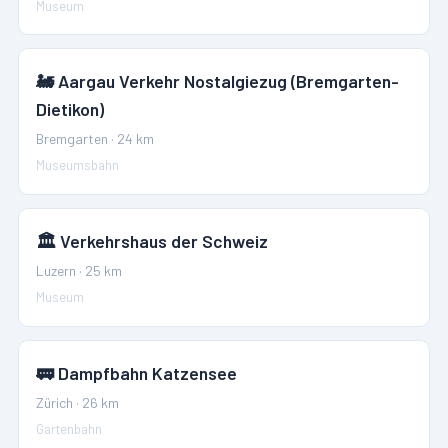
Museum
🚂
Aargau Verkehr Nostalgiezug (Bremgarten-
Dietikon)
Bremgarten
·
24
km
Museumsbahn
🏛️
Verkehrshaus der Schweiz
Luzern
·
25
km
Museum
🚃
Dampfbahn Katzensee
Zürich
·
26
km
Gartenbahn