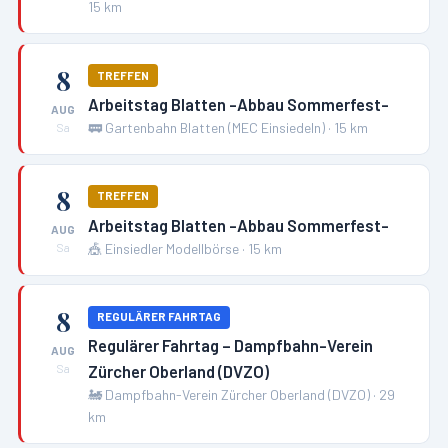
15
km
8
TREFFEN
Arbeitstag Blatten -Abbau Sommerfest-
AUG
🚃
Gartenbahn Blatten (MEC Einsiedeln)
·
15
km
Sa
8
TREFFEN
Arbeitstag Blatten -Abbau Sommerfest-
AUG
🎪
Einsiedler Modellbörse
·
15
km
Sa
8
REGULÄRER FAHRTAG
Regulärer Fahrtag – Dampfbahn-Verein
AUG
Zürcher Oberland (DVZO)
Sa
🚂
Dampfbahn-Verein Zürcher Oberland (DVZO)
·
29
km