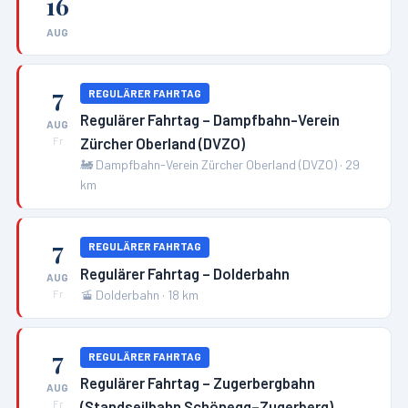
16
AUG
7
REGULÄRER FAHRTAG
Regulärer Fahrtag – Dampfbahn-Verein
AUG
Zürcher Oberland (DVZO)
Fr
🚂
Dampfbahn-Verein Zürcher Oberland (DVZO)
·
29
km
7
REGULÄRER FAHRTAG
Regulärer Fahrtag – Dolderbahn
AUG
🚡
Dolderbahn
·
18
km
Fr
7
REGULÄRER FAHRTAG
Regulärer Fahrtag – Zugerbergbahn
AUG
(Standseilbahn Schönegg–Zugerberg)
Fr