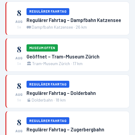
8
REGULÄRER FAHRTAG
Regulärer Fahrtag – Dampfbahn Katzensee
AUG
🚃
Dampfbahn Katzensee
·
26
km
Sa
8
MUSEUM OFFEN
Geöffnet – Tram-Museum Zürich
AUG
🏛️
Tram-Museum Zürich
·
17
km
Sa
8
REGULÄRER FAHRTAG
Regulärer Fahrtag – Dolderbahn
AUG
🚡
Dolderbahn
·
18
km
Sa
8
REGULÄRER FAHRTAG
Regulärer Fahrtag – Zugerbergbahn
AUG