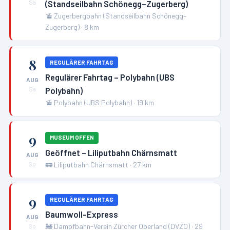
(Standseilbahn Schönegg–Zugerberg)
Sa
🚡
Zugerbergbahn (Standseilbahn Schönegg–
Zugerberg)
·
8
km
8
REGULÄRER FAHRTAG
Regulärer Fahrtag – Polybahn (UBS
AUG
Polybahn)
Sa
🚡
Polybahn (UBS Polybahn)
·
19
km
9
MUSEUM OFFEN
Geöffnet – Liliputbahn Chärnsmatt
AUG
🚃
Liliputbahn Chärnsmatt
·
27
km
So
9
REGULÄRER FAHRTAG
Baumwoll-Express
AUG
🚂
Dampfbahn-Verein Zürcher Oberland (DVZO)
·
29
So