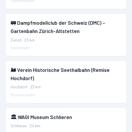
Standseilbahn
🚃
Dampfmodellclub der Schweiz (DMC) –
Gartenbahn Zürich-Altstetten
Zürich
·
23
km
Gartenbahn
🚂
Verein Historische Seethalbahn (Remise
Hochdorf)
Hochdorf
·
23
km
Museumsbahn
🏛️
WAGI Museum Schlieren
Schlieren
·
24
km