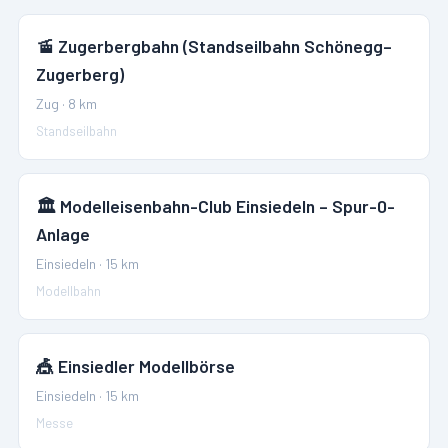
🚡
Zugerbergbahn (Standseilbahn Schönegg–
Zugerberg)
Zug
·
8
km
Standseilbahn
🏛️
Modelleisenbahn-Club Einsiedeln – Spur-0-
Anlage
Einsiedeln
·
15
km
Modellbahn
🎪
Einsiedler Modellbörse
Einsiedeln
·
15
km
Messe