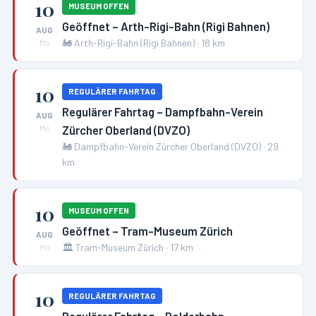
10
MUSEUM OFFEN
Geöffnet – Arth-Rigi-Bahn (Rigi Bahnen)
AUG
🚂
Arth-Rigi-Bahn (Rigi Bahnen)
·
18
km
Mo
10
REGULÄRER FAHRTAG
Regulärer Fahrtag – Dampfbahn-Verein
AUG
Zürcher Oberland (DVZO)
Mo
🚂
Dampfbahn-Verein Zürcher Oberland (DVZO)
·
29
km
10
MUSEUM OFFEN
Geöffnet – Tram-Museum Zürich
AUG
🏛️
Tram-Museum Zürich
·
17
km
Mo
10
REGULÄRER FAHRTAG
Regulärer Fahrtag – Dolderbahn