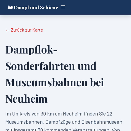
☰
🚂 Dampf und Schiene
← Zurück zur Karte
Dampflok-
Sonderfahrten und
Museumsbahnen bei
Neuheim
Im Umkreis von
30
km um
Neuheim
finden Sie
22
Museumsbahnen, Dampfzüge und Eisenbahnmuseen
mit insgesamt
30
kommenden Veranstaltungen. Von