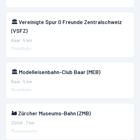
🏛️
Vereinigte Spur 0 Freunde Zentralschweiz
(VSFZ)
Baar
·
5
km
Modellbahn
🏛️
Modelleisenbahn-Club Baar (MEB)
Baar
·
5
km
Modellbahn
🚂
Zürcher Museums-Bahn (ZMB)
Zürich
·
7
km
Museumsbahn