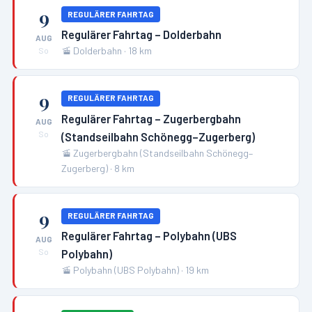
9
REGULÄRER FAHRTAG
Regulärer Fahrtag – Dolderbahn
AUG
🚡
Dolderbahn
·
18
km
So
9
REGULÄRER FAHRTAG
Regulärer Fahrtag – Zugerbergbahn
AUG
(Standseilbahn Schönegg–Zugerberg)
So
🚡
Zugerbergbahn (Standseilbahn Schönegg–
Zugerberg)
·
8
km
9
REGULÄRER FAHRTAG
Regulärer Fahrtag – Polybahn (UBS
AUG
Polybahn)
So
🚡
Polybahn (UBS Polybahn)
·
19
km