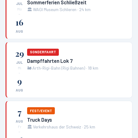
Sommerferien Schließzeit
JUL
🏛️
WAGI Museum Schlieren
·
24
km
Mo
–
16
AUG
29
SONDERFAHRT
Dampffahrten Lok 7
JUL
🚂
Arth-Rigi-Bahn (Rigi Bahnen)
·
18
km
Mi
–
9
AUG
7
FEST/EVENT
Truck Days
AUG
🏛️
Verkehrshaus der Schweiz
·
25
km
Fr
–