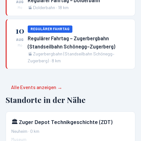
AUG
🚡
Dolderbahn
·
18
km
Mo
10
REGULÄRER FAHRTAG
Regulärer Fahrtag – Zugerbergbahn
AUG
(Standseilbahn Schönegg–Zugerberg)
Mo
🚡
Zugerbergbahn (Standseilbahn Schönegg–
Zugerberg)
·
8
km
Alle Events anzeigen →
Standorte in der Nähe
🏛️
Zuger Depot Technikgeschichte (ZDT)
Neuheim
·
0
km
Museum