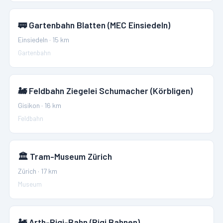
🚃
Gartenbahn Blatten (MEC Einsiedeln)
Einsiedeln
·
15
km
Gartenbahn
🚂
Feldbahn Ziegelei Schumacher (Körbligen)
Gisikon
·
16
km
Feldbahn
🏛️
Tram-Museum Zürich
Zürich
·
17
km
Museum
🚂
Arth-Rigi-Bahn (Rigi Bahnen)