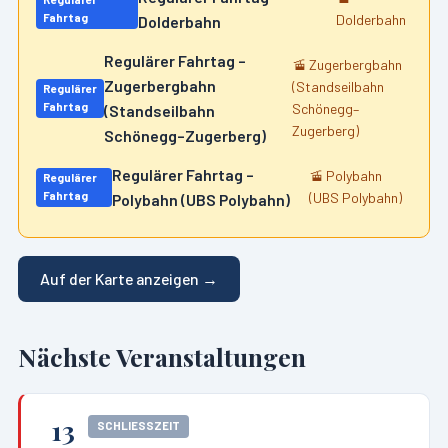
Fahrtag
Dolderbahn
Dolderbahn
Regulärer Fahrtag –
🚡
Zugerbergbahn
Zugerbergbahn
(Standseilbahn
Regulärer
Fahrtag
Schönegg–
(Standseilbahn
Zugerberg)
Schönegg–Zugerberg)
Regulärer Fahrtag –
🚡
Polybahn
Regulärer
Fahrtag
(UBS Polybahn)
Polybahn (UBS Polybahn)
Auf der Karte anzeigen →
Nächste Veranstaltungen
13
SCHLIESSZEIT