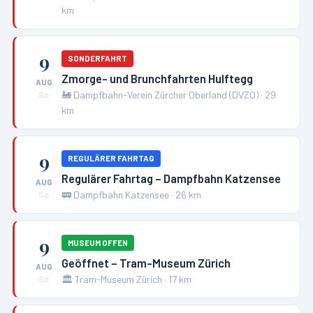
km
9
SONDERFAHRT
Zmorge- und Brunchfahrten Hulftegg
AUG
🚂
Dampfbahn-Verein Zürcher Oberland (DVZO)
·
29
So
km
9
REGULÄRER FAHRTAG
Regulärer Fahrtag – Dampfbahn Katzensee
AUG
🚃
Dampfbahn Katzensee
·
26
km
So
9
MUSEUM OFFEN
Geöffnet – Tram-Museum Zürich
AUG
🏛️
Tram-Museum Zürich
·
17
km
So