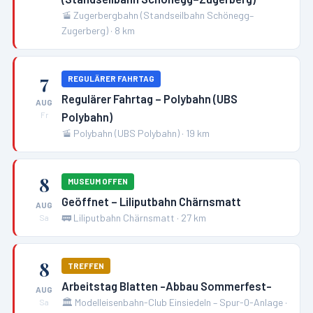
🚡
Zugerbergbahn (Standseilbahn Schönegg–
Zugerberg)
·
8
km
7
REGULÄRER FAHRTAG
Regulärer Fahrtag – Polybahn (UBS
AUG
Polybahn)
Fr
🚡
Polybahn (UBS Polybahn)
·
19
km
8
MUSEUM OFFEN
Geöffnet – Liliputbahn Chärnsmatt
AUG
🚃
Liliputbahn Chärnsmatt
·
27
km
Sa
8
TREFFEN
Arbeitstag Blatten -Abbau Sommerfest-
AUG
🏛️
Modelleisenbahn-Club Einsiedeln – Spur-0-Anlage
·
Sa