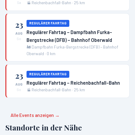
🚡
Reichenbachfall-Bahn
·
25
km
Sa
23
REGULÄRER FAHRTAG
Regulärer Fahrtag – Dampfbahn Furka-
AUG
Bergstrecke (DFB) – Bahnhof Oberwald
So
🚂
Dampfbahn Furka-Bergstrecke (DFB) – Bahnhof
Oberwald
·
0
km
23
REGULÄRER FAHRTAG
Regulärer Fahrtag – Reichenbachfall-Bahn
AUG
🚡
Reichenbachfall-Bahn
·
25
km
So
Alle Events anzeigen →
Standorte in der Nähe