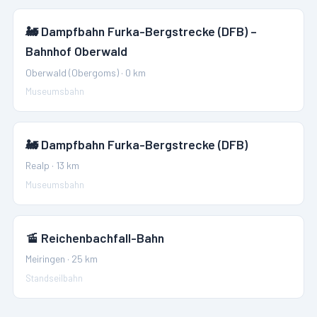
🚂
Dampfbahn Furka-Bergstrecke (DFB) –
Bahnhof Oberwald
Oberwald (Obergoms)
·
0
km
Museumsbahn
🚂
Dampfbahn Furka-Bergstrecke (DFB)
Realp
·
13
km
Museumsbahn
🚡
Reichenbachfall-Bahn
Meiringen
·
25
km
Standseilbahn