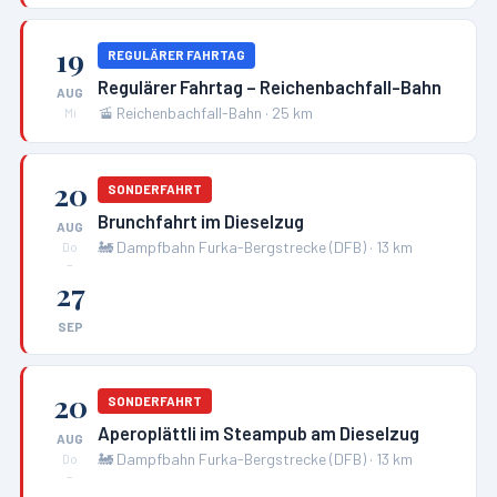
19
REGULÄRER FAHRTAG
Regulärer Fahrtag – Reichenbachfall-Bahn
AUG
🚡
Reichenbachfall-Bahn
·
25
km
Mi
20
SONDERFAHRT
Brunchfahrt im Dieselzug
AUG
🚂
Dampfbahn Furka-Bergstrecke (DFB)
·
13
km
Do
–
27
SEP
20
SONDERFAHRT
Aperoplättli im Steampub am Dieselzug
AUG
🚂
Dampfbahn Furka-Bergstrecke (DFB)
·
13
km
Do
–