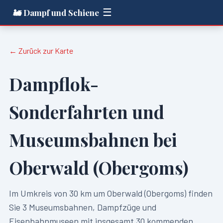
☰
🚂 Dampf und Schiene
← Zurück zur Karte
Dampflok-
Sonderfahrten und
Museumsbahnen bei
Oberwald (Obergoms)
Im Umkreis von
30
km um
Oberwald (Obergoms)
finden
Sie
3
Museumsbahnen, Dampfzüge und
Eisenbahnmuseen mit insgesamt
30
kommenden