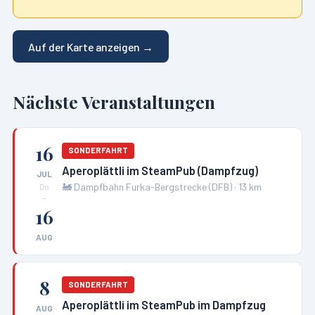
Auf der Karte anzeigen →
Nächste Veranstaltungen
16
SONDERFAHRT
Aperoplättli im SteamPub (Dampfzug)
JUL
🚂
Dampfbahn Furka-Bergstrecke (DFB)
·
13
km
Do
–
16
AUG
8
SONDERFAHRT
Aperoplättli im SteamPub im Dampfzug
AUG