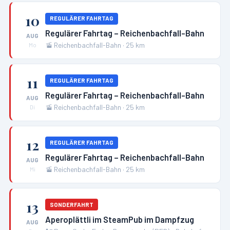
10
REGULÄRER FAHRTAG
Regulärer Fahrtag – Reichenbachfall-Bahn
AUG
🚡
Reichenbachfall-Bahn
·
25
km
Mo
11
REGULÄRER FAHRTAG
Regulärer Fahrtag – Reichenbachfall-Bahn
AUG
🚡
Reichenbachfall-Bahn
·
25
km
Di
12
REGULÄRER FAHRTAG
Regulärer Fahrtag – Reichenbachfall-Bahn
AUG
🚡
Reichenbachfall-Bahn
·
25
km
Mi
13
SONDERFAHRT
Aperoplättli im SteamPub im Dampfzug
AUG