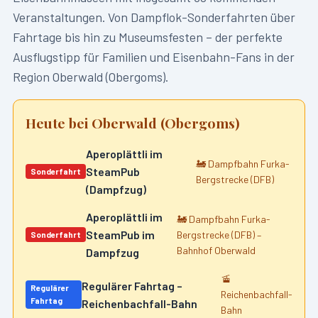
Veranstaltungen. Von Dampflok-Sonderfahrten über
Fahrtage bis hin zu Museumsfesten – der perfekte
Ausflugstipp für Familien und Eisenbahn-Fans in der
Region
Oberwald (Obergoms)
.
Heute bei
Oberwald (Obergoms)
Aperoplättli im
🚂
Dampfbahn Furka-
SteamPub
Sonderfahrt
Bergstrecke (DFB)
(Dampfzug)
Aperoplättli im
🚂
Dampfbahn Furka-
SteamPub im
Bergstrecke (DFB) –
Sonderfahrt
Bahnhof Oberwald
Dampfzug
🚡
Regulärer Fahrtag –
Regulärer
Reichenbachfall-
Fahrtag
Reichenbachfall-Bahn
Bahn