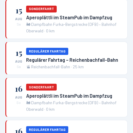
15
SONDERFAHRT
Aperoplättli im SteamPub im Dampfzug
AUG
🚂
Dampfbahn Furka-Bergstrecke (DFB) – Bahnhof
Sa
Oberwald
·
0
km
15
REGULÄRER FAHRTAG
Regulärer Fahrtag – Reichenbachfall-Bahn
AUG
🚡
Reichenbachfall-Bahn
·
25
km
Sa
16
SONDERFAHRT
Aperoplättli im SteamPub im Dampfzug
AUG
🚂
Dampfbahn Furka-Bergstrecke (DFB) – Bahnhof
So
Oberwald
·
0
km
16
REGULÄRER FAHRTAG