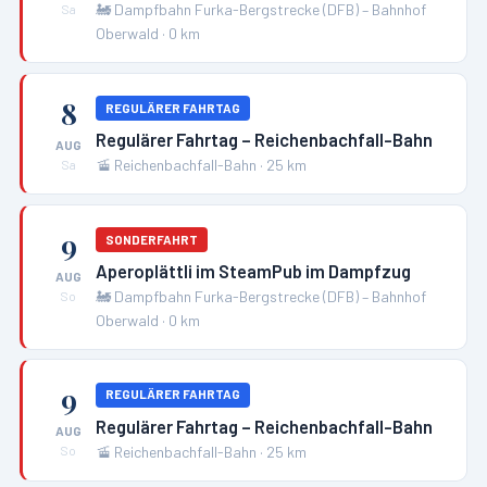
🚂
Dampfbahn Furka-Bergstrecke (DFB) – Bahnhof
Sa
Oberwald
·
0
km
8
REGULÄRER FAHRTAG
Regulärer Fahrtag – Reichenbachfall-Bahn
AUG
🚡
Reichenbachfall-Bahn
·
25
km
Sa
9
SONDERFAHRT
Aperoplättli im SteamPub im Dampfzug
AUG
🚂
Dampfbahn Furka-Bergstrecke (DFB) – Bahnhof
So
Oberwald
·
0
km
9
REGULÄRER FAHRTAG
Regulärer Fahrtag – Reichenbachfall-Bahn
AUG
🚡
Reichenbachfall-Bahn
·
25
km
So