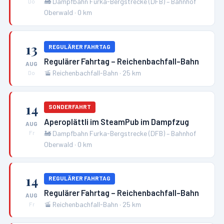
🚂
Dampfbahn Furka-Bergstrecke (DFB) – Bahnhof
Do
Oberwald
·
0
km
13
REGULÄRER FAHRTAG
Regulärer Fahrtag – Reichenbachfall-Bahn
AUG
🚡
Reichenbachfall-Bahn
·
25
km
Do
14
SONDERFAHRT
Aperoplättli im SteamPub im Dampfzug
AUG
🚂
Dampfbahn Furka-Bergstrecke (DFB) – Bahnhof
Fr
Oberwald
·
0
km
14
REGULÄRER FAHRTAG
Regulärer Fahrtag – Reichenbachfall-Bahn
AUG
🚡
Reichenbachfall-Bahn
·
25
km
Fr