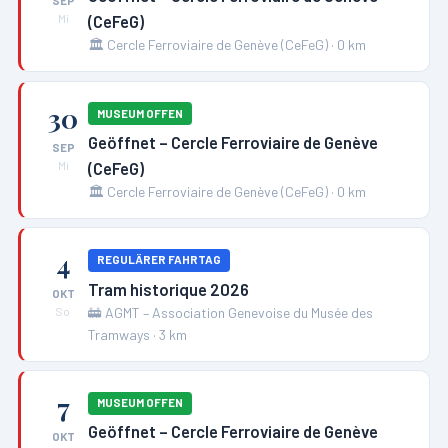
SEP
(CeFeG)
Mi
🏛️
Cercle Ferroviaire de Genève (CeFeG)
·
0
km
30
MUSEUM OFFEN
Geöffnet – Cercle Ferroviaire de Genève
SEP
(CeFeG)
Mi
🏛️
Cercle Ferroviaire de Genève (CeFeG)
·
0
km
4
REGULÄRER FAHRTAG
Tram historique 2026
OKT
🚋
AGMT – Association Genevoise du Musée des
So
Tramways
·
3
km
7
MUSEUM OFFEN
Geöffnet – Cercle Ferroviaire de Genève
OKT