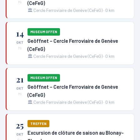
(CeFeG)
Mi
🏛️
Cercle Ferroviaire de Genève (CeFeG)
·
0
km
14
MUSEUM OFFEN
Geöffnet – Cercle Ferroviaire de Genève
OKT
(CeFeG)
Mi
🏛️
Cercle Ferroviaire de Genève (CeFeG)
·
0
km
21
MUSEUM OFFEN
Geöffnet – Cercle Ferroviaire de Genève
OKT
(CeFeG)
Mi
🏛️
Cercle Ferroviaire de Genève (CeFeG)
·
0
km
25
TREFFEN
Excursion de clôture de saison au Blonay-
OKT
So