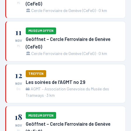
(CeFeG)
Mi
🏛️
Cercle Ferroviaire de Genève (CeFeG)
·
0
km
11
MUSEUM OFFEN
Geöffnet – Cercle Ferroviaire de Genève
NOV
(CeFeG)
Mi
🏛️
Cercle Ferroviaire de Genève (CeFeG)
·
0
km
12
TREFFEN
Les soirées de l'AGMT no 29
NOV
🚋
AGMT – Association Genevoise du Musée des
Do
Tramways
·
3
km
18
MUSEUM OFFEN
Geöffnet – Cercle Ferroviaire de Genève
NOV
Mi