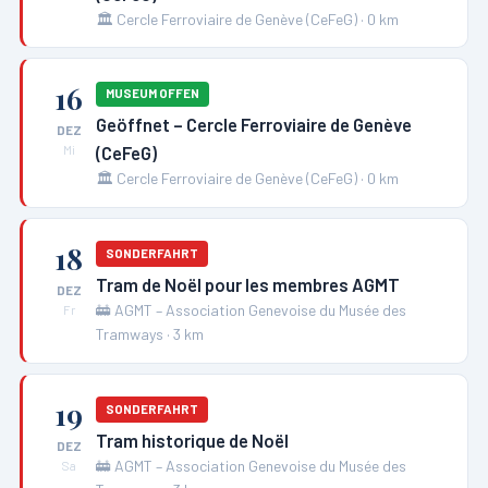
🏛️
Cercle Ferroviaire de Genève (CeFeG)
·
0
km
16
MUSEUM OFFEN
Geöffnet – Cercle Ferroviaire de Genève
DEZ
(CeFeG)
Mi
🏛️
Cercle Ferroviaire de Genève (CeFeG)
·
0
km
18
SONDERFAHRT
Tram de Noël pour les membres AGMT
DEZ
🚋
AGMT – Association Genevoise du Musée des
Fr
Tramways
·
3
km
19
SONDERFAHRT
Tram historique de Noël
DEZ
🚋
AGMT – Association Genevoise du Musée des
Sa