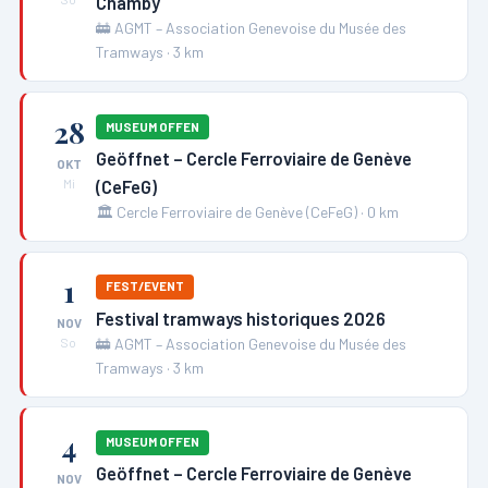
Chamby
🚋
AGMT – Association Genevoise du Musée des
Tramways
·
3
km
28
MUSEUM OFFEN
Geöffnet – Cercle Ferroviaire de Genève
OKT
(CeFeG)
Mi
🏛️
Cercle Ferroviaire de Genève (CeFeG)
·
0
km
1
FEST/EVENT
Festival tramways historiques 2026
NOV
🚋
AGMT – Association Genevoise du Musée des
So
Tramways
·
3
km
4
MUSEUM OFFEN
Geöffnet – Cercle Ferroviaire de Genève
NOV