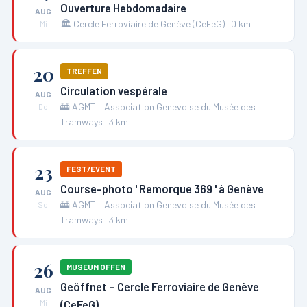
Ouverture Hebdomadaire
AUG
🏛️
Cercle Ferroviaire de Genève (CeFeG)
·
0
km
Mi
20
TREFFEN
Circulation vespérale
AUG
🚋
AGMT – Association Genevoise du Musée des
Do
Tramways
·
3
km
23
FEST/EVENT
Course-photo ' Remorque 369 ' à Genève
AUG
🚋
AGMT – Association Genevoise du Musée des
So
Tramways
·
3
km
26
MUSEUM OFFEN
Geöffnet – Cercle Ferroviaire de Genève
AUG
(CeFeG)
Mi