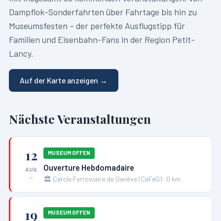
Dampflok-Sonderfahrten über Fahrtage bis hin zu
Museumsfesten – der perfekte Ausflugstipp für
Familien und Eisenbahn-Fans in der Region
Petit-
Lancy
.
Auf der Karte anzeigen →
Nächste Veranstaltungen
12
MUSEUM OFFEN
Ouverture Hebdomadaire
AUG
🏛️
Cercle Ferroviaire de Genève (CeFeG)
·
0
km
Mi
19
MUSEUM OFFEN