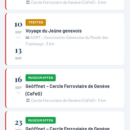
🏛️
Cercle Ferroviaire de Genève (CeFeG)
·
0
km
10
TREFFEN
Voyage du Jeûne genevois
SEP
🚋
AGMT – Association Genevoise du Musée des
Do
–
Tramways
·
3
km
13
SEP
16
MUSEUM OFFEN
Geöffnet – Cercle Ferroviaire de Genève
SEP
(CeFeG)
Mi
🏛️
Cercle Ferroviaire de Genève (CeFeG)
·
0
km
23
MUSEUM OFFEN
Geöffnet – Cercle Ferroviaire de Genève