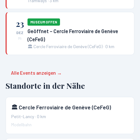
Tramways
·
3
km
23
MUSEUM OFFEN
Geöffnet – Cercle Ferroviaire de Genève
DEZ
(CeFeG)
Mi
🏛️
Cercle Ferroviaire de Genève (CeFeG)
·
0
km
Alle Events anzeigen →
Standorte in der Nähe
🏛️
Cercle Ferroviaire de Genève (CeFeG)
Petit-Lancy
·
0
km
Modellbahn