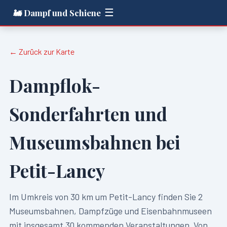
☰
🚂 Dampf und Schiene
← Zurück zur Karte
Dampflok-
Sonderfahrten und
Museumsbahnen bei
Petit-Lancy
Im Umkreis von
30
km um
Petit-Lancy
finden Sie
2
Museumsbahnen, Dampfzüge und Eisenbahnmuseen
mit insgesamt
30
kommenden Veranstaltungen. Von