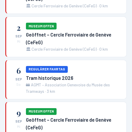
🏛️
Cercle Ferroviaire de Genève (CeFeG)
·
0
km
2
MUSEUM OFFEN
Geöffnet – Cercle Ferroviaire de Genève
SEP
(CeFeG)
Mi
🏛️
Cercle Ferroviaire de Genève (CeFeG)
·
0
km
6
REGULÄRER FAHRTAG
Tram historique 2026
SEP
🚋
AGMT – Association Genevoise du Musée des
So
Tramways
·
3
km
9
MUSEUM OFFEN
Geöffnet – Cercle Ferroviaire de Genève
SEP
(CeFeG)
Mi