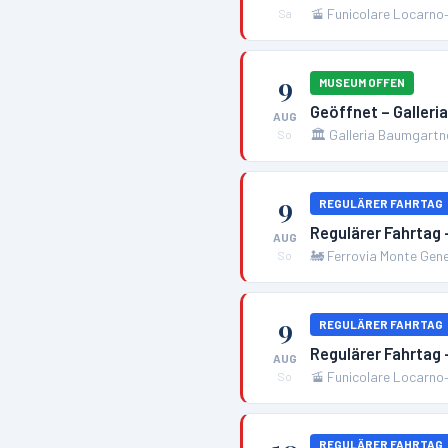
🚡
Funicolare Locarno
Sa
9
MUSEUM OFFEN
Geöffnet – Galler
AUG
🏛️
Galleria Baumgartn
So
9
REGULÄRER FAHRTAG
Regulärer Fahrtag
AUG
🚂
Ferrovia Monte Gen
So
9
REGULÄRER FAHRTAG
Regulärer Fahrtag
AUG
🚡
Funicolare Locarno
So
REGULÄRER FAHRTAG