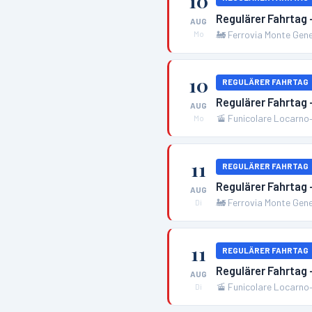
10
Regulärer Fahrtag
AUG
🚂
Ferrovia Monte Gen
Mo
10
REGULÄRER FAHRTAG
Regulärer Fahrtag
AUG
🚡
Funicolare Locarno
Mo
11
REGULÄRER FAHRTAG
Regulärer Fahrtag
AUG
🚂
Ferrovia Monte Gen
Di
11
REGULÄRER FAHRTAG
Regulärer Fahrtag
AUG
🚡
Funicolare Locarno
Di