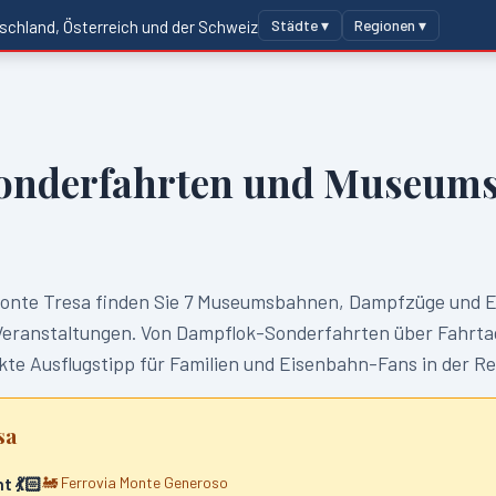
Städte ▾
Regionen ▾
schland, Österreich und der Schweiz
onderfahrten und Museums
onte Tresa
finden Sie
7
Museumsbahnen, Dampfzüge und E
anstaltungen. Von Dampflok-Sonderfahrten über Fahrtag
te Ausflugstipp für Familien und Eisenbahn-Fans in der R
sa
t 💃🏻
🚂
Ferrovia Monte Generoso