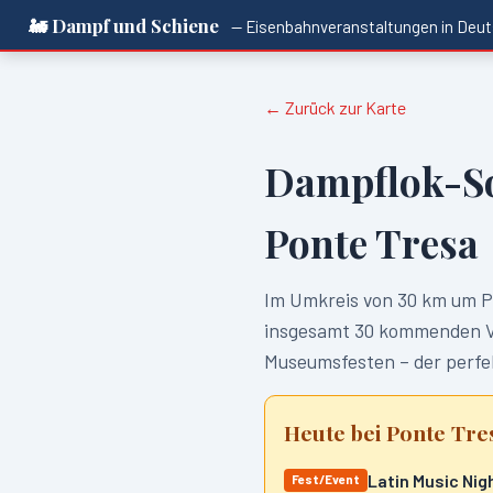
🚂 Dampf und Schiene
— Eisenbahnveranstaltungen in
Deut
← Zurück zur Karte
Dampflok-S
Ponte Tresa
Im Umkreis von
30
km um
P
insgesamt
30
kommenden Ver
Museumsfesten – der perfek
Heute bei
Ponte Tre
Latin Music Nigh
Fest/Event