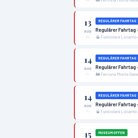
13
REGULÄRER FAHRTAG
Regulärer Fahrtag
AUG
🚡
Funicolare Locarno
Do
14
REGULÄRER FAHRTAG
Regulärer Fahrtag
AUG
🚂
Ferrovia Monte Gen
Fr
14
REGULÄRER FAHRTAG
Regulärer Fahrtag
AUG
🚡
Funicolare Locarno
Fr
15
MUSEUM OFFEN