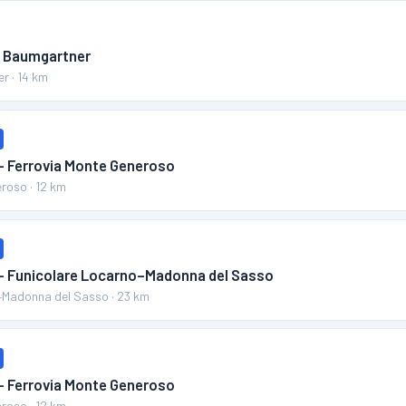
ia Baumgartner
er
·
14
km
 – Ferrovia Monte Generoso
eroso
·
12
km
 – Funicolare Locarno–Madonna del Sasso
–Madonna del Sasso
·
23
km
 – Ferrovia Monte Generoso
eroso
·
12
km