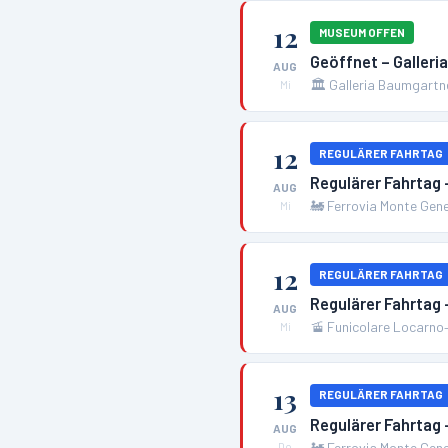
12
MUSEUM OFFEN
Geöffnet – Galler
AUG
🏛️
Galleria Baumgartn
Mi
12
REGULÄRER FAHRTAG
Regulärer Fahrtag
AUG
🚂
Ferrovia Monte Gen
Mi
12
REGULÄRER FAHRTAG
Regulärer Fahrtag
AUG
🚡
Funicolare Locarno
Mi
13
REGULÄRER FAHRTAG
Regulärer Fahrtag
AUG
🚂
Ferrovia Monte Gen
Do