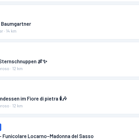
ia Baumgartner
er
·
14
km
& Sternschnuppen 🍖✨
eroso
·
12
km
essen im Fiore di pietra 🕯️🎶
eroso
·
12
km
 – Funicolare Locarno–Madonna del Sasso