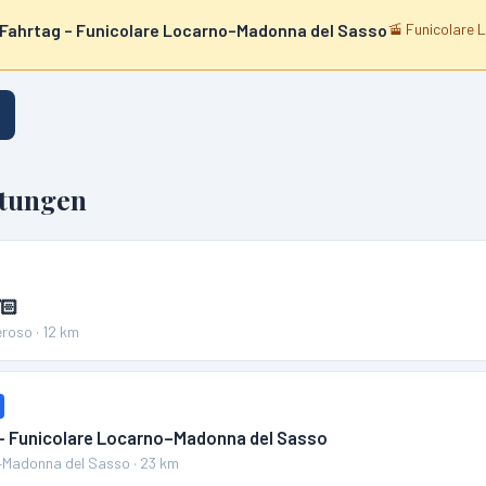
 Fahrtag – Funicolare Locarno–Madonna del Sasso
🚡
Funicolare 
ltungen
🏻
eroso
·
12
km
 – Funicolare Locarno–Madonna del Sasso
–Madonna del Sasso
·
23
km