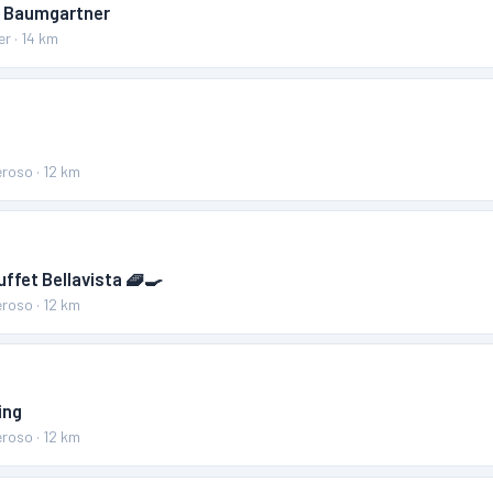
ia Baumgartner
er
·
14
km
eroso
·
12
km
ffet Bellavista 🧇🍳
eroso
·
12
km
ing
eroso
·
12
km