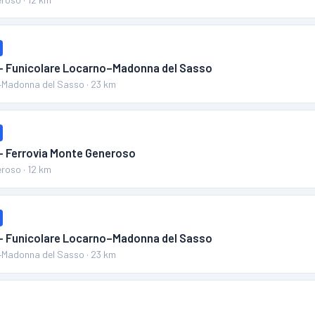
 – Funicolare Locarno–Madonna del Sasso
–Madonna del Sasso
·
23
km
 – Ferrovia Monte Generoso
eroso
·
12
km
 – Funicolare Locarno–Madonna del Sasso
–Madonna del Sasso
·
23
km