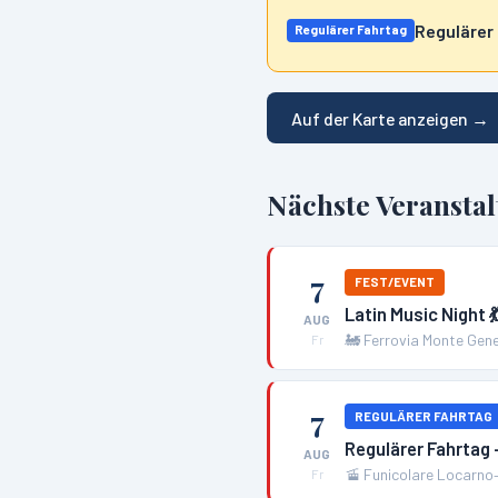
Regulärer
Regulärer Fahrtag
Auf der Karte anzeigen →
Nächste Veransta
7
FEST/EVENT
Latin Music Night 
AUG
🚂
Ferrovia Monte Gen
Fr
7
REGULÄRER FAHRTAG
Regulärer Fahrtag
AUG
🚡
Funicolare Locarno
Fr