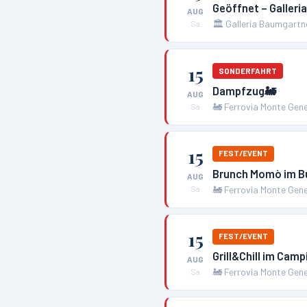
Geöffnet – Galler
AUG
🏛️
Galleria Baumgartn
Sa
15
SONDERFAHRT
Dampfzug🚂
AUG
🚂
Ferrovia Monte Gen
Sa
15
FEST/EVENT
Brunch Momò im Bu
AUG
🚂
Ferrovia Monte Gen
Sa
15
FEST/EVENT
Grill&Chill im Camp
AUG
🚂
Ferrovia Monte Gen
Sa