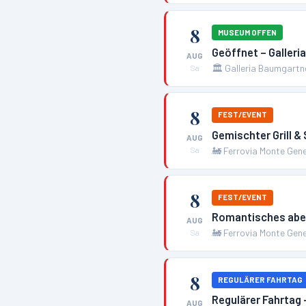
8
MUSEUM OFFEN
Geöffnet – Galler
AUG
🏛️
Galleria Baumgartn
Sa
8
FEST/EVENT
Gemischter Grill 
AUG
🚂
Ferrovia Monte Gen
Sa
8
FEST/EVENT
Romantisches abend
AUG
🚂
Ferrovia Monte Gen
Sa
8
REGULÄRER FAHRTAG
Regulärer Fahrtag
AUG