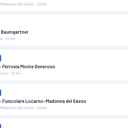
–Madonna del Sasso
·
23
km
ia Baumgartner
er
·
14
km
 – Ferrovia Monte Generoso
eroso
·
12
km
 – Funicolare Locarno–Madonna del Sasso
–Madonna del Sasso
·
23
km