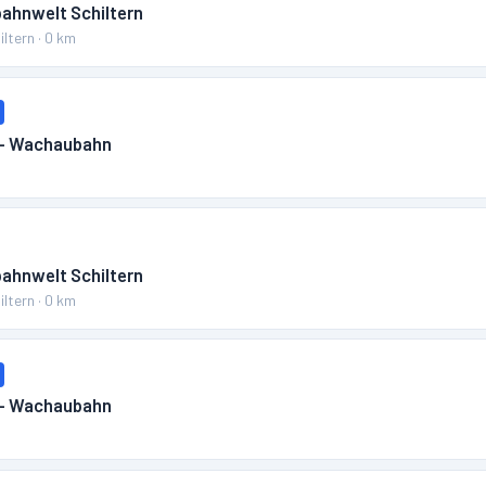
bahnwelt Schiltern
iltern
·
0
km
 – Wachaubahn
m
bahnwelt Schiltern
iltern
·
0
km
 – Wachaubahn
m