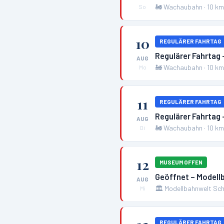
🚂
Wachaubahn
·
10
k
So
10
REGULÄRER FAHRTAG
Regulärer Fahrtag
AUG
🚂
Wachaubahn
·
10
k
Mo
11
REGULÄRER FAHRTAG
Regulärer Fahrtag
AUG
🚂
Wachaubahn
·
10
k
Di
12
MUSEUM OFFEN
Geöffnet – Modell
AUG
🏛️
Modellbahnwelt Sch
Mi
REGULÄRER FAHRTAG