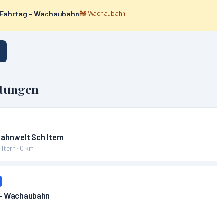
 Fahrtag – Wachaubahn
🚂
Wachaubahn
ltungen
bahnwelt Schiltern
iltern
·
0
km
 – Wachaubahn
m