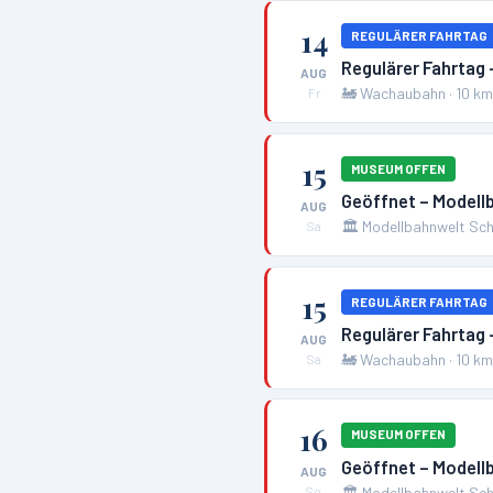
14
REGULÄRER FAHRTAG
Regulärer Fahrtag
AUG
🚂
Wachaubahn
·
10
k
Fr
15
MUSEUM OFFEN
Geöffnet – Modell
AUG
🏛️
Modellbahnwelt Sch
Sa
15
REGULÄRER FAHRTAG
Regulärer Fahrtag
AUG
🚂
Wachaubahn
·
10
k
Sa
16
MUSEUM OFFEN
Geöffnet – Modell
AUG
🏛️
Modellbahnwelt Sch
So