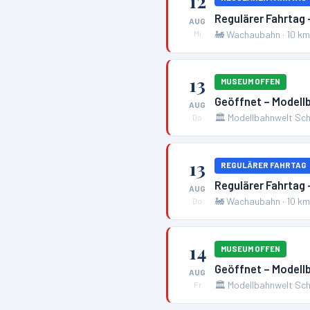
12
Regulärer Fahrtag
AUG
🚂
Wachaubahn
·
10
k
Mi
13
MUSEUM OFFEN
Geöffnet – Modell
AUG
🏛️
Modellbahnwelt Sch
Do
13
REGULÄRER FAHRTAG
Regulärer Fahrtag
AUG
🚂
Wachaubahn
·
10
k
Do
14
MUSEUM OFFEN
Geöffnet – Modell
AUG
🏛️
Modellbahnwelt Sch
Fr