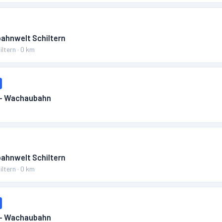
bahnwelt Schiltern
iltern
·
0
km
 – Wachaubahn
m
bahnwelt Schiltern
iltern
·
0
km
 – Wachaubahn