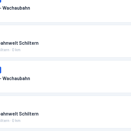
 – Wachaubahn
m
bahnwelt Schiltern
iltern
·
0
km
 – Wachaubahn
m
bahnwelt Schiltern
iltern
·
0
km