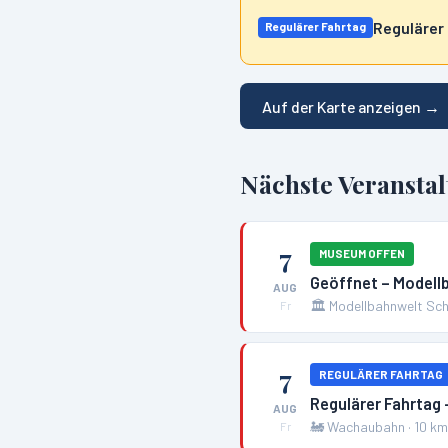
Regulärer
Regulärer Fahrtag
Auf der Karte anzeigen →
Nächste Veransta
7
MUSEUM OFFEN
Geöffnet – Modell
AUG
🏛️
Modellbahnwelt Sch
Fr
7
REGULÄRER FAHRTAG
Regulärer Fahrtag
AUG
🚂
Wachaubahn
·
10
k
Fr