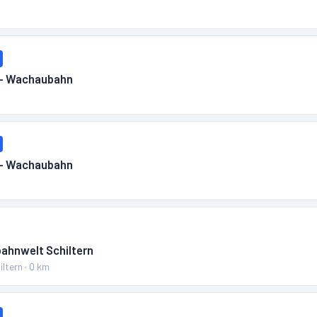
m
 – Wachaubahn
m
 – Wachaubahn
m
bahnwelt Schiltern
iltern
·
0
km