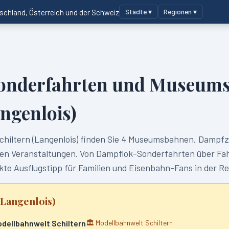
Städte ▾
Regionen ▾
schland, Österreich und der Schweiz
onderfahrten und Museums
angenlois)
chiltern (Langenlois)
finden Sie
4
Museumsbahnen, Dampfz
 Veranstaltungen. Von Dampflok-Sonderfahrten über Fahr
te Ausflugstipp für Familien und Eisenbahn-Fans in der R
(Langenlois)
odellbahnwelt Schiltern
🏛️
Modellbahnwelt Schiltern