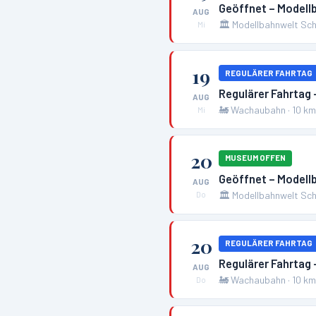
Geöffnet – Modell
AUG
🏛️
Modellbahnwelt Sch
Mi
19
REGULÄRER FAHRTAG
Regulärer Fahrtag
AUG
🚂
Wachaubahn
·
10
k
Mi
20
MUSEUM OFFEN
Geöffnet – Modell
AUG
🏛️
Modellbahnwelt Sch
Do
20
REGULÄRER FAHRTAG
Regulärer Fahrtag
AUG
🚂
Wachaubahn
·
10
k
Do