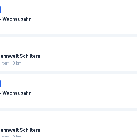
 – Wachaubahn
m
bahnwelt Schiltern
iltern
·
0
km
 – Wachaubahn
m
bahnwelt Schiltern
iltern
·
0
km