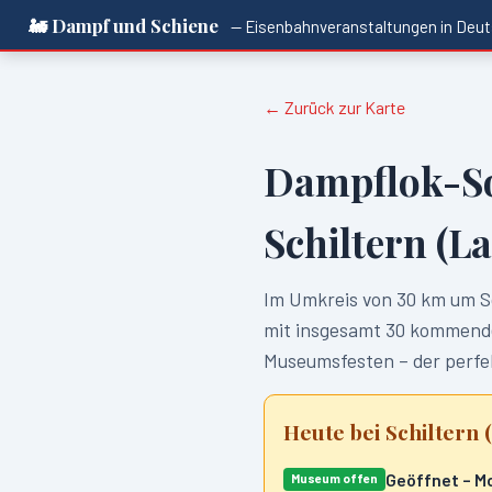
🚂 Dampf und Schiene
— Eisenbahnveranstaltungen in
Deut
← Zurück zur Karte
Dampflok-S
Schiltern (L
Im Umkreis von
30
km um
S
mit insgesamt
30
kommenden
Museumsfesten – der perfek
Heute bei
Schiltern 
Geöffnet – M
Museum offen