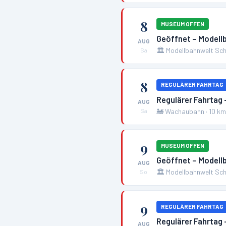
8
MUSEUM OFFEN
Geöffnet – Modell
AUG
🏛️
Modellbahnwelt Sch
Sa
8
REGULÄRER FAHRTAG
Regulärer Fahrtag
AUG
🚂
Wachaubahn
·
10
k
Sa
9
MUSEUM OFFEN
Geöffnet – Modell
AUG
🏛️
Modellbahnwelt Sch
So
9
REGULÄRER FAHRTAG
Regulärer Fahrtag
AUG