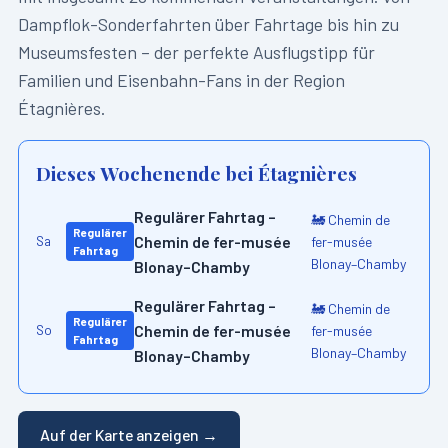
Dampflok-Sonderfahrten über Fahrtage bis hin zu
Museumsfesten – der perfekte Ausflugstipp für
Familien und Eisenbahn-Fans in der Region
Étagnières
.
Dieses Wochenende bei
Étagnières
Regulärer Fahrtag –
🚂
Chemin de
Regulärer
Chemin de fer-musée
fer-musée
Sa
Fahrtag
Blonay–Chamby
Blonay–Chamby
Regulärer Fahrtag –
🚂
Chemin de
Regulärer
Chemin de fer-musée
fer-musée
So
Fahrtag
Blonay–Chamby
Blonay–Chamby
Auf der Karte anzeigen →