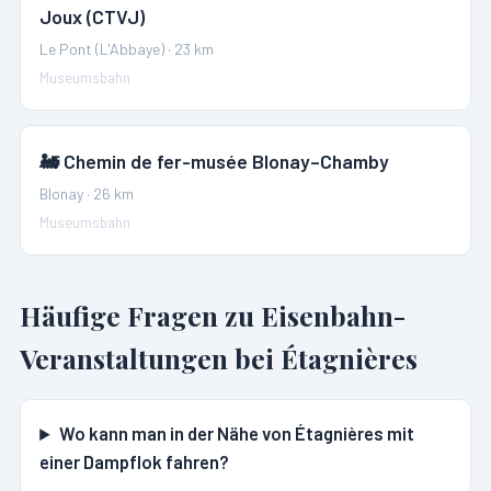
Joux (CTVJ)
Le Pont (L'Abbaye)
·
23
km
Museumsbahn
🚂
Chemin de fer-musée Blonay–Chamby
Blonay
·
26
km
Museumsbahn
Häufige Fragen zu Eisenbahn-
Veranstaltungen bei
Étagnières
Wo kann man in der Nähe von Étagnières mit
einer Dampflok fahren?