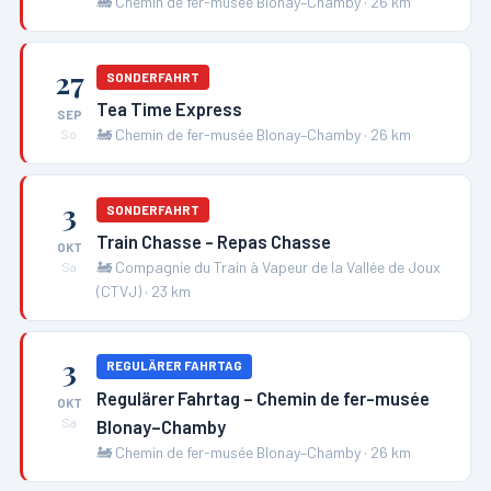
🚂
Chemin de fer-musée Blonay–Chamby
·
26
km
27
SONDERFAHRT
Tea Time Express
SEP
🚂
Chemin de fer-musée Blonay–Chamby
·
26
km
So
3
SONDERFAHRT
Train Chasse - Repas Chasse
OKT
🚂
Compagnie du Train à Vapeur de la Vallée de Joux
Sa
(CTVJ)
·
23
km
3
REGULÄRER FAHRTAG
Regulärer Fahrtag – Chemin de fer-musée
OKT
Blonay–Chamby
Sa
🚂
Chemin de fer-musée Blonay–Chamby
·
26
km