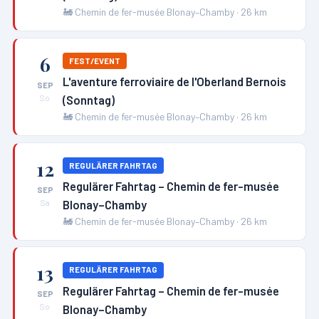
🚂
Chemin de fer-musée Blonay–Chamby
·
26
km
6
FEST/EVENT
L'aventure ferroviaire de l'Oberland Bernois
SEP
(Sonntag)
So
🚂
Chemin de fer-musée Blonay–Chamby
·
26
km
12
REGULÄRER FAHRTAG
Regulärer Fahrtag – Chemin de fer-musée
SEP
Blonay–Chamby
Sa
🚂
Chemin de fer-musée Blonay–Chamby
·
26
km
13
REGULÄRER FAHRTAG
Regulärer Fahrtag – Chemin de fer-musée
SEP
Blonay–Chamby
So