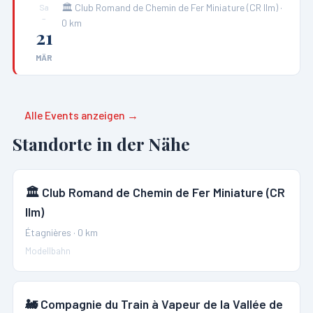
🏛️
Club Romand de Chemin de Fer Miniature (CR IIm)
·
Sa
–
0
km
21
MÄR
Alle Events anzeigen →
Standorte in der Nähe
🏛️
Club Romand de Chemin de Fer Miniature (CR
IIm)
Étagnières
·
0
km
Modellbahn
🚂
Compagnie du Train à Vapeur de la Vallée de