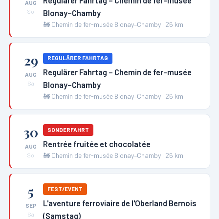
Regulärer Fahrtag – Chemin de fer-musée
AUG
Blonay–Chamby
So
🚂
Chemin de fer-musée Blonay–Chamby
·
26
km
29
REGULÄRER FAHRTAG
Regulärer Fahrtag – Chemin de fer-musée
AUG
Blonay–Chamby
Sa
🚂
Chemin de fer-musée Blonay–Chamby
·
26
km
30
SONDERFAHRT
Rentrée fruitée et chocolatée
AUG
🚂
Chemin de fer-musée Blonay–Chamby
·
26
km
So
5
FEST/EVENT
L'aventure ferroviaire de l'Oberland Bernois
SEP
(Samstag)
Sa