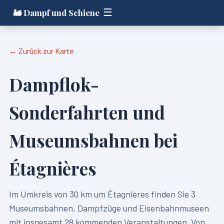
☰
🚂 Dampf und Schiene
← Zurück zur Karte
Dampflok-
Sonderfahrten und
Museumsbahnen bei
Étagnières
Im Umkreis von
30
km um
Étagnières
finden Sie
3
Museumsbahnen, Dampfzüge und Eisenbahnmuseen
mit insgesamt
28
kommenden Veranstaltungen. Von