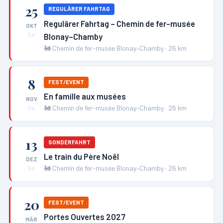
25
REGULÄRER FAHRTAG
Regulärer Fahrtag – Chemin de fer-musée
OKT
Blonay–Chamby
So
🚂
Chemin de fer-musée Blonay–Chamby
·
26
km
8
FEST/EVENT
En famille aux musées
NOV
🚂
Chemin de fer-musée Blonay–Chamby
·
26
km
So
13
SONDERFAHRT
Le train du Père Noël
DEZ
🚂
Chemin de fer-musée Blonay–Chamby
·
26
km
So
20
FEST/EVENT
Portes Ouvertes 2027
MÄR