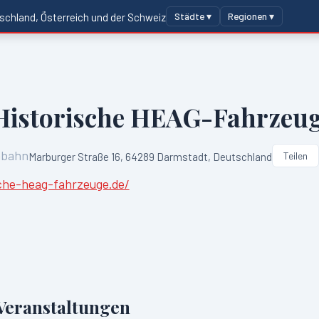
Städte ▾
Regionen ▾
schland, Österreich und der Schweiz
istorische HEAG-Fahrzeu
nbahn
Teilen
Marburger Straße 16, 64289 Darmstadt, Deutschland
che-heag-fahrzeuge.de/
eranstaltungen