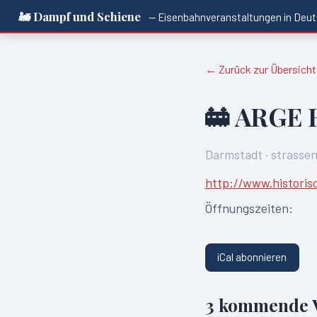
🚂 Dampf und Schiene
— Eisenbahnveranstaltungen in
Deut
← Zurück zur Übersicht
🚋
ARGE H
Darmstadt
·
strasse
http://www.historis
Öffnungszeiten:
iCal abonnieren
3
kommende V