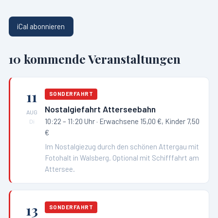
iCal abonnieren
10
kommende Veranstaltungen
11
SONDERFAHRT
Nostalgiefahrt Atterseebahn
AUG
10:22 – 11:20 Uhr
· Erwachsene 15,00 €, Kinder 7,50
Di
€
Im Nostalgiezug durch den schönen Attergau mit
Fotohalt in Walsberg. Optional mit Schifffahrt am
Attersee.
13
SONDERFAHRT