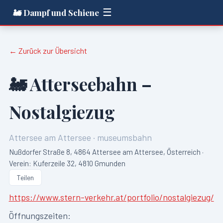
☰
🚂 Dampf und Schiene
← Zurück zur Übersicht
🚂
Atterseebahn –
Nostalgiezug
Attersee am Attersee
·
museumsbahn
Nußdorfer Straße 8, 4864 Attersee am Attersee, Österreich ·
Verein: Kuferzeile 32, 4810 Gmunden
Teilen
https://www.stern-verkehr.at/portfolio/nostalgiezug/
Öffnungszeiten: