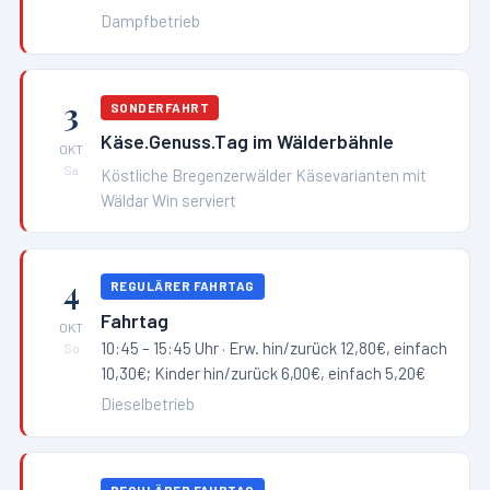
Dampfbetrieb
3
SONDERFAHRT
Käse.Genuss.Tag im Wälderbähnle
OKT
Sa
Köstliche Bregenzerwälder Käsevarianten mit
Wäldar Win serviert
4
REGULÄRER FAHRTAG
Fahrtag
OKT
10:45 – 15:45 Uhr
· Erw. hin/zurück 12,80€, einfach
So
10,30€; Kinder hin/zurück 6,00€, einfach 5,20€
Dieselbetrieb