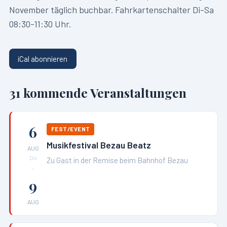
November täglich buchbar. Fahrkartenschalter Di-Sa
08:30-11:30 Uhr.
iCal abonnieren
31
kommende Veranstaltungen
6
FEST/EVENT
Musikfestival Bezau Beatz
AUG
Do
Zu Gast in der Remise beim Bahnhof Bezau
–
9
AUG