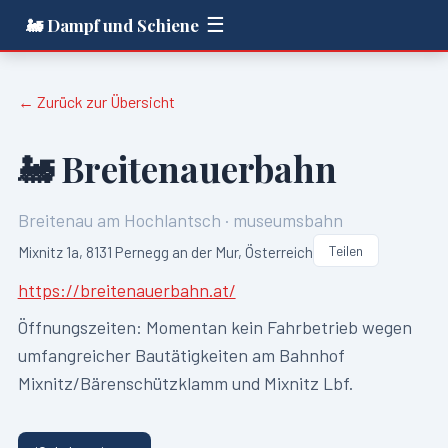
☰
🚂 Dampf und Schiene
← Zurück zur Übersicht
🚂
Breitenauerbahn
Breitenau am Hochlantsch
·
museumsbahn
Teilen
Mixnitz 1a, 8131 Pernegg an der Mur, Österreich
https://breitenauerbahn.at/
Öffnungszeiten:
Momentan kein Fahrbetrieb wegen
umfangreicher Bautätigkeiten am Bahnhof
Mixnitz/Bärenschützklamm und Mixnitz Lbf.