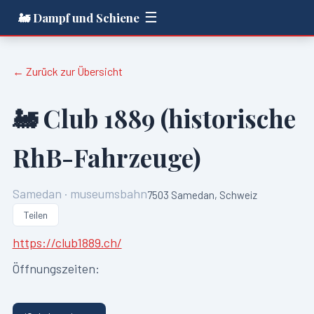
☰
🚂 Dampf und Schiene
← Zurück zur Übersicht
🚂
Club 1889 (historische
RhB-Fahrzeuge)
Samedan
·
museumsbahn
7503 Samedan, Schweiz
Teilen
https://club1889.ch/
Öffnungszeiten: