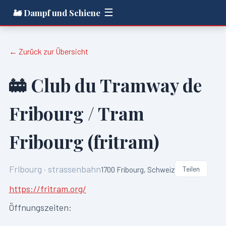
☰
🚂 Dampf und Schiene
← Zurück zur Übersicht
🚋
Club du Tramway de
Fribourg / Tram
Fribourg (fritram)
Fribourg
·
strassenbahn
Teilen
1700 Fribourg, Schweiz
https://fritram.org/
Öffnungszeiten: