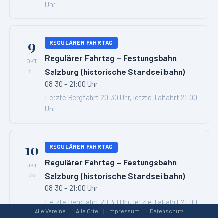
Uhr
9
REGULÄRER FAHRTAG
Regulärer Fahrtag – Festungsbahn
OKT
Salzburg (historische Standseilbahn)
Fr
08:30 – 21:00 Uhr
Letzte Bergfahrt 20:30 Uhr, letzte Talfahrt 21:00
Uhr
10
REGULÄRER FAHRTAG
Regulärer Fahrtag – Festungsbahn
OKT
Salzburg (historische Standseilbahn)
Sa
08:30 – 21:00 Uhr
Letzte Bergfahrt 20:30 Uhr, letzte Talfahrt 21:00
Alle Vereine
|
Alle Orte
|
Impressum
|
Datenschutz
Uhr