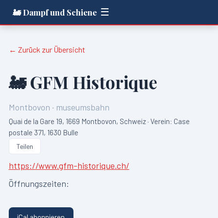
☰
🚂 Dampf und Schiene
← Zurück zur Übersicht
🚂
GFM Historique
Montbovon
·
museumsbahn
Quai de la Gare 19, 1669 Montbovon, Schweiz · Verein: Case
postale 371, 1630 Bulle
Teilen
https://www.gfm-historique.ch/
Öffnungszeiten:
iCal abonnieren