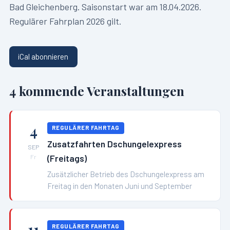
Bad Gleichenberg. Saisonstart war am 18.04.2026.
Regulärer Fahrplan 2026 gilt.
iCal abonnieren
4
kommende Veranstaltungen
4
REGULÄRER FAHRTAG
Zusatzfahrten Dschungelexpress
SEP
(Freitags)
Fr
Zusätzlicher Betrieb des Dschungelexpress am
Freitag in den Monaten Juni und September
11
REGULÄRER FAHRTAG