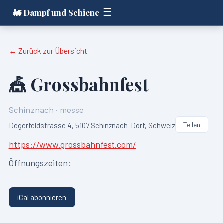
☰
🚂 Dampf und Schiene
← Zurück zur Übersicht
🎪
Grossbahnfest
Schinznach
·
messe
Teilen
Degerfeldstrasse 4, 5107 Schinznach-Dorf, Schweiz
https://www.grossbahnfest.com/
Öffnungszeiten:
iCal abonnieren