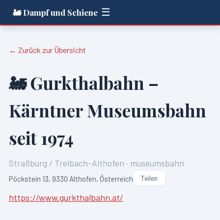
☰
🚂 Dampf und Schiene
← Zurück zur Übersicht
🚂
Gurkthalbahn –
Kärntner Museumsbahn
seit 1974
Straßburg / Treibach-Althofen
·
museumsbahn
Teilen
Pöckstein 13, 9330 Althofen, Österreich
https://www.gurkthalbahn.at/