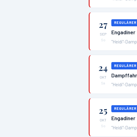
27
REGULÄRER
Engadiner
SEP
So
"Heidi"-Dampf
24
REGULÄRER
Dampffahr
OKT
Sa
"Heidi"-Dampf
25
REGULÄRER
Engadiner
OKT
So
"Heidi"-Dampf