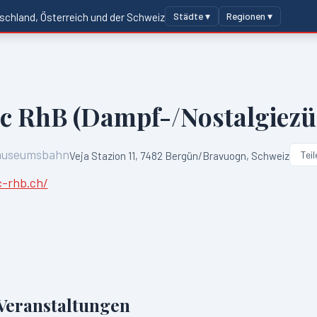
Städte ▾
Regionen ▾
schland, Österreich und der Schweiz
ic RhB (Dampf-/Nostalgiezü
useumsbahn
Teil
Veja Stazion 11, 7482 Bergün/Bravuogn, Schweiz
c-rhb.ch/
eranstaltungen