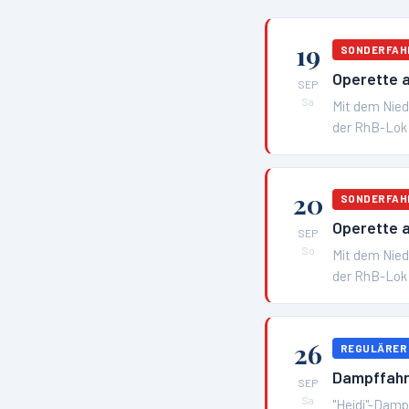
19
SONDERFAH
Operette a
SEP
Sa
Mit dem Nied
der RhB-Lok 
20
SONDERFAH
Operette a
SEP
So
Mit dem Nied
der RhB-Lok 
26
REGULÄRER
Dampffahr
SEP
Sa
"Heidi"-Dampf