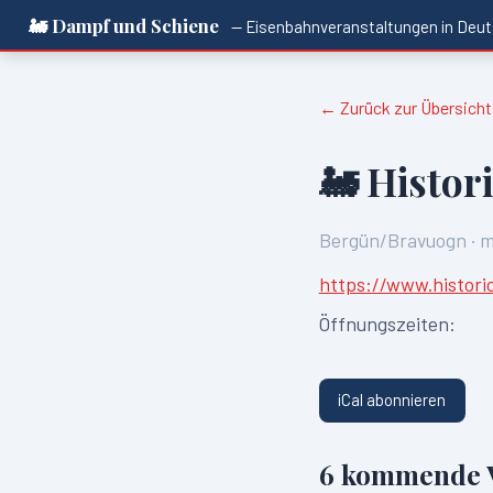
🚂 Dampf und Schiene
— Eisenbahnveranstaltungen in
Deut
← Zurück zur Übersicht
🚂
Histor
Bergün/Bravuogn
·
m
https://www.histori
Öffnungszeiten:
iCal abonnieren
6
kommende V