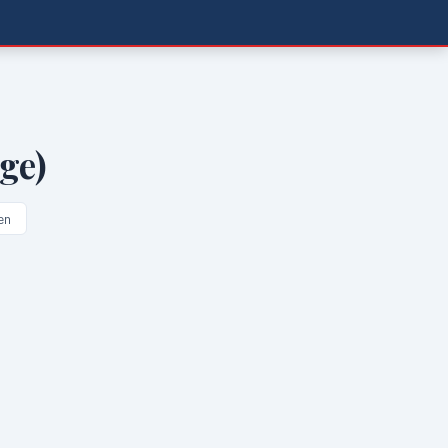
ge)
en