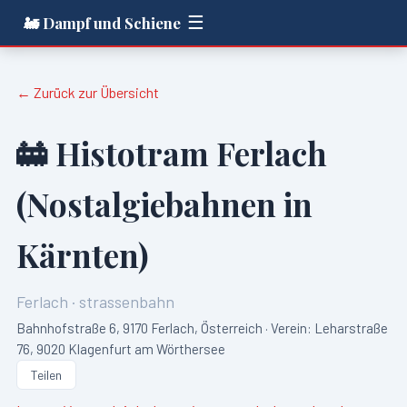
☰
🚂 Dampf und Schiene
← Zurück zur Übersicht
🚋
Histotram Ferlach
(Nostalgiebahnen in
Kärnten)
Ferlach
·
strassenbahn
Bahnhofstraße 6, 9170 Ferlach, Österreich · Verein: Leharstraße
76, 9020 Klagenfurt am Wörthersee
Teilen