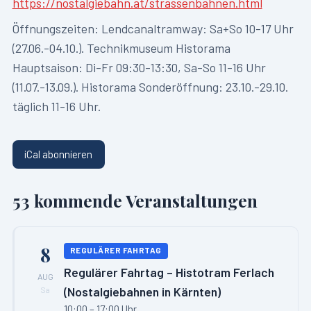
https://nostalgiebahn.at/strassenbahnen.html
Öffnungszeiten:
Lendcanaltramway: Sa+So 10-17 Uhr
(27.06.-04.10.). Technikmuseum Historama
Hauptsaison: Di-Fr 09:30-13:30, Sa-So 11-16 Uhr
(11.07.-13.09.). Historama Sonderöffnung: 23.10.-29.10.
täglich 11-16 Uhr.
iCal abonnieren
53
kommende Veranstaltungen
8
REGULÄRER FAHRTAG
Regulärer Fahrtag – Histotram Ferlach
AUG
(Nostalgiebahnen in Kärnten)
Sa
10:00 – 17:00 Uhr