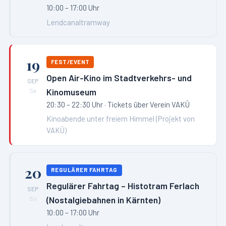
10:00 – 17:00 Uhr
Lendcanaltramway
19
FEST/EVENT
Open Air-Kino im Stadtverkehrs- und
SEP
Kinomuseum
Sa
20:30 – 22:30 Uhr
· Tickets über Verein VAKÜ
Kinoabende unter freiem Himmel (Projekt von
VAKÜ)
20
REGULÄRER FAHRTAG
Regulärer Fahrtag – Histotram Ferlach
SEP
(Nostalgiebahnen in Kärnten)
So
10:00 – 17:00 Uhr