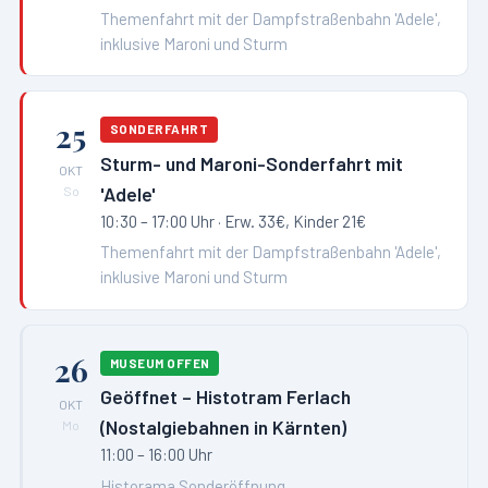
Themenfahrt mit der Dampfstraßenbahn 'Adele',
inklusive Maroni und Sturm
25
SONDERFAHRT
Sturm- und Maroni-Sonderfahrt mit
OKT
'Adele'
So
10:30 – 17:00 Uhr
· Erw. 33€, Kinder 21€
Themenfahrt mit der Dampfstraßenbahn 'Adele',
inklusive Maroni und Sturm
26
MUSEUM OFFEN
Geöffnet – Histotram Ferlach
OKT
(Nostalgiebahnen in Kärnten)
Mo
11:00 – 16:00 Uhr
Historama Sonderöffnung