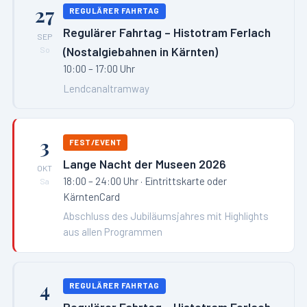
27
REGULÄRER FAHRTAG
Regulärer Fahrtag – Histotram Ferlach
SEP
(Nostalgiebahnen in Kärnten)
So
10:00 – 17:00 Uhr
Lendcanaltramway
3
FEST/EVENT
Lange Nacht der Museen 2026
OKT
18:00 – 24:00 Uhr
· Eintrittskarte oder
Sa
KärntenCard
Abschluss des Jubiläumsjahres mit Highlights
aus allen Programmen
4
REGULÄRER FAHRTAG