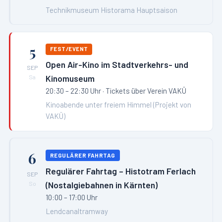
Technikmuseum Historama Hauptsaison
5
FEST/EVENT
Open Air-Kino im Stadtverkehrs- und
SEP
Kinomuseum
Sa
20:30 – 22:30 Uhr
· Tickets über Verein VAKÜ
Kinoabende unter freiem Himmel (Projekt von
VAKÜ)
6
REGULÄRER FAHRTAG
Regulärer Fahrtag – Histotram Ferlach
SEP
(Nostalgiebahnen in Kärnten)
So
10:00 – 17:00 Uhr
Lendcanaltramway