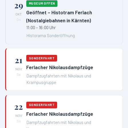
29
MUSEUM OFFEN
Geöffnet – Histotram Ferlach
OKT
(Nostalgiebahnen in Kärnten)
Do
11:00 – 16:00 Uhr
Historama Sonderöffnung
21
SONDERFAHRT
Ferlacher Nikolausdampfzüge
NOV
Sa
Dampfzugfahrten mit Nikolaus und
Krampusgruppe
22
SONDERFAHRT
Ferlacher Nikolausdampfzüge
NOV
So
Dampfzugfahrten mit Nikolaus und