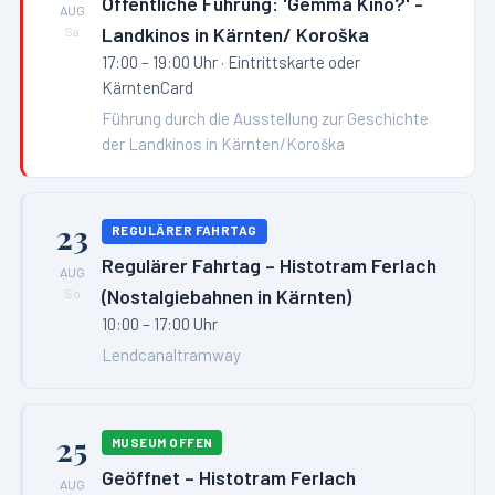
Öffentliche Führung: 'Gemma Kino?' -
AUG
Landkinos in Kärnten/ Koroška
Sa
17:00 – 19:00 Uhr
· Eintrittskarte oder
KärntenCard
Führung durch die Ausstellung zur Geschichte
der Landkinos in Kärnten/Koroška
23
REGULÄRER FAHRTAG
Regulärer Fahrtag – Histotram Ferlach
AUG
(Nostalgiebahnen in Kärnten)
So
10:00 – 17:00 Uhr
Lendcanaltramway
25
MUSEUM OFFEN
Geöffnet – Histotram Ferlach
AUG