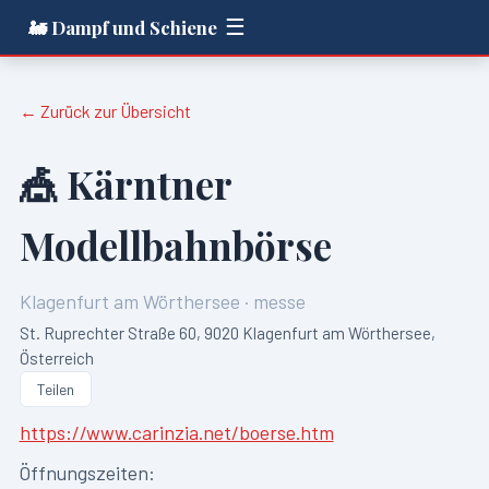
☰
🚂 Dampf und Schiene
← Zurück zur Übersicht
🎪
Kärntner
Modellbahnbörse
Klagenfurt am Wörthersee
·
messe
St. Ruprechter Straße 60, 9020 Klagenfurt am Wörthersee,
Österreich
Teilen
https://www.carinzia.net/boerse.htm
Öffnungszeiten: