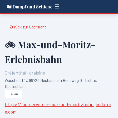
☰
🚂 Dampf und Schiene
← Zurück zur Übersicht
🚲
Max-und-Moritz-
Erlebnisbahn
Gräfenthal
·
draisine
Waschdorf 17, 98724 Neuhaus am Rennweg OT Lichte,
Deutschland
Teilen
https://foerderverein-max-und-moritzbahn.jimdofre
e.com