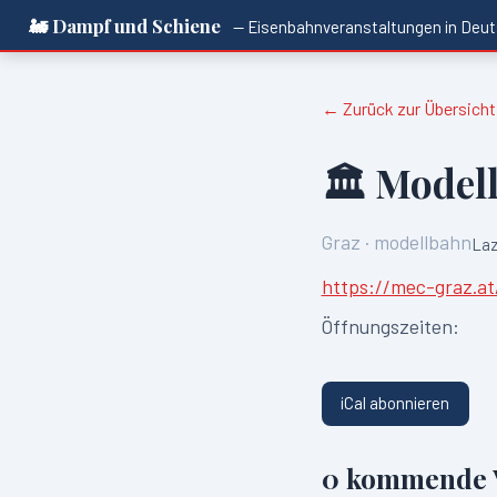
🚂 Dampf und Schiene
— Eisenbahnveranstaltungen in
Deut
← Zurück zur Übersicht
🏛️
Modell
Graz
·
modellbahn
Laz
https://mec-graz.at
Öffnungszeiten:
iCal abonnieren
0
kommende V