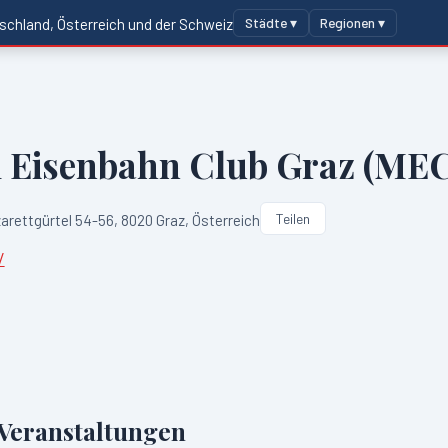
Städte ▾
Regionen ▾
schland, Österreich und der Schweiz
 Eisenbahn Club Graz (MEC
Teilen
arettgürtel 54-56, 8020 Graz, Österreich
/
eranstaltungen