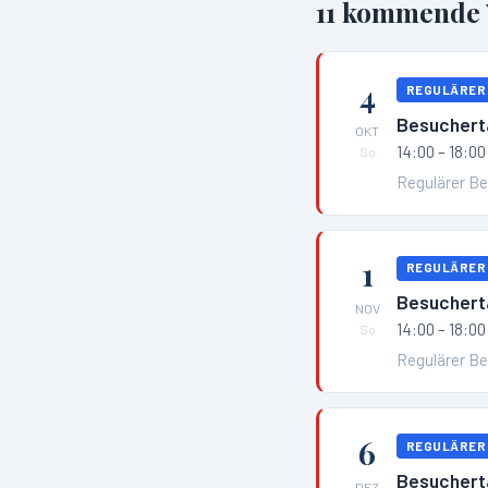
11
kommende V
4
REGULÄRER
Besuchert
OKT
14:00 – 18:00
So
Regulärer B
1
REGULÄRER
Besuchert
NOV
14:00 – 18:00
So
Regulärer B
6
REGULÄRER
Besuchert
DEZ