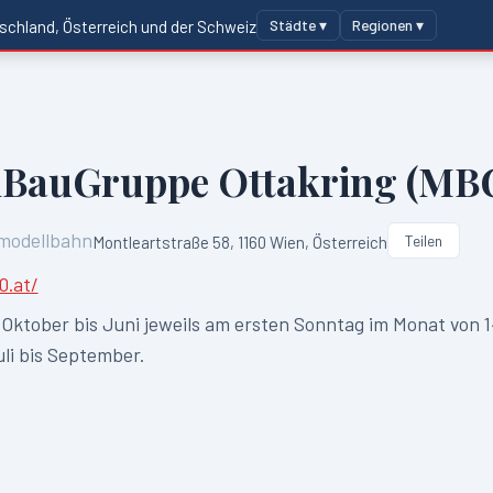
Städte ▾
Regionen ▾
schland, Österreich und der Schweiz
BauGruppe Ottakring (MBG
modellbahn
Teilen
Montleartstraße 58, 1160 Wien, Österreich
0.at/
 Oktober bis Juni jeweils am ersten Sonntag im Monat von 14
i bis September.