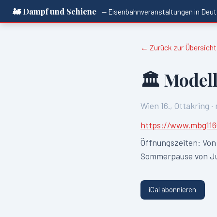
🚂 Dampf und Schiene
— Eisenbahnveranstaltungen in
Deut
← Zurück zur Übersicht
🏛️
Modell
Wien 16., Ottakring
·
https://www.mbg116
Öffnungszeiten:
Von
Sommerpause von Jul
iCal abonnieren