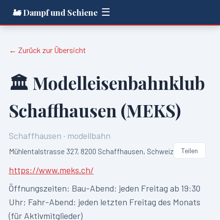
☰
🚂 Dampf und Schiene
← Zurück zur Übersicht
🏛️
Modelleisenbahnklub
Schaffhausen (MEKS)
Schaffhausen
·
modellbahn
Teilen
Mühlentalstrasse 327, 8200 Schaffhausen, Schweiz
https://www.meks.ch/
Öffnungszeiten:
Bau-Abend: jeden Freitag ab 19:30
Uhr; Fahr-Abend: jeden letzten Freitag des Monats
(für Aktivmitglieder)