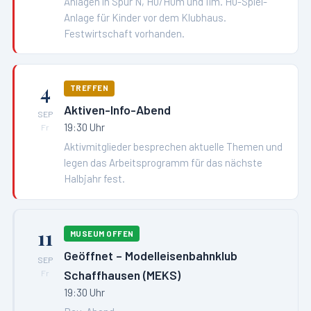
Anlagen in Spur N, H0/H0m und IIm. H0-Spiel-
Anlage für Kinder vor dem Klubhaus.
Festwirtschaft vorhanden.
4
TREFFEN
Aktiven-Info-Abend
SEP
19:30 Uhr
Fr
Aktivmitglieder besprechen aktuelle Themen und
legen das Arbeitsprogramm für das nächste
Halbjahr fest.
11
MUSEUM OFFEN
Geöffnet – Modelleisenbahnklub
SEP
Schaffhausen (MEKS)
Fr
19:30 Uhr