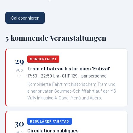
iCal abonnieren
5
kommende Veranstaltungen
29
SONDERFAHRT
Tram et bateau historiques 'Estival'
AUG
17:30 – 22:50 Uhr
· CHF 129.- par personne
Sa
Kombinierte Fahrt mit historischem Tram und
einer privaten Gourmet-Schifffahrt auf der MS
Vully inklusive 4-Gang-Menü und Apéro.
30
REGULÄRER FAHRTAG
Circulations publiques
AUG