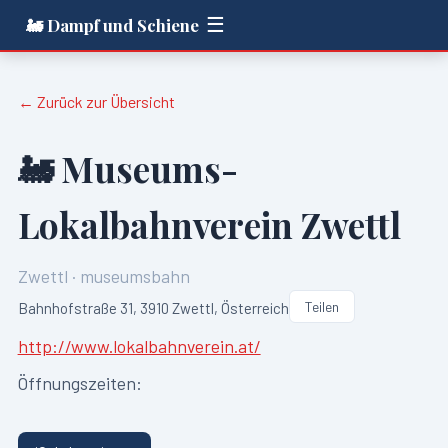
☰
🚂 Dampf und Schiene
← Zurück zur Übersicht
🚂
Museums-
Lokalbahnverein Zwettl
Zwettl
·
museumsbahn
Teilen
Bahnhofstraße 31, 3910 Zwettl, Österreich
http://www.lokalbahnverein.at/
Öffnungszeiten: