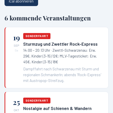
iCal abonnieren
6
kommende Veranstaltungen
19
SONDERFAHRT
Sturmzug und Zwettler Rock-Express
SEP
14:00 – 20:13 Uhr
· Zwettl-Schwarzenau: Erw.
Sa
29€, Kinder (3-15) 12€; MLV-Tagesticket: Erw.
45€, Kinder (3-15) 18€
Dampffahrt nach Schwarzenau mit Sturm und
regionalen Schmankerln; abends 'Rock-Express'
mit Austropop-Streifzug.
25
SONDERFAHRT
Nostalgie auf Schienen & Wandern
OKT