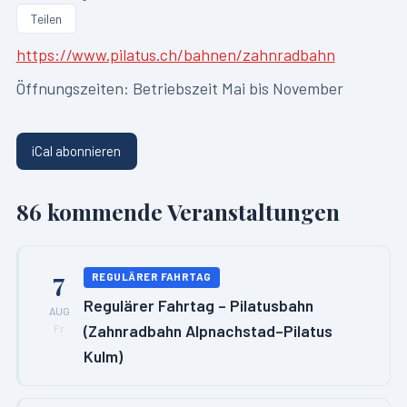
Teilen
https://www.pilatus.ch/bahnen/zahnradbahn
Öffnungszeiten:
Betriebszeit Mai bis November
iCal abonnieren
86
kommende Veranstaltungen
7
REGULÄRER FAHRTAG
Regulärer Fahrtag – Pilatusbahn
AUG
(Zahnradbahn Alpnachstad–Pilatus
Fr
Kulm)