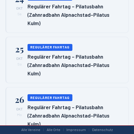
Regulärer Fahrtag – Pilatusbahn
OKT
(Zahnradbahn Alpnachstad–Pilatus
Sa
Kulm)
25
REGULÄRER FAHRTAG
Regulärer Fahrtag – Pilatusbahn
OKT
(Zahnradbahn Alpnachstad–Pilatus
So
Kulm)
26
REGULÄRER FAHRTAG
Regulärer Fahrtag – Pilatusbahn
OKT
(Zahnradbahn Alpnachstad–Pilatus
Mo
Kulm)
Alle Vereine
|
Alle Orte
|
Impressum
|
Datenschutz