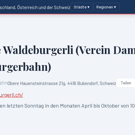
Städte ▾
Regionen ▾
schland, Österreich und der Schweiz
 Waldeburgerli (Verein Da
rgerbahn)
ahn
Teilen
Obere Hauensteinstrasse 21g, 4416 Bubendorf, Schweiz
rgerli.ch/
en letzten Sonntag in den Monaten April bis Oktober von 10