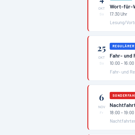
Wort-für-W
OKT
17:30 Uhr
So
Lesung/Vort
25
REGULÄRER
Fahr- und
OKT
10:00 – 16:00
So
Fahr- und R
6
SONDERFAH
Nachtfahr
NOV
18:00 – 19:00
Fr
Nachtfahrten