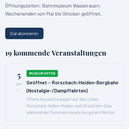
Öffnungszeiten:
Bahnmuseum Wasserauen:
Wochenenden von Mai bis Oktober geöffnet.
iCal abonnieren
19
kommende Veranstaltungen
5
MUSEUM OFFEN
Geöffnet – Rorschach-Heiden-Bergbahn
SEP
(Nostalgie-/Dampffahrten)
Sa
Offene Aussichtswagen auf den Linien
Rorschach Hafen-Heiden und Altstätten-Gais
während der Sommermonate bei gutem Wetter.