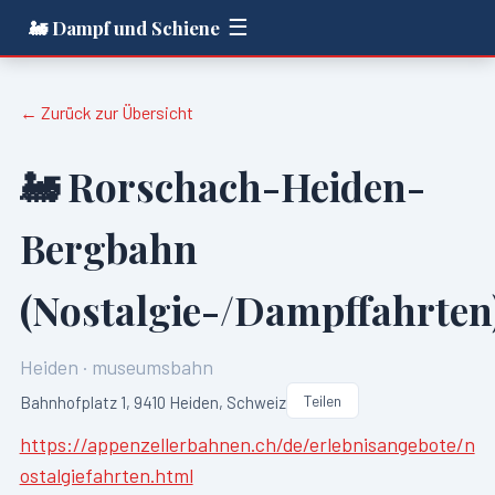
☰
🚂 Dampf und Schiene
← Zurück zur Übersicht
🚂
Rorschach-Heiden-
Bergbahn
(Nostalgie-/Dampffahrten
Heiden
·
museumsbahn
Teilen
Bahnhofplatz 1, 9410 Heiden, Schweiz
https://appenzellerbahnen.ch/de/erlebnisangebote/n
ostalgiefahrten.html