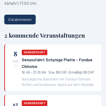
Abfahrt 17:53 Uhr.
iCal abonnieren
2
kommende Veranstaltungen
8
SONDERFAHRT
Genussfahrt Schynige Platte - Fondue
AUG
Chinoise
Sa
16:45 – 21:10 Uhr
· Erw. 89 CHF, Ermäßigt 69 CHF
Nostalgische Bahnfahrt mit Fondue Chinoise
Buffet und Sundowner-Apéro auf dem Skywalk.
15
SONDERFAHRT