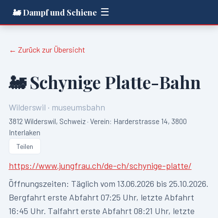
☰
🚂 Dampf und Schiene
← Zurück zur Übersicht
🚂
Schynige Platte-Bahn
Wilderswil
·
museumsbahn
3812 Wilderswil, Schweiz · Verein: Harderstrasse 14, 3800
Interlaken
Teilen
https://www.jungfrau.ch/de-ch/schynige-platte/
Öffnungszeiten:
Täglich vom 13.06.2026 bis 25.10.2026.
Bergfahrt erste Abfahrt 07:25 Uhr, letzte Abfahrt
16:45 Uhr. Talfahrt erste Abfahrt 08:21 Uhr, letzte