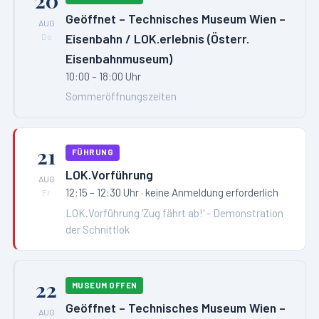
20
Geöffnet – Technisches Museum Wien –
AUG
Eisenbahn / LOK.erlebnis (Österr.
Do
Eisenbahnmuseum)
10:00 – 18:00 Uhr
Sommeröffnungszeiten
21
FÜHRUNG
LOK.Vorführung
AUG
12:15 – 12:30 Uhr
· keine Anmeldung erforderlich
Fr
LOK.Vorführung 'Zug fährt ab!' - Demonstration
der Schnittlok
22
MUSEUM OFFEN
Geöffnet – Technisches Museum Wien –
AUG