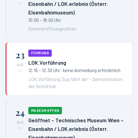
Eisenbahn / LOK.erlebnis (Österr.
Sa
Eisenbahnmuseum)
10:00 – 18:00 Uhr
Sommeröffnungszeiten
23
FÜHRUNG
LOK.Vorführung
AUG
12:15 – 12:30 Uhr
· keine Anmeldung erforderlich
So
LOK.Vorführung 'Zug fährt ab!' - Demonstration
der Schnittlok
24
MUSEUM OFFEN
Geöffnet – Technisches Museum Wien –
AUG
Eisenbahn / LOK.erlebnis (Österr.
Mo
Eisenbahnmuseum)