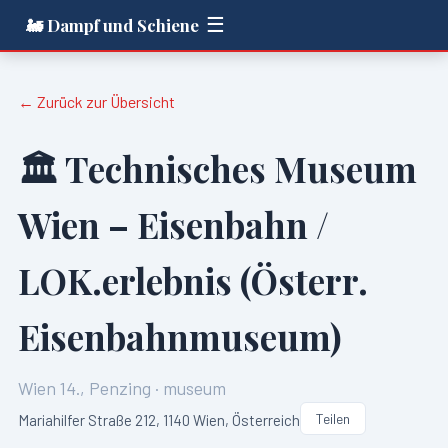
☰
🚂 Dampf und Schiene
← Zurück zur Übersicht
🏛️
Technisches Museum
Wien – Eisenbahn /
LOK.erlebnis (Österr.
Eisenbahnmuseum)
Wien 14., Penzing
·
museum
Teilen
Mariahilfer Straße 212, 1140 Wien, Österreich