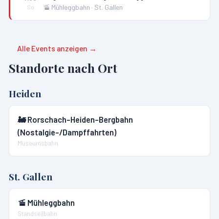
🚡
Mühleggbahn
·
St. Gallen
So
Alle Events anzeigen →
Standorte nach Ort
Heiden
🚂
Rorschach-Heiden-Bergbahn
(Nostalgie-/Dampffahrten)
Museumsbahn
St. Gallen
🚡
Mühleggbahn
Standseilbahn