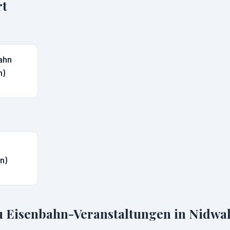
rt
ahn
m)
n)
u Eisenbahn-Veranstaltungen in
Nidwa