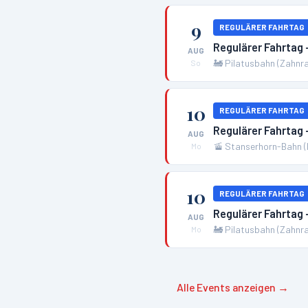
9
REGULÄRER FAHRTAG
Regulärer Fahrtag
AUG
🚂
Pilatusbahn (Zahnr
So
10
REGULÄRER FAHRTAG
Regulärer Fahrtag
AUG
🚡
Stanserhorn-Bahn (
Mo
10
REGULÄRER FAHRTAG
Regulärer Fahrtag
AUG
🚂
Pilatusbahn (Zahnr
Mo
Alle Events anzeigen →