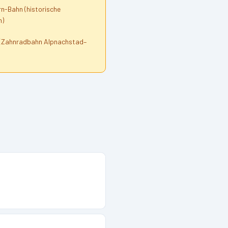
n-Bahn (historische
n)
 (Zahnradbahn Alpnachstad–