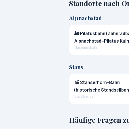
Standorte nach O
Alpnachstad
🚂
Pilatusbahn (Zahnradb
Alpnachstad–Pilatus Kul
Museumsbahn
Stans
🚡
Stanserhorn-Bahn
(historische Standseilbah
Standseilbahn
Häufige Fragen z