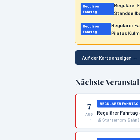
Regulärer 
Regulärer
Fahrtag
Standseilb
Regulärer F
Regulärer
Fahrtag
Pilatus Kulm
Auf der Karte anzeigen →
Nächste Veransta
7
REGULÄRER FAHRTAG
Regulärer Fahrtag
AUG
🚡
Stanserhorn-Bahn (
Fr