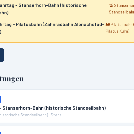
Fahrtag – Stanserhorn-Bahn (historische
🚡
Stanserhor
Standseilbah
ahn)
ahrtag – Pilatusbahn (Zahnradbahn Alpnachstad–
🚂
Pilatusbahn
Pilatus Kulm)
)
ltungen
 – Stanserhorn-Bahn (historische Standseilbahn)
historische Standseilbahn)
·
Stans