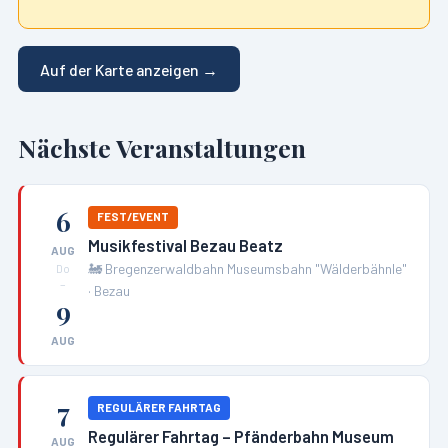
Auf der Karte anzeigen →
Nächste Veranstaltungen
6
FEST/EVENT
Musikfestival Bezau Beatz
AUG
🚂
Bregenzerwaldbahn Museumsbahn "Wälderbähnle"
Do
–
·
Bezau
9
AUG
7
REGULÄRER FAHRTAG
Regulärer Fahrtag – Pfänderbahn Museum
AUG