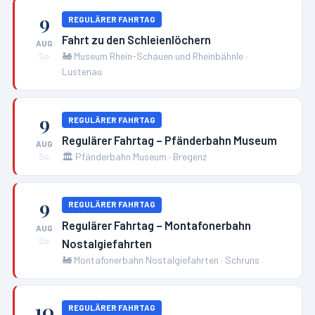
9
REGULÄRER FAHRTAG
Fahrt zu den Schleienlöchern
AUG
🚂
Museum Rhein-Schauen und Rheinbähnle
·
So
Lustenau
9
REGULÄRER FAHRTAG
Regulärer Fahrtag – Pfänderbahn Museum
AUG
🏛️
Pfänderbahn Museum
·
Bregenz
So
9
REGULÄRER FAHRTAG
Regulärer Fahrtag – Montafonerbahn
AUG
Nostalgiefahrten
So
🚂
Montafonerbahn Nostalgiefahrten
·
Schruns
10
REGULÄRER FAHRTAG