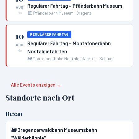
Regulärer Fahrtag – Pfänderbahn Museum
AUG
🏛️
Pfänderbahn Museum
·
Bregenz
Mo
10
REGULÄRER FAHRTAG
Regulärer Fahrtag – Montafonerbahn
AUG
Nostalgiefahrten
Mo
🚂
Montafonerbahn Nostalgiefahrten
·
Schruns
Alle Events anzeigen →
Standorte nach Ort
Bezau
🚂
Bregenzerwaldbahn Museumsbahn
"Wälderbähnle"