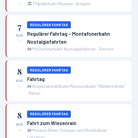
🏛️
Pfänderbahn Museum
·
Bregenz
Fr
7
REGULÄRER FAHRTAG
Regulärer Fahrtag – Montafonerbahn
AUG
Nostalgiefahrten
Fr
🚂
Montafonerbahn Nostalgiefahrten
·
Schruns
8
REGULÄRER FAHRTAG
Fahrtag
AUG
🚂
Bregenzerwaldbahn Museumsbahn "Wälderbähnle"
Sa
·
Bezau
8
REGULÄRER FAHRTAG
Fahrt zum Wiesenrain
AUG
🚂
Museum Rhein-Schauen und Rheinbähnle
·
Sa
Lustenau