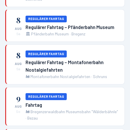
8
REGULÄRER FAHRTAG
Regulärer Fahrtag – Pfänderbahn Museum
AUG
🏛️
Pfänderbahn Museum
·
Bregenz
Sa
8
REGULÄRER FAHRTAG
Regulärer Fahrtag – Montafonerbahn
AUG
Nostalgiefahrten
Sa
🚂
Montafonerbahn Nostalgiefahrten
·
Schruns
9
REGULÄRER FAHRTAG
Fahrtag
AUG
🚂
Bregenzerwaldbahn Museumsbahn "Wälderbähnle"
So
·
Bezau