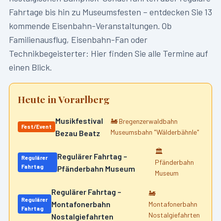
Fahrtage bis hin zu Museumsfesten – entdecken Sie
13
kommende Eisenbahn-Veranstaltungen. Ob
Familienausflug, Eisenbahn-Fan oder
Technikbegeisterter: Hier finden Sie alle Termine auf
einen Blick.
Heute in
Vorarlberg
Musikfestival
🚂
Bregenzerwaldbahn
Fest/Event
Museumsbahn "Wälderbähnle"
Bezau Beatz
🏛️
Regulärer Fahrtag –
Regulärer
Pfänderbahn
Fahrtag
Pfänderbahn Museum
Museum
Regulärer Fahrtag –
🚂
Regulärer
Montafonerbahn
Montafonerbahn
Fahrtag
Nostalgiefahrten
Nostalgiefahrten