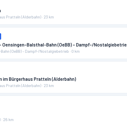
n
us Pratteln (Alderbahn)
·
23
km
 – Oensingen-Balsthal-Bahn (OeBB) – Dampf-/Nostalgiebetri
-Bahn (OeBB) – Dampf-/Nostalgiebetrieb
·
0
km
 im Bürgerhaus Pratteln (Alderbahn)
us Pratteln (Alderbahn)
·
23
km
l
·
26
km