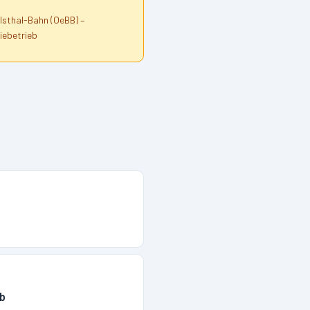
sthal-Bahn (OeBB) –
iebetrieb
eb