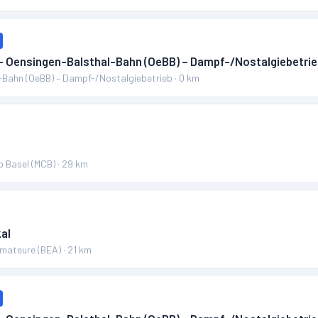
 – Oensingen-Balsthal-Bahn (OeBB) – Dampf-/Nostalgiebetri
-Bahn (OeBB) – Dampf-/Nostalgiebetrieb
·
0
km
b Basel (MCB)
·
29
km
al
Amateure (BEA)
·
21
km