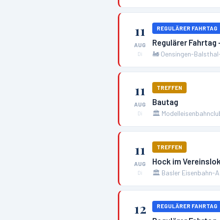
11
REGULÄRER FAHRTAG
Regulärer Fahrtag
AUG
🚂
Oensingen-Balsthal
Di
11
TREFFEN
Bautag
AUG
🏛️
Modelleisenbahnclu
Di
11
TREFFEN
Hock im Vereinslok
AUG
🏛️
Basler Eisenbahn-
Di
12
REGULÄRER FAHRTAG