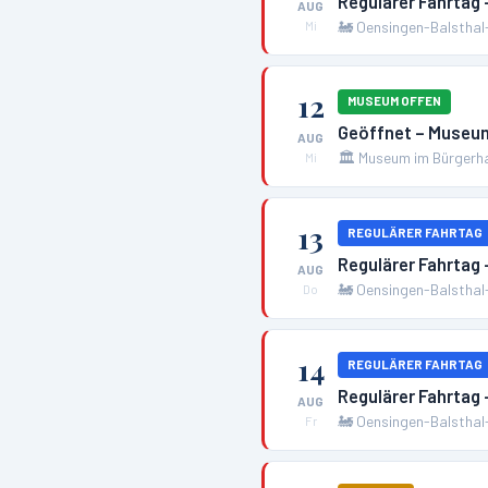
Regulärer Fahrtag
AUG
🚂
Oensingen-Balsthal
Mi
12
MUSEUM OFFEN
Geöffnet – Museum
AUG
🏛️
Museum im Bürgerha
Mi
13
REGULÄRER FAHRTAG
Regulärer Fahrtag
AUG
🚂
Oensingen-Balsthal
Do
14
REGULÄRER FAHRTAG
Regulärer Fahrtag
AUG
🚂
Oensingen-Balsthal
Fr