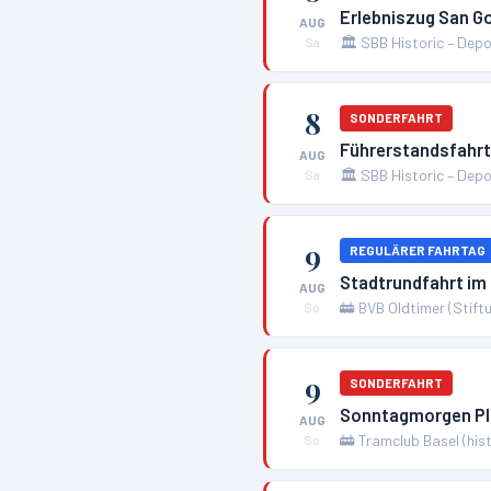
Erlebniszug San G
AUG
🏛️
SBB Historic – Depo
Sa
8
SONDERFAHRT
Führerstandsfahrt
AUG
🏛️
SBB Historic – Depo
Sa
9
REGULÄRER FAHRTAG
Stadtrundfahrt im
AUG
🚋
BVB Oldtimer (Stift
So
9
SONDERFAHRT
Sonntagmorgen Pl
AUG
🚋
Tramclub Basel (his
So