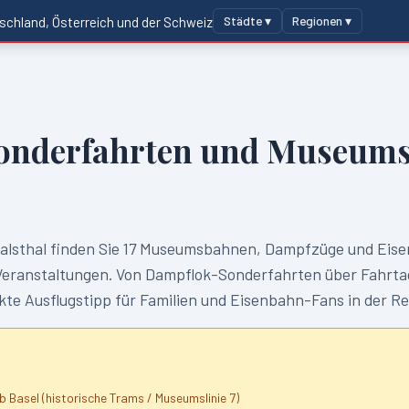
Städte ▾
Regionen ▾
schland, Österreich und der Schweiz
onderfahrten und Museums
alsthal
finden Sie
17
Museumsbahnen, Dampfzüge und Eise
anstaltungen. Von Dampflok-Sonderfahrten über Fahrtag
te Ausflugstipp für Familien und Eisenbahn-Fans in der R
b Basel (historische Trams / Museumslinie 7)