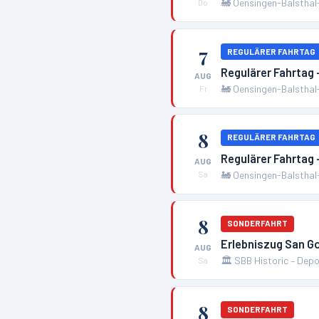
🚂
Oensingen-Balsthal
Do
7
REGULÄRER FAHRTAG
Regulärer Fahrtag
AUG
🚂
Oensingen-Balsthal
Fr
8
REGULÄRER FAHRTAG
Regulärer Fahrtag
AUG
🚂
Oensingen-Balsthal
Sa
8
SONDERFAHRT
Erlebniszug San Go
AUG
🏛️
SBB Historic – Depo
Sa
8
SONDERFAHRT