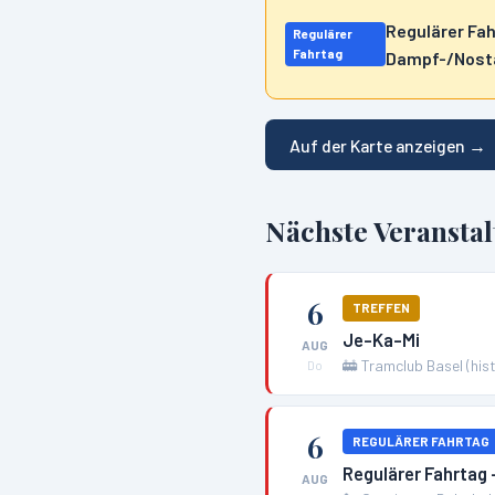
Regulärer Fa
Regulärer
Fahrtag
Dampf-/Nosta
Auf der Karte anzeigen →
Nächste Veransta
6
TREFFEN
Je-Ka-Mi
AUG
🚋
Tramclub Basel (his
Do
6
REGULÄRER FAHRTAG
Regulärer Fahrtag
AUG