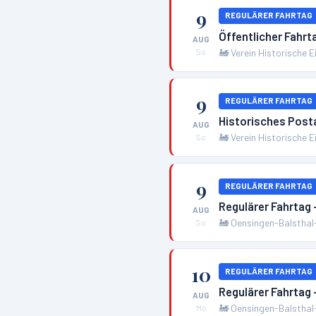
9
REGULÄRER FAHRTAG
Öffentlicher Fahrt
AUG
🚂
Verein Historische 
So
9
REGULÄRER FAHRTAG
Historisches Post
AUG
🚂
Verein Historische 
So
9
REGULÄRER FAHRTAG
Regulärer Fahrtag
AUG
🚂
Oensingen-Balsthal
So
10
REGULÄRER FAHRTAG
Regulärer Fahrtag
AUG
🚂
Oensingen-Balsthal
Mo