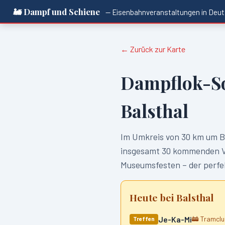
🚂 Dampf und Schiene
— Eisenbahnveranstaltungen in
Deut
← Zurück zur Karte
Dampflok-S
Balsthal
Im Umkreis von
30
km um
B
insgesamt
30
kommenden Ver
Museumsfesten – der perfek
Heute bei
Balsthal
Je-Ka-Mi
🚋
Tramclu
Treffen