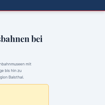
bahnen bei
nbahnmuseen mit
e bis hin zu
egion
Balsthal
.