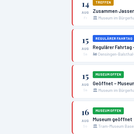
14
TREFFEN
Zusammen Jasse
AUG
🏛️
Museum im Bürgerha
Fr
15
REGULÄRER FAHRTAG
Regulärer Fahrtag
AUG
🚂
Oensingen-Balsthal
Sa
15
MUSEUM OFFEN
Geöffnet – Museum
AUG
🏛️
Museum im Bürgerha
Sa
16
MUSEUM OFFEN
Museum geöffnet
AUG
🏛️
Tram-Museum Base
So