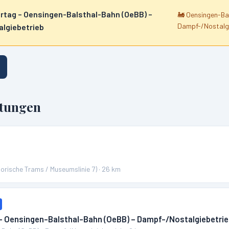
hrtag – Oensingen-Balsthal-Bahn (OeBB) –
🚂
Oensingen-Bal
Dampf-/Nostalg
lgiebetrieb
ltungen
torische Trams / Museumslinie 7)
·
26
km
 – Oensingen-Balsthal-Bahn (OeBB) – Dampf-/Nostalgiebetri