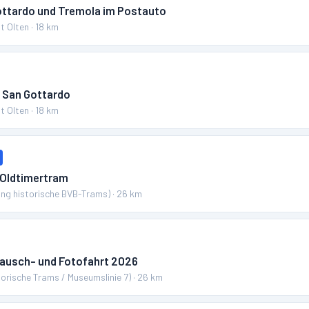
ottardo und Tremola im Postauto
t Olten
·
18
km
 San Gottardo
t Olten
·
18
km
 Oldtimertram
ung historische BVB-Trams)
·
26
km
ausch- und Fotofahrt 2026
torische Trams / Museumslinie 7)
·
26
km