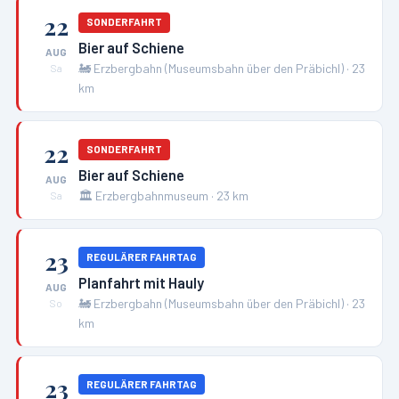
22
SONDERFAHRT
Bier auf Schiene
AUG
🚂
Erzbergbahn (Museumsbahn über den Präbichl)
·
23
Sa
km
22
SONDERFAHRT
Bier auf Schiene
AUG
🏛️
Erzbergbahnmuseum
·
23
km
Sa
23
REGULÄRER FAHRTAG
Planfahrt mit Hauly
AUG
🚂
Erzbergbahn (Museumsbahn über den Präbichl)
·
23
So
km
23
REGULÄRER FAHRTAG