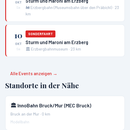
Sturm und Maroni am Erzberg
OKT
🚂
Erzbergbahn (Museumsbahn über den Präbichl)
·
23
Sa
km
10
SONDERFAHRT
Sturm und Maroni am Erzberg
OKT
🏛️
Erzbergbahnmuseum
·
23
km
Sa
Alle Events anzeigen →
Standorte in der Nähe
🏛️
InnoBahn Bruck/Mur (MEC Bruck)
Bruck an der Mur
·
0
km
Modellbahn