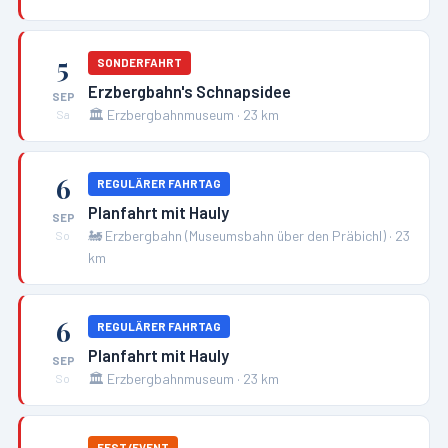
5
SONDERFAHRT
Erzbergbahn's Schnapsidee
SEP
🏛️
Erzbergbahnmuseum
·
23
km
Sa
6
REGULÄRER FAHRTAG
Planfahrt mit Hauly
SEP
🚂
Erzbergbahn (Museumsbahn über den Präbichl)
·
23
So
km
6
REGULÄRER FAHRTAG
Planfahrt mit Hauly
SEP
🏛️
Erzbergbahnmuseum
·
23
km
So
FEST/EVENT