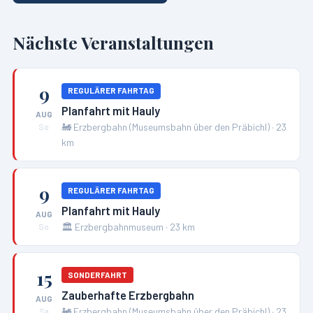
Nächste Veranstaltungen
9
REGULÄRER FAHRTAG
Planfahrt mit Hauly
AUG
🚂
Erzbergbahn (Museumsbahn über den Präbichl)
·
23
So
km
9
REGULÄRER FAHRTAG
Planfahrt mit Hauly
AUG
🏛️
Erzbergbahnmuseum
·
23
km
So
15
SONDERFAHRT
Zauberhafte Erzbergbahn
AUG
🚂
Erzbergbahn (Museumsbahn über den Präbichl)
·
23
Sa