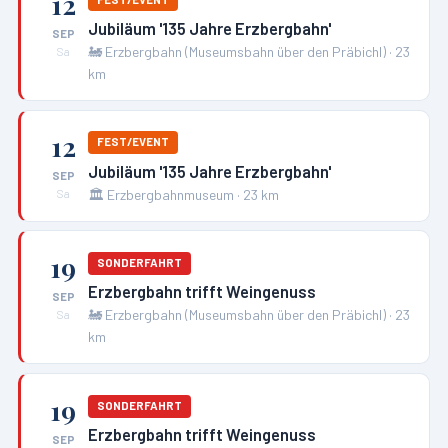
12
Jubiläum '135 Jahre Erzbergbahn'
SEP
🚂
Erzbergbahn (Museumsbahn über den Präbichl)
·
23
Sa
km
12
FEST/EVENT
Jubiläum '135 Jahre Erzbergbahn'
SEP
🏛️
Erzbergbahnmuseum
·
23
km
Sa
19
SONDERFAHRT
Erzbergbahn trifft Weingenuss
SEP
🚂
Erzbergbahn (Museumsbahn über den Präbichl)
·
23
Sa
km
19
SONDERFAHRT
Erzbergbahn trifft Weingenuss
SEP