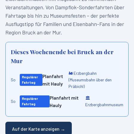
Veranstaltungen. Von Dampflok-Sonderfahrten über
Fahrtage bis hin zu Museumsfesten – der perfekte
Ausflugstipp für Familien und Eisenbahn-Fans in der
Region
Bruck an der Mur
.
Dieses Wochenende bei
Bruck an der
Mur
🚂
Erzbergbahn
Planfahrt
Regulärer
(Museumsbahn über den
So
Fahrtag
mit Hauly
Präbichl)
Planfahrt mit
🏛️
Regulärer
So
Fahrtag
Erzbergbahnmuseum
Hauly
Auf der Karte anzeigen →