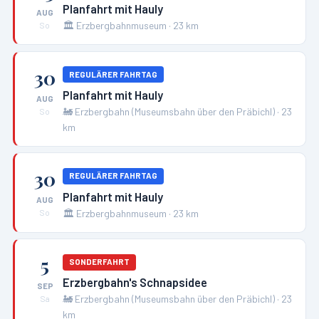
Planfahrt mit Hauly
AUG
🏛️
Erzbergbahnmuseum
·
23
km
So
30
REGULÄRER FAHRTAG
Planfahrt mit Hauly
AUG
🚂
Erzbergbahn (Museumsbahn über den Präbichl)
·
23
So
km
30
REGULÄRER FAHRTAG
Planfahrt mit Hauly
AUG
🏛️
Erzbergbahnmuseum
·
23
km
So
5
SONDERFAHRT
Erzbergbahn's Schnapsidee
SEP
🚂
Erzbergbahn (Museumsbahn über den Präbichl)
·
23
Sa
km