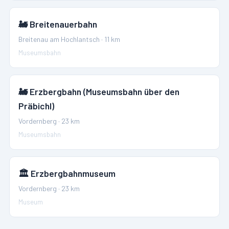
🚂
Breitenauerbahn
Breitenau am Hochlantsch
·
11
km
Museumsbahn
🚂
Erzbergbahn (Museumsbahn über den
Präbichl)
Vordernberg
·
23
km
Museumsbahn
🏛️
Erzbergbahnmuseum
Vordernberg
·
23
km
Museum