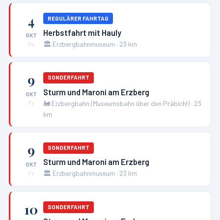
4
REGULÄRER FAHRTAG
Herbstfahrt mit Hauly
OKT
🏛️
Erzbergbahnmuseum
·
23
km
So
9
SONDERFAHRT
Sturm und Maroni am Erzberg
OKT
🚂
Erzbergbahn (Museumsbahn über den Präbichl)
·
23
Fr
km
9
SONDERFAHRT
Sturm und Maroni am Erzberg
OKT
🏛️
Erzbergbahnmuseum
·
23
km
Fr
10
SONDERFAHRT