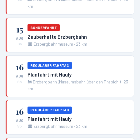
km
15
SONDERFAHRT
Zauberhafte Erzbergbahn
AUG
🏛️
Erzbergbahnmuseum
·
23
km
Sa
16
REGULÄRER FAHRTAG
Planfahrt mit Hauly
AUG
🚂
Erzbergbahn (Museumsbahn über den Präbichl)
·
23
So
km
16
REGULÄRER FAHRTAG
Planfahrt mit Hauly
AUG
🏛️
Erzbergbahnmuseum
·
23
km
So