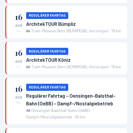
16
REGULÄRER FAHRTAG
ArchitekTOUR Bümpliz
AUG
🚋
Tram-Museum Bern (BERNMOBIL historique)
·
19
km
So
16
REGULÄRER FAHRTAG
ArchitekTOUR Köniz
AUG
🚋
Tram-Museum Bern (BERNMOBIL historique)
·
19
km
So
16
REGULÄRER FAHRTAG
Regulärer Fahrtag – Oensingen-Balsthal-
AUG
Bahn (OeBB) – Dampf-/Nostalgiebetrieb
So
🚂
Oensingen-Balsthal-Bahn (OeBB) –
Dampf-/Nostalgiebetrieb
·
30
km