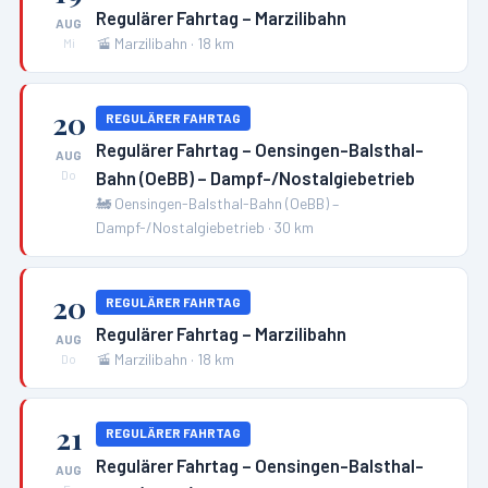
Regulärer Fahrtag – Marzilibahn
AUG
🚡
Marzilibahn
·
18
km
Mi
20
REGULÄRER FAHRTAG
Regulärer Fahrtag – Oensingen-Balsthal-
AUG
Bahn (OeBB) – Dampf-/Nostalgiebetrieb
Do
🚂
Oensingen-Balsthal-Bahn (OeBB) –
Dampf-/Nostalgiebetrieb
·
30
km
20
REGULÄRER FAHRTAG
Regulärer Fahrtag – Marzilibahn
AUG
🚡
Marzilibahn
·
18
km
Do
21
REGULÄRER FAHRTAG
Regulärer Fahrtag – Oensingen-Balsthal-
AUG