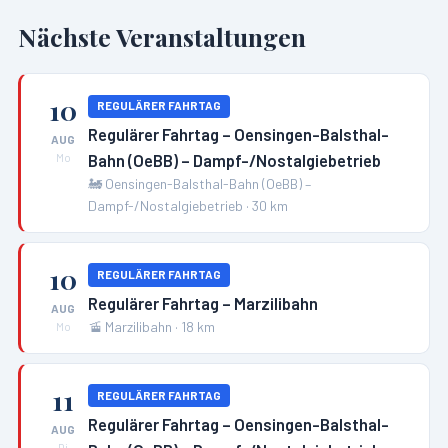
Nächste Veranstaltungen
10
REGULÄRER FAHRTAG
Regulärer Fahrtag – Oensingen-Balsthal-
AUG
Bahn (OeBB) – Dampf-/Nostalgiebetrieb
Mo
🚂
Oensingen-Balsthal-Bahn (OeBB) –
Dampf-/Nostalgiebetrieb
·
30
km
10
REGULÄRER FAHRTAG
Regulärer Fahrtag – Marzilibahn
AUG
🚡
Marzilibahn
·
18
km
Mo
11
REGULÄRER FAHRTAG
Regulärer Fahrtag – Oensingen-Balsthal-
AUG
Di