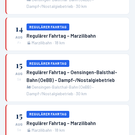
Dampf-/Nostalgiebetrieb
·
30
km
14
REGULÄRER FAHRTAG
Regulärer Fahrtag – Marzilibahn
AUG
🚡
Marzilibahn
·
18
km
Fr
15
REGULÄRER FAHRTAG
Regulärer Fahrtag – Oensingen-Balsthal-
AUG
Bahn (OeBB) – Dampf-/Nostalgiebetrieb
Sa
🚂
Oensingen-Balsthal-Bahn (OeBB) –
Dampf-/Nostalgiebetrieb
·
30
km
15
REGULÄRER FAHRTAG
Regulärer Fahrtag – Marzilibahn
AUG
🚡
Marzilibahn
·
18
km
Sa