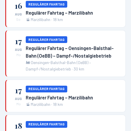
16
REGULÄRER FAHRTAG
Regulärer Fahrtag – Marzilibahn
AUG
🚡
Marzilibahn
·
18
km
So
17
REGULÄRER FAHRTAG
Regulärer Fahrtag – Oensingen-Balsthal-
AUG
Bahn (OeBB) – Dampf-/Nostalgiebetrieb
Mo
🚂
Oensingen-Balsthal-Bahn (OeBB) –
Dampf-/Nostalgiebetrieb
·
30
km
17
REGULÄRER FAHRTAG
Regulärer Fahrtag – Marzilibahn
AUG
🚡
Marzilibahn
·
18
km
Mo
18
REGULÄRER FAHRTAG