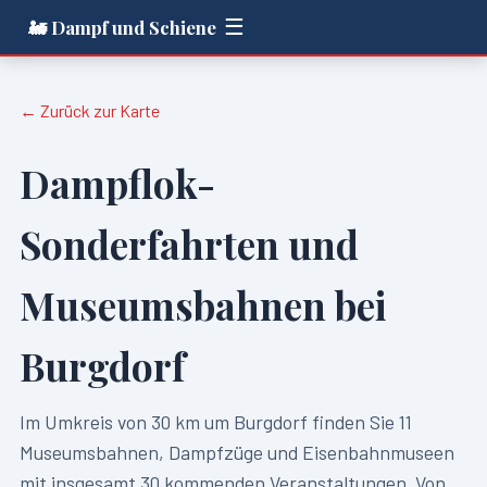
☰
🚂 Dampf und Schiene
← Zurück zur Karte
Dampflok-
Sonderfahrten und
Museumsbahnen bei
Burgdorf
Im Umkreis von
30
km um
Burgdorf
finden Sie
11
Museumsbahnen, Dampfzüge und Eisenbahnmuseen
mit insgesamt
30
kommenden Veranstaltungen. Von