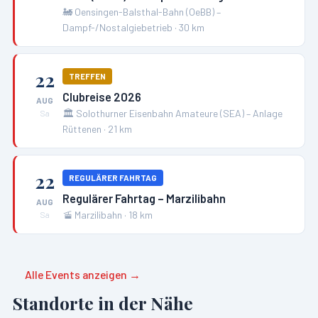
🚂
Oensingen-Balsthal-Bahn (OeBB) –
Dampf-/Nostalgiebetrieb
·
30
km
22
TREFFEN
Clubreise 2026
AUG
🏛️
Solothurner Eisenbahn Amateure (SEA) – Anlage
Sa
Rüttenen
·
21
km
22
REGULÄRER FAHRTAG
Regulärer Fahrtag – Marzilibahn
AUG
🚡
Marzilibahn
·
18
km
Sa
Alle Events anzeigen →
Standorte in der Nähe