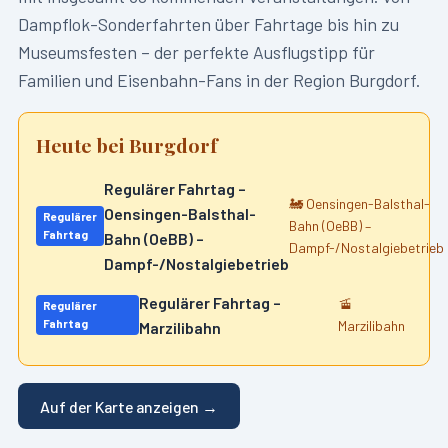
Dampflok-Sonderfahrten über Fahrtage bis hin zu
Museumsfesten – der perfekte Ausflugstipp für
Familien und Eisenbahn-Fans in der Region
Burgdorf
.
Heute bei
Burgdorf
Regulärer Fahrtag –
🚂
Oensingen-Balsthal-
Oensingen-Balsthal-
Regulärer
Bahn (OeBB) –
Fahrtag
Bahn (OeBB) –
Dampf-/Nostalgiebetrieb
Dampf-/Nostalgiebetrieb
Regulärer Fahrtag –
🚡
Regulärer
Fahrtag
Marzilibahn
Marzilibahn
Auf der Karte anzeigen →