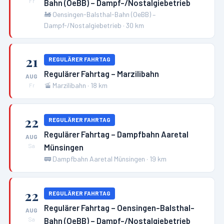
Bahn (OeBB) – Dampf-/Nostalgiebetrieb
Fr
🚂
Oensingen-Balsthal-Bahn (OeBB) –
Dampf-/Nostalgiebetrieb
·
30
km
21
REGULÄRER FAHRTAG
Regulärer Fahrtag – Marzilibahn
AUG
🚡
Marzilibahn
·
18
km
Fr
22
REGULÄRER FAHRTAG
Regulärer Fahrtag – Dampfbahn Aaretal
AUG
Münsingen
Sa
🚃
Dampfbahn Aaretal Münsingen
·
19
km
22
REGULÄRER FAHRTAG
Regulärer Fahrtag – Oensingen-Balsthal-
AUG
Bahn (OeBB) – Dampf-/Nostalgiebetrieb
Sa