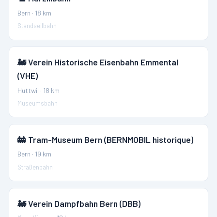
Bern
·
18
km
Standseilbahn
🚂
Verein Historische Eisenbahn Emmental
(VHE)
Huttwil
·
18
km
Museumsbahn
🚋
Tram-Museum Bern (BERNMOBIL historique)
Bern
·
19
km
Straßenbahn
🚂
Verein Dampfbahn Bern (DBB)