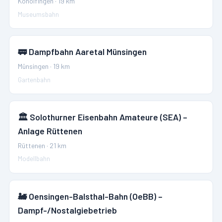
Konolfingen
·
19
km
Museumsbahn
🚃
Dampfbahn Aaretal Münsingen
Münsingen
·
19
km
Gartenbahn
🏛️
Solothurner Eisenbahn Amateure (SEA) –
Anlage Rüttenen
Rüttenen
·
21
km
Modellbahn
🚂
Oensingen-Balsthal-Bahn (OeBB) –
Dampf-/Nostalgiebetrieb