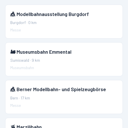
🎪
Modellbahnausstellung Burgdorf
Burgdorf
·
0
km
Messe
🚂
Museumsbahn Emmental
Sumiswald
·
9
km
Museumsbahn
🎪
Berner Modellbahn- und Spielzeugbörse
Bern
·
17
km
Messe
🚡
Marzilibahn